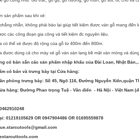
ểm sản phẩm sau khi xẻ:
phẳng nhẵn, không phải bào lại giúp tiết kiệm được ván gỗ mang đến lợi
ợc các công đoạn gia công và tiết kiệm đc nguyên liệu.
ưa có thể xẻ được độ rộng của gỗ từ 400m đến 800m.
ưa được dùng cả cho máy xẻ gỗ ván sàn lạng bề mặt ván mỏng và dùng 
ng có bán sẵn các sản phẩm nhập khẩu của Đài Loan, Nhật Bản,..
ẩm có bán và trưng bày tại Cửa hàng:
văn phòng trưng bày: Số 45, Ngõ 116, Đường Nguyễn Xiển,quận T
cửa hàng: Đường Phan trọng Tuệ - Văn điển - Hà Nội - Việt Nam (
 0462910248
ại:
01219105629 OR 0947904486 OR 01695559878
lue.starcutools@gmail.com
estarcuttools.com