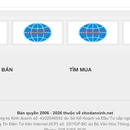
 1136815
 BÁN
TÌM MUA
Bản quyền 2006 - 2026 thuộc về chodansinh.net
ng ký Kinh doanh số: 4102048591 do Sở Kế Hoạch và Đầu Tư cấp ng
ng Tin Điện Tử trên Internet (ICP) số: 297/GP-BC do Bộ Văn Hóa Thông
Phone: 028.6258.3536