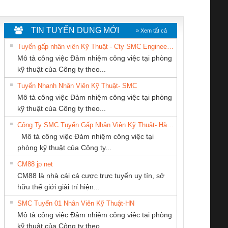
WHITE
TIN TUYỂN DỤNG MỚI
» Xem tất cả
Tuyển gấp nhân viên Kỹ Thuật - Cty SMC Engineering
Mô tả công việc Đảm nhiệm công việc tại phòng
kỹ thuật của Công ty theo...
Tuyển Nhanh Nhân Viên Kỹ Thuật- SMC
CÔNG TY CỔ
Cty TNHH TM QC
CÔNG TY TNHH
 Le An Toàn
Bộ giám sát chuỗi
Bộ giám sát dòng
Bộ ng
Mô tả công việc Đảm nhiệm công việc tại phòng
PHẦN TỰ ĐỘNG
Ba Miền
KINH DOANH
enix Contact
tấm pin
điện chuỗi
ray W
kỹ thuật của Công ty theo...
TIẾN HƯNG
DỊCH VỤ XNK
6960 – PSR-
TRANSCLINIC 16I+
TRANSCLINIC 16I+
BAS 
Công Ty SMC Tuyển Gấp Nhân Viên Kỹ Thuật- Hà Nội
PHƯƠNG NAM
SCP-
1K5 L (2433950000)
(2008130000)
(28
Mô tả công việc Đảm nhiệm công việc tại
/FSP/2X1/1X2
phòng kỹ thuật của Công ty...
CM88 jp net
CÔNG TY TNHH
CONG TY TNHH
CÔNG TY TNHH
CM88 là nhà cái cá cược trực tuyến uy tín, sở
THƯƠNG MẠI
TM-DV DAI DONG
THIẾT BỊ CÔNG
iám sát chuỗi
Bộ chỉnh lưu nguồn
Nẹp nhôm chống
Bộ c
hữu thế giới giải trí hiện...
THIÊN ÂN VIỆT
THANH
NGHIỆP NIHON
tấm pin
điện TRANSCLINIC
trơn Đà Nẵng
giám 
NAM
SETSUBI VIỆT
SMC Tuyển 01 Nhân Viên Kỹ Thuật-HN
SCLINIC 16I+
BKE 1K5.4
Sola
NAM
Mô tả công việc Đảm nhiệm công việc tại phòng
 (2502520000)
(7791400879)2. Giá
TRAN
kỹ thuật của Công ty theo...
1K5.4