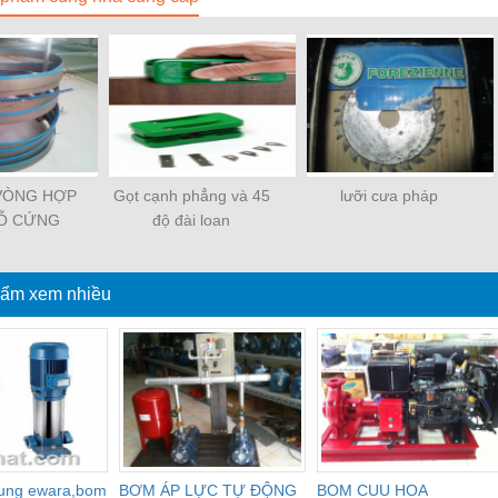
VÒNG HỢP
Gọt cạnh phẳng và 45
lưỡi cưa pháp
GỖ CỨNG
độ đài loan
MÁY XẺ VI
NH
ẩm xem nhiều
dung ewara,bom
BƠM ÁP LỰC TỰ ĐỘNG
BOM CUU HOA