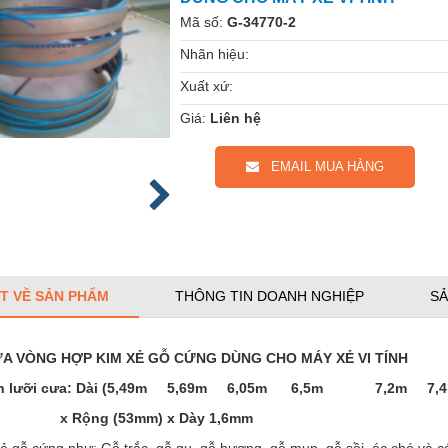
Mã số:
G-34770-2
Nhãn hiệu:
Xuất xứ:
Giá:
Liên hệ
EMAIL MUA HÀNG
ẾT VỀ SẢN PHẨM
THÔNG TIN DOANH NGHIỆP
SẢ
A VÒNG HỢP KIM XẺ GỖ CỨNG DÙNG CHO MÁY XẺ VI TÍNH
ch lưỡi cưa: Dài (5,49m 5,69m 6,05m 6,5m 7,2m 7,
ng (53mm) x Dày 1,6mm
 gỗ cứng như: Gỗ trắc, gỗ gụ, gỗ hương, gỗ mun, gỗ sồi, óc chó và c