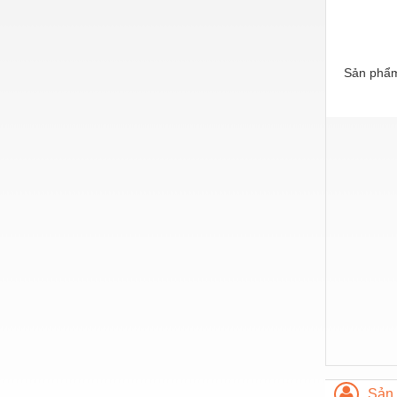
Hóa chất-Trang thiết bị
Kệ công nghiệp
Khí nén - Thiết bị
Sản phẩm
Khuôn mẫu - Phụ tùng
Lọc công nghiệp
Máy công cụ - Phụ tùng
Mỏ - Trang thiết bị
Mô tơ - Hộp số
Môi trường - Thiết bị
Nâng hạ - Trang thiết bị
Nội - Ngoại thất - văn phòng
Nồi hơi - Trang thiết bị
Nông nghiệp - Thiết bị
Sản 