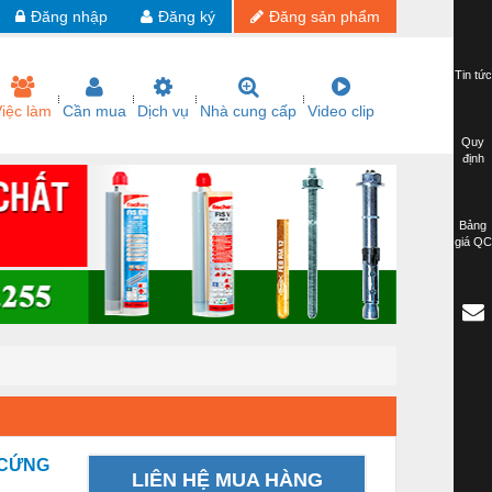
Đăng nhập
Đăng ký
Đăng sản phẩm
Tin tức
iệc làm
Cần mua
Dịch vụ
Nhà cung cấp
Video clip
Quy
định
Bảng
giá QC
 CỨNG
LIÊN HỆ MUA HÀNG