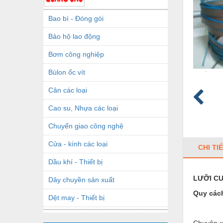
Bao bì - Đóng gói
Bảo hộ lao động
Bơm công nghiệp
Bùlon ốc vít
Cân các loại
Cao su, Nhựa các loại
Chuyển giao công nghệ
Cửa - kính các loại
CHI TI
Dầu khí - Thiết bị
LƯỠI CƯ
Dây chuyền sản xuất
Quy cá
Dệt may - Thiết bị
x Rộ
Dầu mỡ công nghiệp
Chuyên xẻ