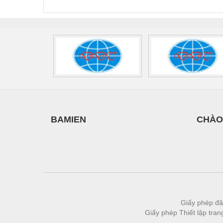
2908264
-
Vật liệu xây dựng
Vòng bi - Bạc đạn
Xe hơi - Phụ tùng
Xe máy - Phụ tùng
Xe tải - phụ tùng
Y khoa - Trang thiết bị
BAMIEN
CHÀO
Giấy phép đă
Giấy phép Thiết lập tra