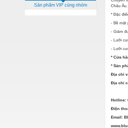
Sản phẩm VIP cùng nhóm
Châu Âu.
Dịch vụ - Thi công
* Đặc đi
Điện công nghiệp
- Bề mặt 
Điện gia dụng
- Giảm đư
Điện Lạnh
- Lưỡi c
Đóng tàu Thiết bị
- Lưỡi c
* Cửa hà
Đúc chính xác Thiết bị
* Sản ph
Dụng cụ cầm tay
Địa chỉ 
Dụng cụ cắt gọt
Địa chỉ 
Dụng cụ điện
Dụng cụ đo
Hotline:
Điện tho
Gỗ - Trang thiết bị
Email: B
Hàn cắt - Thiết bị
www.blu