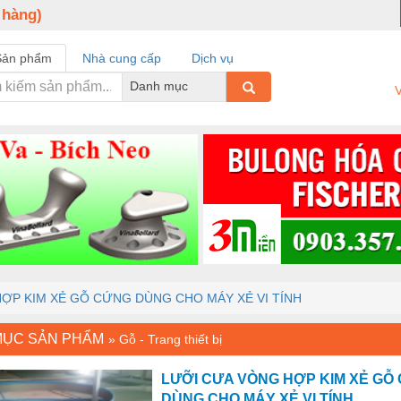
 hàng)
Sản phẩm
Nhà cung cấp
Dịch vụ
Danh mục
V
ỢP KIM XẺ GỖ CỨNG DÙNG CHO MÁY XẺ VI TÍNH
MỤC SẢN PHẨM
»
Gỗ - Trang thiết bị
LƯỠI CƯA VÒNG HỢP KIM XẺ GỖ
DÙNG CHO MÁY XẺ VI TÍNH