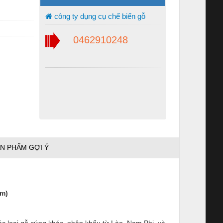
công ty dụng cụ chế biến gỗ
0462910248
N PHẨM GỢI Ý
4m)
ác loại gỗ cứng khác, nhập khẩu từ Lào, Nam Phi, và