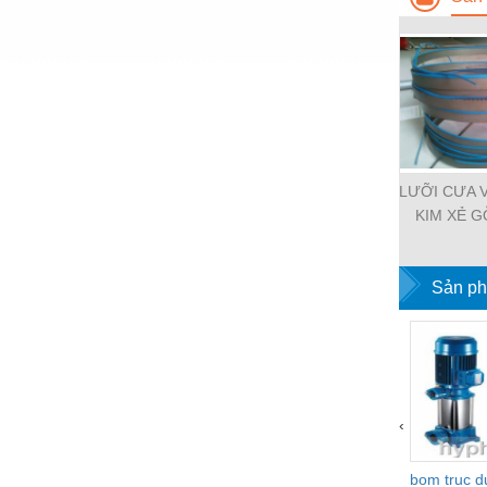
Nước-Vật tư thiết bị
Phốt cơ khí
Sắt, thép, inox các loại
Thí nghiệm-Trang thiết bị
Thiết bị chiếu sáng
LƯỠI CƯA 
KIM XẺ 
Thiết bị chống sét
DÙNG CHO 
Thiết bị an ninh
TÍ
Sản ph
Thiết bị công nghiệp
Thiết bị công trình
Thiết bị điện
Thiết bị giáo dục
‹
Thiết bị khác
bom truc 