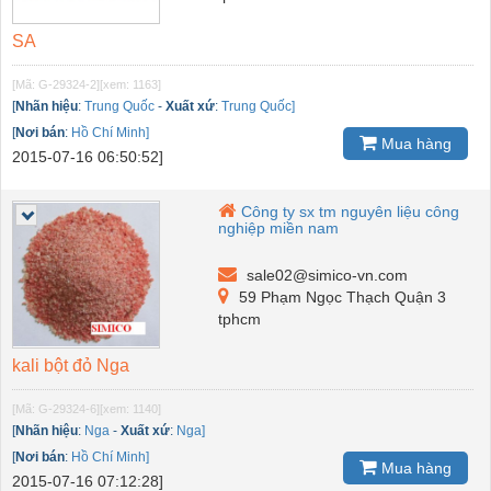
SA
[Mã: G-29324-2]
[xem: 1163]
[
Nhãn hiệu
:
Trung Quốc
-
Xuất xứ
:
Trung Quốc]
[
Nơi bán
:
Hồ Chí Minh]
Mua hàng
2015-07-16 06:50:52]
Công ty sx tm nguyên liệu công
nghiệp miền nam
sale02@simico-vn.com
59 Phạm Ngọc Thạch Quận 3
tphcm
kali bột đỏ Nga
[Mã: G-29324-6]
[xem: 1140]
[
Nhãn hiệu
:
Nga
-
Xuất xứ
:
Nga]
[
Nơi bán
:
Hồ Chí Minh]
Mua hàng
2015-07-16 07:12:28]