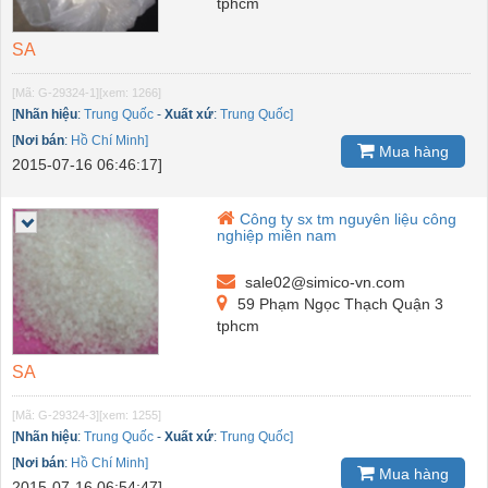
tphcm
SA
[Mã: G-29324-1]
[xem: 1266]
[
Nhãn hiệu
:
Trung Quốc
-
Xuất xứ
:
Trung Quốc]
[
Nơi bán
:
Hồ Chí Minh]
Mua hàng
2015-07-16 06:46:17]
Công ty sx tm nguyên liệu công
nghiệp miền nam
sale02@simico-vn.com
59 Phạm Ngọc Thạch Quận 3
tphcm
SA
[Mã: G-29324-3]
[xem: 1255]
[
Nhãn hiệu
:
Trung Quốc
-
Xuất xứ
:
Trung Quốc]
[
Nơi bán
:
Hồ Chí Minh]
Mua hàng
2015-07-16 06:54:47]