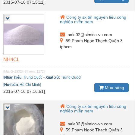
2015-07-16 07:15:11]
Công ty sx tm nguyên liệu công
nghiệp miền nam
sale02@simico-vn.com
59 Phạm Ngọc Thạch Quận 3
tphcm
NH4CL
[Mã: G-29324-8]
[xem: 1272]
[
Nhãn hiệu
:
Trung Quốc
-
Xuất xứ
:
Trung Quốc]
[
Nơi bán
:
Hồ Chí Minh]
Mua hàng
2015-07-16 07:16:51]
Công ty sx tm nguyên liệu công
nghiệp miền nam
sale02@simico-vn.com
59 Phạm Ngọc Thạch Quận 3