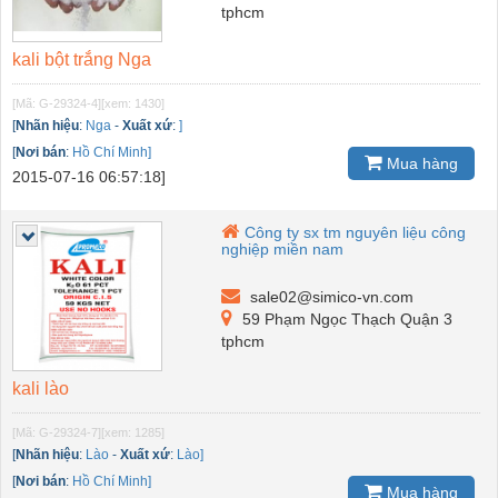
tphcm
kali bột trắng Nga
[Mã: G-29324-4]
[xem: 1430]
[
Nhãn hiệu
:
Nga
-
Xuất xứ
:
]
[
Nơi bán
:
Hồ Chí Minh]
Mua hàng
2015-07-16 06:57:18]
Công ty sx tm nguyên liệu công
nghiệp miền nam
sale02@simico-vn.com
59 Phạm Ngọc Thạch Quận 3
tphcm
kali lào
[Mã: G-29324-7]
[xem: 1285]
[
Nhãn hiệu
:
Lào
-
Xuất xứ
:
Lào]
[
Nơi bán
:
Hồ Chí Minh]
Mua hàng