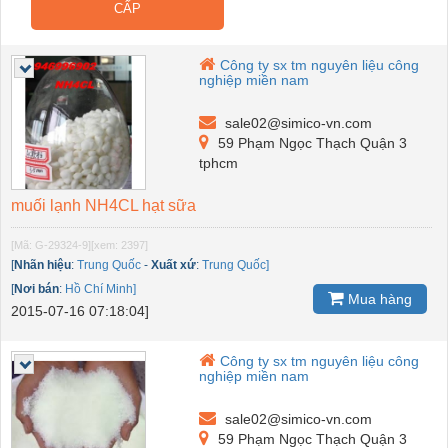
CẤP
Công ty sx tm nguyên liệu công
nghiệp miền nam
sale02@simico-vn.com
59 Phạm Ngọc Thạch Quận 3
tphcm
muối lạnh NH4CL hạt sữa
[Mã: G-29324-9]
[xem: 2397]
[
Nhãn hiệu
:
Trung Quốc
-
Xuất xứ
:
Trung Quốc]
[
Nơi bán
:
Hồ Chí Minh]
Mua hàng
2015-07-16 07:18:04]
Công ty sx tm nguyên liệu công
nghiệp miền nam
sale02@simico-vn.com
59 Phạm Ngọc Thạch Quận 3