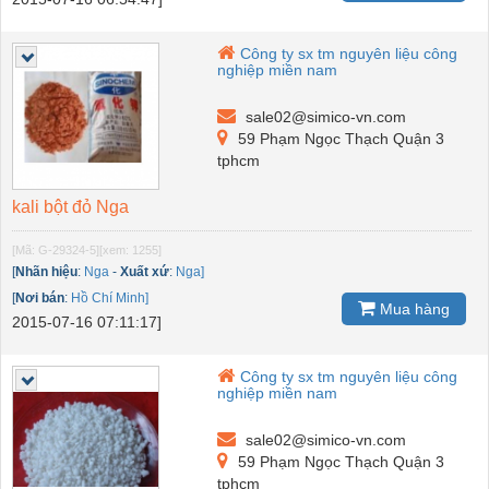
Công ty sx tm nguyên liệu công
nghiệp miền nam
sale02@simico-vn.com
59 Phạm Ngọc Thạch Quận 3
tphcm
kali bột đỏ Nga
[Mã: G-29324-5]
[xem: 1255]
[
Nhãn hiệu
:
Nga
-
Xuất xứ
:
Nga]
[
Nơi bán
:
Hồ Chí Minh]
Mua hàng
2015-07-16 07:11:17]
Công ty sx tm nguyên liệu công
nghiệp miền nam
sale02@simico-vn.com
59 Phạm Ngọc Thạch Quận 3
tphcm