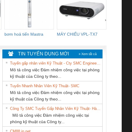
›
bơm hoả tiển Mastra
MÁY CHIẾU VPL-TX7
BOM DINH
WHITE
TIN TUYỂN DỤNG MỚI
» Xem tất cả
Tuyển gấp nhân viên Kỹ Thuật - Cty SMC Engineering
Mô tả công việc Đảm nhiệm công việc tại phòng
kỹ thuật của Công ty theo...
Tuyển Nhanh Nhân Viên Kỹ Thuật- SMC
CÔNG TY TNHH
CÔNG TY TNHH
CÔNG TY CỔ
 Le An Toàn
Bộ giám sát chuỗi
Bộ giám sát dòng
Bộ ng
Mô tả công việc Đảm nhiệm công việc tại phòng
THIẾT BỊ CÔNG
THƯƠNG MẠI
PHẦN DÂY VÀ
enix Contact
tấm pin
điện chuỗi
ray W
kỹ thuật của Công ty theo...
NGHIỆP NIHON
THIÊN ÂN VIỆT
CÁP ĐIỆN
6960 – PSR-
TRANSCLINIC 16I+
TRANSCLINIC 16I+
BAS 
Công Ty SMC Tuyển Gấp Nhân Viên Kỹ Thuật- Hà Nội
SETSUBI VIỆT
NAM
THƯỢNG ĐÌNH
SCP-
1K5 L (2433950000)
(2008130000)
(28
Mô tả công việc Đảm nhiệm công việc tại
NAM
/FSP/2X1/1X2
phòng kỹ thuật của Công ty...
CM88 jp net