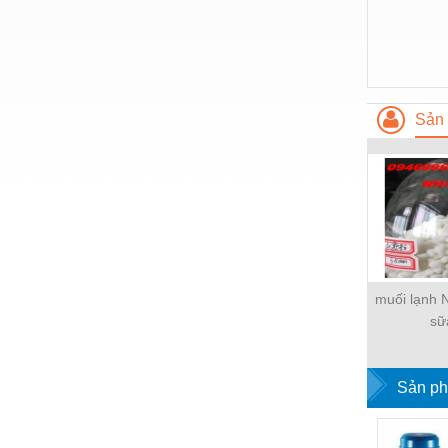
Hóa chất-Trang thiết bị
Kệ công nghiệp
Khí nén - Thiết bị
Khuôn mẫu - Phụ tùng
Sản 
Lọc công nghiệp
Máy công cụ - Phụ tùng
Mỏ - Trang thiết bị
Mô tơ - Hộp số
Môi trường - Thiết bị
muối lạnh 
sữ
Nâng hạ - Trang thiết bị
Nội - Ngoại thất - văn phòng
Sản ph
Nồi hơi - Trang thiết bị
Nông nghiệp - Thiết bị