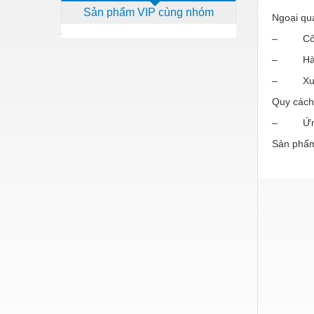
Sản phẩm VIP cùng nhóm
Dịch vụ - Thi công
Ngoại qu
– Công
Điện công nghiệp
– Hàm 
Điện gia dụng
– Xuất x
Điện Lạnh
Quy cách
Đóng tàu Thiết bị
– Ứng dụ
Đúc chính xác Thiết bị
Sản phẩm
Dụng cụ cầm tay
Dụng cụ cắt gọt
Dụng cụ điện
Dụng cụ đo
Gỗ - Trang thiết bị
Hàn cắt - Thiết bị