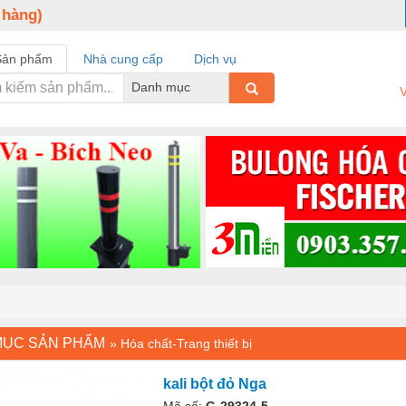
 hàng)
Sản phẩm
Nhà cung cấp
Dịch vụ
Danh mục
V
MỤC SẢN PHẨM
»
Hóa chất-Trang thiết bị
kali bột đỏ Nga
Mã số:
G-29324-5