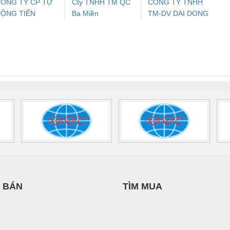
ÔNG TY CP TỰ
Cty TNHH TM QC
CONG TY TNHH
ỘNG TIẾN
Ba Miền
TM-DV DAI DONG
ưu Điện AC
Mô-đun Ắc Quy UPS
Rơ Le An Toàn
Bộ g
HƯNG
THANH
 Suất Cao
Phoenix Contact
Phoenix Contact
nix Contact
QUINT-HP-
2981059 – PSR-
TRAN
INT-HP-
BAT/PB/48DC/7.0AH/PT
SCP-
1K5 H
0AC/2.5KVA/PT
- 1133819
24UC/ESL4/3X1/1X2/B
 1136815
 BÁN
TÌM MUA