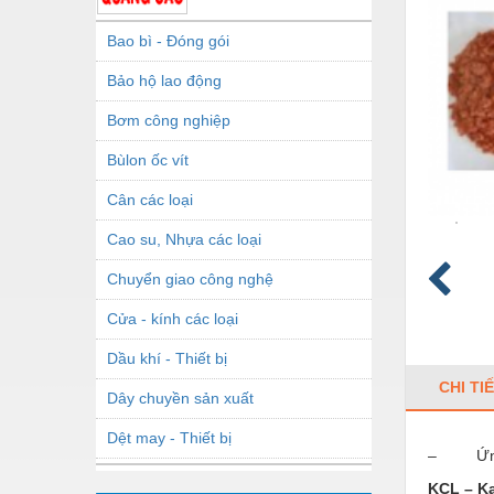
Bao bì - Đóng gói
Bảo hộ lao động
Bơm công nghiệp
Bùlon ốc vít
Cân các loại
Cao su, Nhựa các loại
Chuyển giao công nghệ
Cửa - kính các loại
Dầu khí - Thiết bị
CHI TI
Dây chuyền sản xuất
Dệt may - Thiết bị
– Ứng d
Dầu mỡ công nghiệp
KCL – Ka