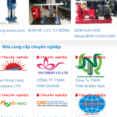
dung ewara,bom
BƠM ÁP LỰC TỰ ĐỘNG
BOM CUU HOA
Diesel,BOM CHUA CHAY
Nhà cung cấp chuyên nghiệp
an Dong Cang
CÔNG TY TNHH
Công Ty TNHH
Đệm An Toàn
Rơ Le An Toàn
Bộ Lặp Tín Hiệu
Rơ
ompany LTD
KINH DOANH
Thiết Bị Điện Nam
nix Contact
Phoenix Contact
PROFIBUS Phoenix
Pho
DỊCH VỤ XNK
Quốc Thịnh
PC20-1NO-
PSR-SCP-
Contact PSI-REP-
298
PHƯƠNG NAM
24DC-SP -
24UC/ESL4/3X1/1X2/B
PROFIBUS/12MB -
700578
- 2981059
2708863
24DC