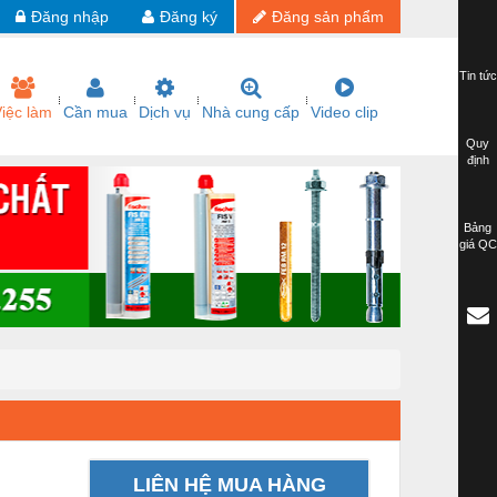
Đăng nhập
Đăng ký
Đăng sản phẩm
Tin tức
iệc làm
Cần mua
Dịch vụ
Nhà cung cấp
Video clip
Quy
định
Bảng
giá QC
LIÊN HỆ MUA HÀNG