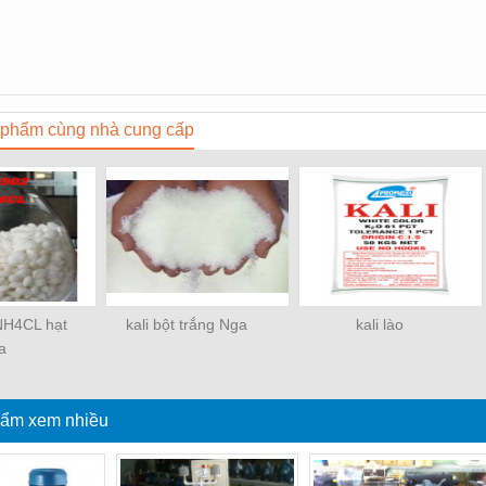
phẩm cùng nhà cung cấp
NH4CL hạt
kali bột trắng Nga
kali lào
a
ẩm xem nhiều