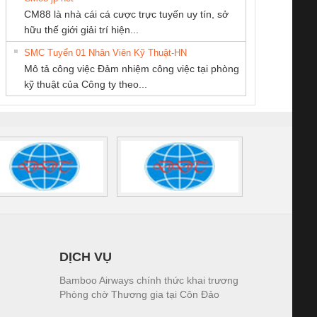
CÔNG TY CỔ
CÔNG TY TNHH
Công ty TNHH
CM88 là nhà cái cá cược trực tuyến uy tín, sở
PHẦN TỰ ĐỘNG
KỸ THUẬT KTECH
Thương Mại SX
iám sát chuỗi
Bộ chỉnh lưu nguồn
Nẹp nhôm chống
Bộ c
hữu thế giới giải trí hiện...
TIẾN HƯNG
VIỆT NAM
Ba Miền
tấm pin
điện TRANSCLINIC
trơn Đà Nẵng
giám 
SMC Tuyển 01 Nhân Viên Kỹ Thuật-HN
SCLINIC 16I+
BKE 1K5.4
Sola
Mô tả công việc Đảm nhiệm công việc tại phòng
 (2502520000)
(7791400879)2. Giá
TRAN
kỹ thuật của Công ty theo...
1K5.4
DỊCH VỤ
Bamboo Airways chính thức khai trương
Phòng chờ Thương gia tại Côn Đảo