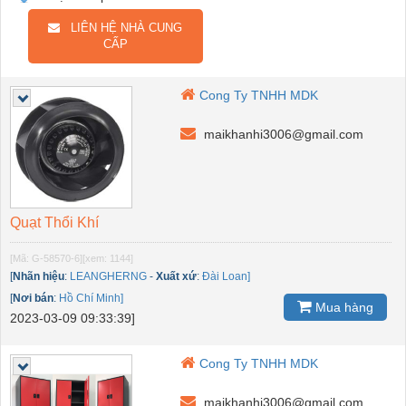
LIÊN HỆ NHÀ CUNG
CẤP
Cong Ty TNHH MDK
maikhanhi3006@gmail.com
Quạt Thổi Khí
[Mã: G-58570-6]
[xem: 1144]
[
Nhãn hiệu
:
LEANGHERNG
-
Xuất xứ
:
Đài Loan]
[
Nơi bán
:
Hồ Chí Minh]
Mua hàng
2023-03-09 09:33:39]
Cong Ty TNHH MDK
maikhanhi3006@gmail.com