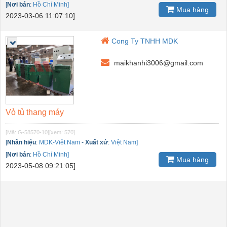
[
Nơi bán
:
Hồ Chí Minh]
Mua hàng
2023-03-06 11:07:10]
Cong Ty TNHH MDK
maikhanhi3006@gmail.com
Vỏ tủ thang máy
[Mã: G-58570-10]
[xem: 570]
[
Nhãn hiệu
:
MDK-Viêt Nam
-
Xuất xứ
:
Việt Nam]
[
Nơi bán
:
Hồ Chí Minh]
Mua hàng
2023-05-08 09:21:05]