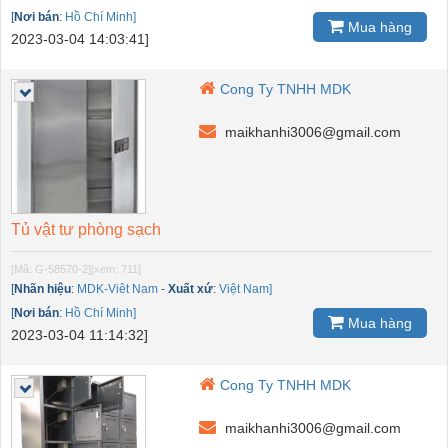
[
Nơi bán
:
Hồ Chí Minh]
Mua hàng
2023-03-04 14:03:41]
Cong Ty TNHH MDK
maikhanhi3006@gmail.com
Tủ vật tư phòng sạch
[Mã: G-58570-2]
[xem: 711]
[
Nhãn hiệu
:
MDK-Viêt Nam
-
Xuất xứ
:
Việt Nam]
[
Nơi bán
:
Hồ Chí Minh]
Mua hàng
2023-03-04 11:14:32]
Cong Ty TNHH MDK
maikhanhi3006@gmail.com