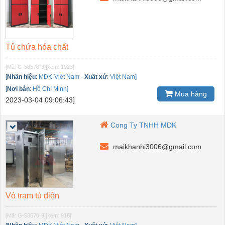
Tủ chứa hóa chất
[Mã: G-58570-3]
[xem: 1023]
[
Nhãn hiệu
:
MDK-Viêt Nam
-
Xuất xứ
:
Việt Nam]
[
Nơi bán
:
Hồ Chí Minh]
Mua hàng
2023-03-04 09:06:43]
Cong Ty TNHH MDK
maikhanhi3006@gmail.com
Vỏ trạm tủ điện
[Mã: G-58570-9]
[xem: 916]