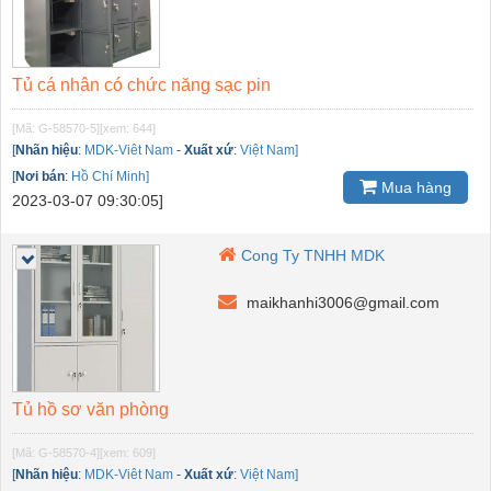
Tủ cá nhân có chức năng sạc pin
[Mã: G-58570-5]
[xem: 644]
[
Nhãn hiệu
:
MDK-Viêt Nam
-
Xuất xứ
:
Việt Nam]
[
Nơi bán
:
Hồ Chí Minh]
Mua hàng
2023-03-07 09:30:05]
Cong Ty TNHH MDK
maikhanhi3006@gmail.com
Tủ hồ sơ văn phòng
[Mã: G-58570-4]
[xem: 609]
[
Nhãn hiệu
:
MDK-Viêt Nam
-
Xuất xứ
:
Việt Nam]