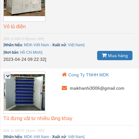
Vỏ tủ điện
[Mã: G-58570-8]
[xem: 884]
[
Nhãn hiệu
:
MDK-Viêt Nam
-
Xuất xứ
:
Việt Nam]
[
Nơi bán
:
Hồ Chí Minh]
Mua hàng
2023-04-24 09:22:32]
Cong Ty TNHH MDK
maikhanhi3006@gmail.com
Tủ đựng vật tư nhiều tầng khay
[Mã: G-58570-1]
[xem: 805]
[
Nhãn hiệu
:
MDK-Viêt Nam
-
Xuất xứ
:
Việt Nam]