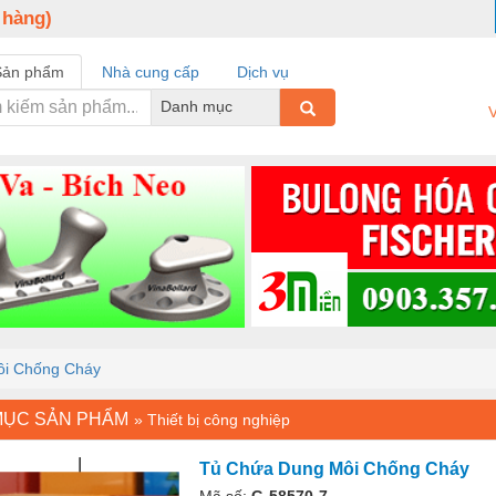
 hàng)
Sản phẩm
Nhà cung cấp
Dịch vụ
Danh mục
V
ôi Chống Cháy
MỤC SẢN PHẨM
»
Thiết bị công nghiệp
Tủ Chứa Dung Môi Chống Cháy
Mã số:
G-58570-7