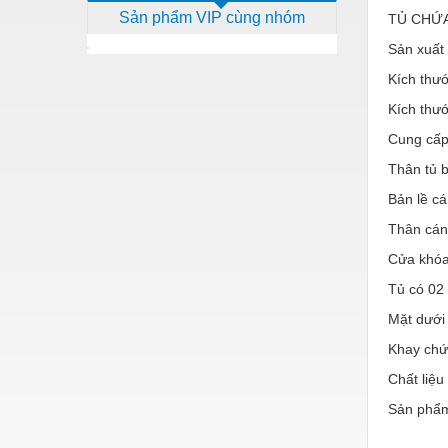
Sản phẩm VIP cùng nhóm
TỦ CHỨ
Dịch vụ - Thi công
Sản xuất
Điện công nghiệp
Kích th
Điện gia dụng
Kích th
Điện Lạnh
Cung cấp
Đóng tàu Thiết bị
Thân tủ 
Bản lề cá
Đúc chính xác Thiết bị
Thân cán
Dụng cụ cầm tay
Cửa khóa 
Dụng cụ cắt gọt
Tủ có 02 
Dụng cụ điện
Mặt dưới 
Dụng cụ đo
Khay chứa
Chất liệu
Gỗ - Trang thiết bị
Sản phẩm
Hàn cắt - Thiết bị