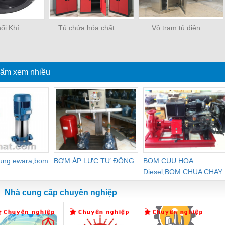
ổi Khí
Tủ chứa hóa chất
Vỏ trạm tủ điện
ẩm xem nhiều
dung ewara,bom
BƠM ÁP LỰC TỰ ĐỘNG
BOM CUU HOA
Diesel,BOM CHUA CHAY
Nhà cung cấp chuyên nghiệp