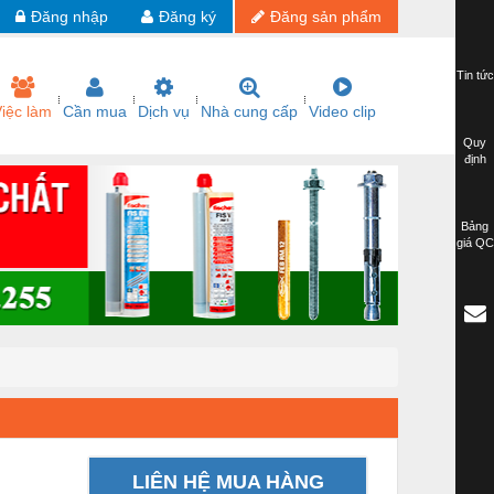
Đăng nhập
Đăng ký
Đăng sản phẩm
Tin tức
iệc làm
Cần mua
Dịch vụ
Nhà cung cấp
Video clip
Quy
định
Bảng
giá QC
LIÊN HỆ MUA HÀNG