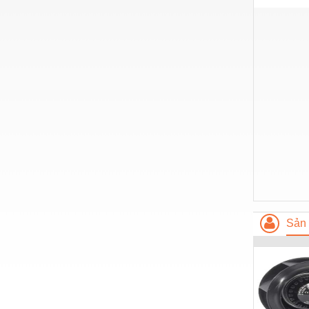
Hóa chất-Trang thiết bị
Kệ công nghiệp
Khí nén - Thiết bị
Khuôn mẫu - Phụ tùng
Lọc công nghiệp
Máy công cụ - Phụ tùng
Mỏ - Trang thiết bị
Mô tơ - Hộp số
Môi trường - Thiết bị
Sản 
Nâng hạ - Trang thiết bị
Nội - Ngoại thất - văn phòng
Nồi hơi - Trang thiết bị
Nông nghiệp - Thiết bị