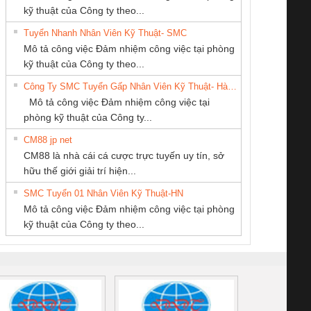
kỹ thuật của Công ty theo...
Tuyển Nhanh Nhân Viên Kỹ Thuật- SMC
CÔNG TY TNHH
CÔNG TY CỔ
Công ty TNHH
 Le An Toàn
Bộ giám sát chuỗi
Bộ giám sát dòng
Bộ ng
Mô tả công việc Đảm nhiệm công việc tại phòng
MEKONG MARINE
PHẦN DÂY VÀ
Thương Mại SX
enix Contact
tấm pin
điện chuỗi
ray W
kỹ thuật của Công ty theo...
SUPPLY
CÁP ĐIỆN
Ba Miền
6960 – PSR-
TRANSCLINIC 16I+
TRANSCLINIC 16I+
BAS 
Công Ty SMC Tuyển Gấp Nhân Viên Kỹ Thuật- Hà Nội
THƯỢNG ĐÌNH
SCP-
1K5 L (2433950000)
(2008130000)
(28
Mô tả công việc Đảm nhiệm công việc tại
/FSP/2X1/1X2
phòng kỹ thuật của Công ty...
CM88 jp net
Công Ty TNHH
CÔNG TY CP TỰ
CÔNG TY TNHH
CM88 là nhà cái cá cược trực tuyến uy tín, sở
hiết Bị Điện Nam
ĐỘNG TIẾN
THƯƠNG MẠI
iám sát chuỗi
Bộ chỉnh lưu nguồn
Nẹp nhôm chống
Bộ c
hữu thế giới giải trí hiện...
Quốc Thịnh
HƯNG
DỊCH VỤ KỸ
tấm pin
điện TRANSCLINIC
trơn Đà Nẵng
giám 
THUẬT ĐIỆN CƠ
SMC Tuyển 01 Nhân Viên Kỹ Thuật-HN
SCLINIC 16I+
BKE 1K5.4
Sola
GIA HƯNG PHÁT
Mô tả công việc Đảm nhiệm công việc tại phòng
 (2502520000)
(7791400879)2. Giá
TRAN
kỹ thuật của Công ty theo...
1K5.4