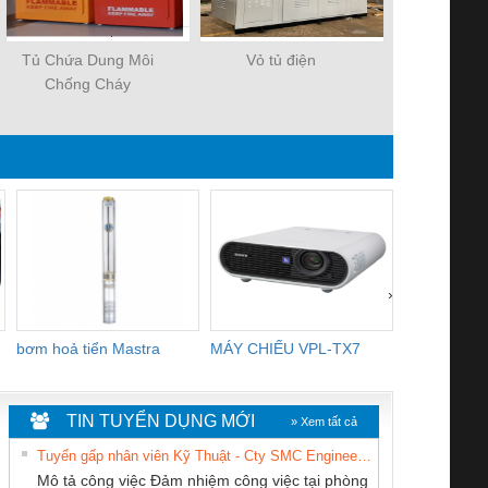
Tủ Chứa Dung Môi
Vỏ tủ điện
Tủ đựng vật
Chống Cháy
tầng k
›
bơm hoả tiển Mastra
MÁY CHIẾU VPL-TX7
BOM DINH
WHITE
TIN TUYỂN DỤNG MỚI
» Xem tất cả
Tuyển gấp nhân viên Kỹ Thuật - Cty SMC Engineering
Mô tả công việc Đảm nhiệm công việc tại phòng