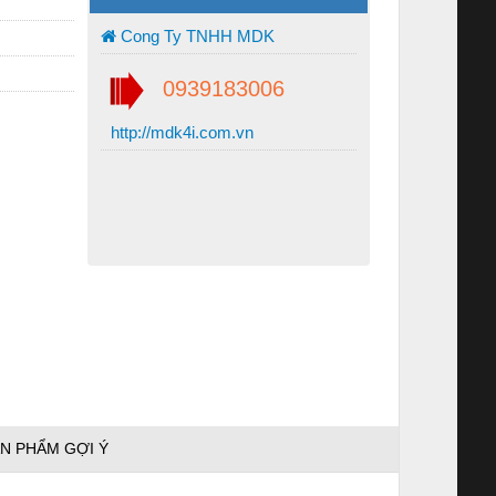
Cong Ty TNHH MDK
0939183006
http://mdk4i.com.vn
N PHẨM GỢI Ý