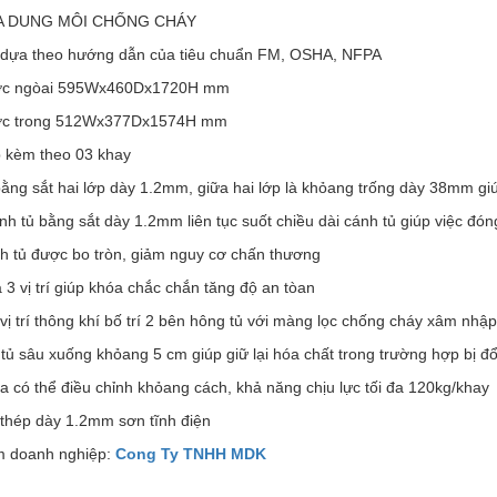
A DUNG MÔI CHỐNG CHÁY
 dựa theo hướng dẫn của tiêu chuẩn FM, OSHA, NFPA
ước ngòai 595Wx460Dx1720H mm
ước trong 512Wx377Dx1574H mm
 kèm theo 03 khay
bằng sắt hai lớp dày 1.2mm, giữa hai lớp là khỏang trống dày 38mm gi
nh tủ bằng sắt dày 1.2mm liên tục suốt chiều dài cánh tủ giúp việc đó
h tủ được bo tròn, giảm nguy cơ chấn thương
3 vị trí giúp khóa chắc chắn tăng độ an tòan
vị trí thông khí bố trí 2 bên hông tủ với màng lọc chống cháy xâm nhập
tủ sâu xuống khỏang 5 cm giúp giữ lại hóa chất trong trường hợp bị đ
 có thể điều chỉnh khỏang cách, khả năng chịu lực tối đa 120kg/khay
 thép dày 1.2mm sơn tĩnh điện
 doanh nghiệp:
Cong Ty TNHH MDK