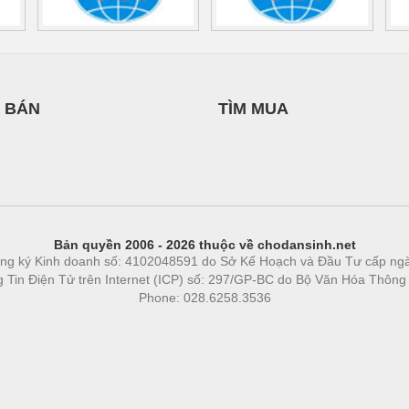
 BÁN
TÌM MUA
Bản quyền 2006 - 2026 thuộc về chodansinh.net
ng ký Kinh doanh số: 4102048591 do Sở Kế Hoạch và Đầu Tư cấp ng
ng Tin Điện Tử trên Internet (ICP) số: 297/GP-BC do Bộ Văn Hóa Thông
Phone: 028.6258.3536
Phòng trọ
|
https://bdsgroup.vn
https://kqxs123.com