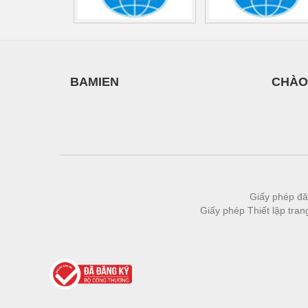
Vật liệu xây dựng
Vòng bi - Bạc đạn
Xe hơi - Phụ tùng
BAMIEN
CHÀO
Xe máy - Phụ tùng
Xe tải - phụ tùng
Y khoa - Trang thiết bị
Giấy phép đă
Giấy phép Thiết lập tra