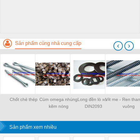
Sản phẩm cùng nhà cung cấp
‹
›
Chốt chẻ thép
Cùm omega nhúng
Long đền lò xo -
Vít me - Ren than
kẽm nóng
DIN2093
vuông
Sản phẩm xem nhiều