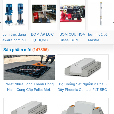
‹
›
bom truc dung
BƠM ÁP LỰC
BOM CUU HOA
bơm hoả tiển
ewara,bom bu
TỰ ĐỘNG
Diesel,BOM
Mastra
ewara
CHUA CHAY
Sản phẩm mới
(147896)
Pallet Nhựa Long Thành Đồng
Bộ Chống Sét Nguồn 3 Pha 5
Nai – Cung Cấp Pallet Mới,
Dây Phoenix Contact FLT-SEC-
C
Pallet Cũ Giá Tốt
P-T1-3S-264/50-FM - 2909589