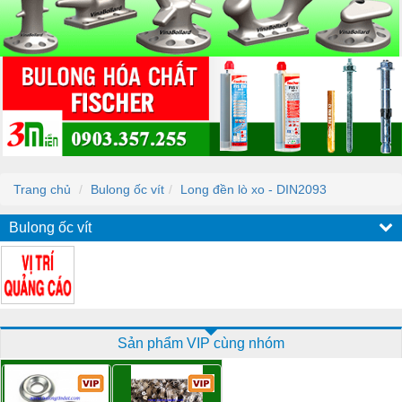
Trang chủ
Bulong ốc vít
Long đền lò xo - DIN2093
Bulong ốc vít
Sản phẩm VIP cùng nhóm