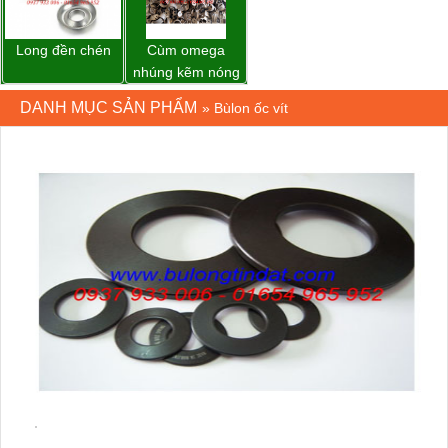
Long đền chén
Cùm omega
nhúng kẽm nóng
DANH MỤC SẢN PHẨM
»
Bùlon ốc vít