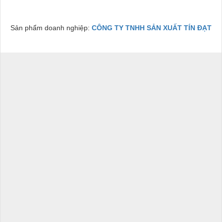
Sản phẩm doanh nghiệp:
CÔNG TY TNHH SẢN XUẤT TÍN ĐẠT