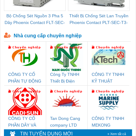
Bộ Chống Sét Nguồn 3 Pha 5
Thiết Bị Chống Sét Lan Truyền
B
Dây Phoenix Contact FLT-SEC-
Phoenix Contact PLT-SEC-T3-
P-T1-3S-440/35-FM - 2908264
230-FM-PT - 2907928
Nhà cung cấp chuyên nghiệp
CÔNG TY CỔ
Công Ty TNHH
CÔNG TY TNHH
PHẦN TỰ ĐỘNG
Thiết Bị Điện
KỸ THUẬT
TIẾN HƯNG
Nam Quốc Thịnh
KTECH VIỆT
NAM
CÔNG TY CỔ
Tan Dong Cang
CÔNG TY TNHH
PHẦN DÂY VÀ
company LTD
MEKONG
CÁP ĐIỆN
MARINE
TIN TUYỂN DỤNG MỚI
» Xem tất cả