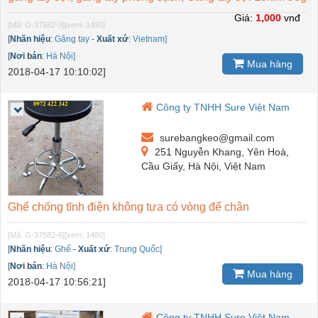
Giá:
1,000
vnđ
[Mã: G-37582-3]
[xem: 1490]
[
Nhãn hiệu
:
Găng tay
-
Xuất xứ
:
Vietnam]
[
Nơi bán
:
Hà Nội]
Mua hàng
2018-04-17 10:10:02]
Công ty TNHH Sure Việt Nam
surebangkeo@gmail.com
251 Nguyễn Khang, Yên Hoà,
Cầu Giấy, Hà Nội, Việt Nam
Ghế chống tĩnh điện không tựa có vòng để chân
[Mã: G-37582-6]
[xem: 1480]
[
Nhãn hiệu
:
Ghế
-
Xuất xứ
:
Trung Quốc]
[
Nơi bán
:
Hà Nội]
Mua hàng
2018-04-17 10:56:21]
Công ty TNHH Sure Việt Nam