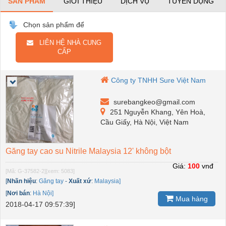
SẢN PHẨM
GIỚI THIỆU
DỊCH VỤ
TUYỂN DỤNG
Chọn sản phẩm để
LIÊN HỆ NHÀ CUNG
CẤP
Công ty TNHH Sure Việt Nam
surebangkeo@gmail.com
251 Nguyễn Khang, Yên Hoà,
Cầu Giấy, Hà Nội, Việt Nam
Găng tay cao su Nitrile Malaysia 12' không bột
Giá:
100
vnđ
[Mã: G-37582-2]
[xem: 5083]
[
Nhãn hiệu
:
Găng tay
-
Xuất xứ
:
Malaysia]
[
Nơi bán
:
Hà Nội]
Mua hàng
2018-04-17 09:57:39]