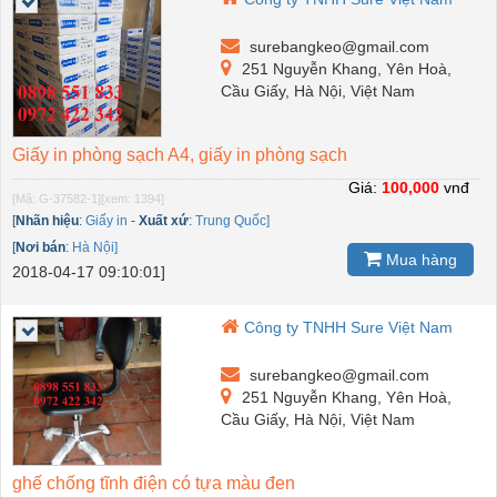
surebangkeo@gmail.com
251 Nguyễn Khang, Yên Hoà,
Cầu Giấy, Hà Nội, Việt Nam
Giấy in phòng sạch A4, giấy in phòng sạch
Giá:
100,000
vnđ
[Mã: G-37582-1]
[xem: 1394]
[
Nhãn hiệu
:
Giấy in
-
Xuất xứ
:
Trung Quốc]
[
Nơi bán
:
Hà Nội]
Mua hàng
2018-04-17 09:10:01]
Công ty TNHH Sure Việt Nam
surebangkeo@gmail.com
251 Nguyễn Khang, Yên Hoà,
Cầu Giấy, Hà Nội, Việt Nam
ghế chống tĩnh điện có tựa màu đen