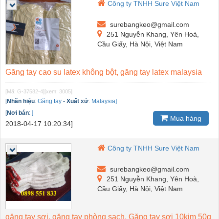
Công ty TNHH Sure Việt Nam
surebangkeo@gmail.com
251 Nguyễn Khang, Yên Hoà,
Cầu Giấy, Hà Nội, Việt Nam
Găng tay cao su latex không bột, găng tay latex malaysia
[Mã: G-37582-4]
[xem: 3005]
[
Nhãn hiệu
:
Găng tay
-
Xuất xứ
:
Malaysia]
[
Nơi bán
:
]
Mua hàng
2018-04-17 10:20:34]
Công ty TNHH Sure Việt Nam
surebangkeo@gmail.com
251 Nguyễn Khang, Yên Hoà,
Cầu Giấy, Hà Nội, Việt Nam
găng tay sợi, găng tay phòng sạch, Găng tay sợi 10kim 50g