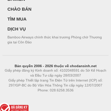
CHÀO BÁN
TÌM MUA
DỊCH VỤ
Bamboo Airways chính thức khai trương Phòng chờ Thương
gia tại Côn Đảo
Bản quyền 2006 - 2026 thuộc về chodansinh.net
Giấy phép đăng ký Kinh doanh số: 4102048591 do Sở Kế Hoạch
và Đầu Tư cấp ngày 28/03/2007
Giấy phép Thiết lập trang Tin Điện Tử trên Internet (ICP) số:
297/GP-BC do Bộ Văn Hóa Thông Tin cấp ngày 12/07/2007
Phone: 028.6258.3536
Phòng trọ
|
https://bdsgroup.vn
https://kqxs123.com