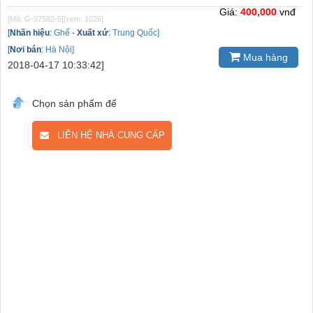
Giá:
400,000
vnđ
[Mã: G-37582-5]
[xem: 1026]
[
Nhãn hiệu
:
Ghế
-
Xuất xứ
:
Trung Quốc]
[
Nơi bán
:
Hà Nội]
Mua hàng
2018-04-17 10:33:42]
Chọn sản phẩm để
LIÊN HỆ NHÀ CUNG CẤP