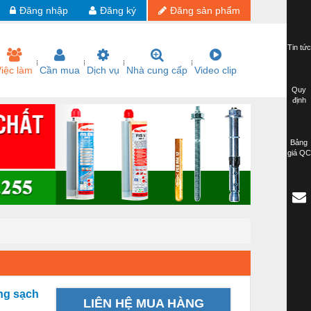
Đăng nhập
Đăng ký
Đăng sản phẩm
Tin tức
iệc làm
Cần mua
Dịch vụ
Nhà cung cấp
Video clip
Quy
định
Bảng
giá QC
òng sạch
LIÊN HỆ MUA HÀNG