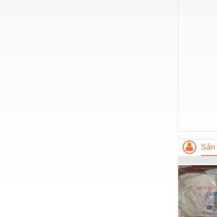
Hóa chất-Trang thiết bị
Kệ công nghiệp
Khí nén - Thiết bị
Khuôn mẫu - Phụ tùng
Lọc công nghiệp
Máy công cụ - Phụ tùng
Mỏ - Trang thiết bị
Mô tơ - Hộp số
Môi trường - Thiết bị
Sản 
Nâng hạ - Trang thiết bị
Nội - Ngoại thất - văn phòng
Nồi hơi - Trang thiết bị
Nông nghiệp - Thiết bị