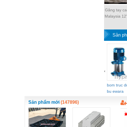
Nước-Vật tư thiết bị
Găng tay cao
Malaysia 12
Phốt cơ khí
Sắt, thép, inox các loại
Sản ph
Thí nghiệm-Trang thiết bị
Thiết bị chiếu sáng
Thiết bị chống sét
Thiết bị an ninh
‹
Thiết bị công nghiệp
bom truc 
Thiết bị công trình
bu ewara
Thiết bị điện
Sản phẩm mới
(147896)
Thiết bị giáo dục
Thiết bị khác