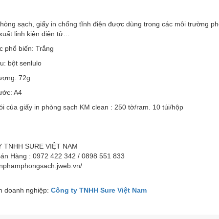
hòng sạch, giấy in chống tĩnh điện được dùng trong các môi trường ph
uất linh kiện điện tử…
c phổ biến: Trắng
̣u: bột senlulo
lượng: 72g
ước: A4
i của giấy in phòng sạch KM clean : 250 tờ/ram. 10 túi/hộp
Y TNHH SURE VIỆT NAM
Bán Hàng : 0972 422 342 / 0898 551 833
sanphamphongsach.jweb.vn/
 doanh nghiệp:
Công ty TNHH Sure Việt Nam