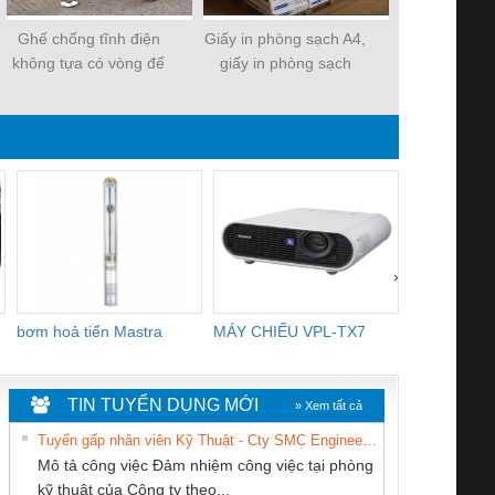
Ghế chống tĩnh điện
Giấy in phòng sạch A4,
ghế chống tĩ
không tựa có vòng để
giấy in phòng sạch
tựa màu
chân
›
bơm hoả tiển Mastra
MÁY CHIẾU VPL-TX7
BOM DINH
WHITE
TIN TUYỂN DỤNG MỚI
» Xem tất cả
Tuyển gấp nhân viên Kỹ Thuật - Cty SMC Engineering
Mô tả công việc Đảm nhiệm công việc tại phòng
kỹ thuật của Công ty theo...