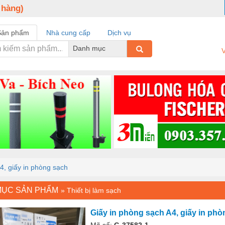
 hàng)
Sản phẩm
Nhà cung cấp
Dịch vụ
Danh mục
V
4, giấy in phòng sạch
MỤC SẢN PHẨM
»
Thiết bị làm sạch
Giấy in phòng sạch A4, giấy in ph
Mã số:
G-37582-1