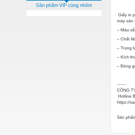
Sản phẩm VIP cùng nhóm
Dịch vụ - Thi công
Giấy in p
Điện công nghiệp
máy sản x
Điện gia dụng
– Màu sắ
Điện Lạnh
– Chất liê
– Trọng 
Đóng tàu Thiết bị
– Kích th
Đúc chính xác Thiết bị
– Đóng gó
Dụng cụ cầm tay
Dụng cụ cắt gọt
------
CÔNG T
Dụng cụ điện
Hotline 
https://
Dụng cụ đo
Gỗ - Trang thiết bị
Sản phẩm
Hàn cắt - Thiết bị