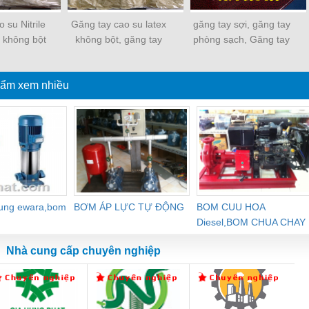
 su Nitrile
Găng tay cao su latex
găng tay sợi, găng tay
' không bột
không bột, găng tay
phòng sạch, Găng tay
latex malaysia
sợi 10kim 50g
ẩm xem nhiều
dung ewara,bom
BƠM ÁP LỰC TỰ ĐỘNG
BOM CUU HOA
Diesel,BOM CHUA CHAY
Nhà cung cấp chuyên nghiệp