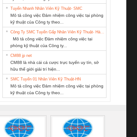
Tuyển Nhanh Nhân Viên Kỹ Thuật- SMC
CÔNG TY TNHH
CÔNG TY CỔ
CÔNG TY CP TỰ
 Le An Toàn
Bộ giám sát chuỗi
Bộ giám sát dòng
Bộ ng
Mô tả công việc Đảm nhiệm công việc tại phòng
KINH DOANH
PHẦN TỰ ĐỘNG
ĐỘNG TIẾN
enix Contact
tấm pin
điện chuỗi
ray W
kỹ thuật của Công ty theo...
DỊCH VỤ XNK
TIẾN HƯNG
HƯNG
6960 – PSR-
TRANSCLINIC 16I+
TRANSCLINIC 16I+
BAS 
Công Ty SMC Tuyển Gấp Nhân Viên Kỹ Thuật- Hà Nội
PHƯƠNG NAM
SCP-
1K5 L (2433950000)
(2008130000)
(28
Mô tả công việc Đảm nhiệm công việc tại
/FSP/2X1/1X2
phòng kỹ thuật của Công ty...
CM88 jp net
Cty TNHH TM QC
CÔNG TY TNHH
Tan Dong Cang
CM88 là nhà cái cá cược trực tuyến uy tín, sở
Ba Miền
MEKONG MARINE
company LTD
iám sát chuỗi
Bộ chỉnh lưu nguồn
Nẹp nhôm chống
Bộ c
hữu thế giới giải trí hiện...
SUPPLY
tấm pin
điện TRANSCLINIC
trơn Đà Nẵng
giám 
SMC Tuyển 01 Nhân Viên Kỹ Thuật-HN
SCLINIC 16I+
BKE 1K5.4
Sola
Mô tả công việc Đảm nhiệm công việc tại phòng
 (2502520000)
(7791400879)2. Giá
TRAN
kỹ thuật của Công ty theo...
1K5.4