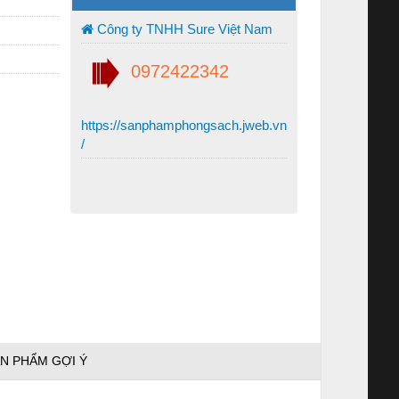
Công ty TNHH Sure Việt Nam
0972422342
https://sanphamphongsach.jweb.vn
/
N PHẨM GỢI Ý