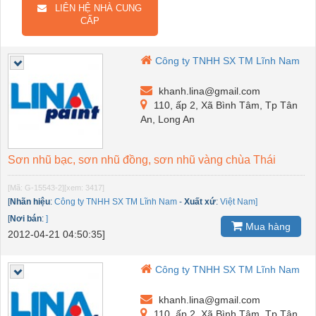
LIÊN HỆ NHÀ CUNG
CẤP
Công ty TNHH SX TM Lĩnh Nam
khanh.lina@gmail.com
110, ấp 2, Xã Bình Tâm, Tp Tân
An, Long An
Sơn nhũ bạc, sơn nhũ đồng, sơn nhũ vàng chùa Thái
[Mã: G-15543-2]
[xem: 3417]
[
Nhãn hiệu
:
Công ty TNHH SX TM Lĩnh Nam
-
Xuất xứ
:
Việt Nam]
[
Nơi bán
:
]
Mua hàng
2012-04-21 04:50:35]
Công ty TNHH SX TM Lĩnh Nam
khanh.lina@gmail.com
110, ấp 2, Xã Bình Tâm, Tp Tân