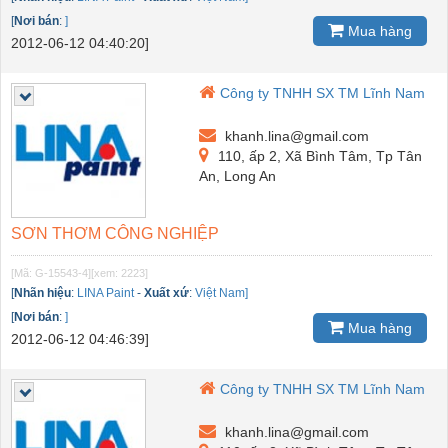
[
Nơi bán
:
]
Mua hàng
2012-06-12 04:40:20]
Công ty TNHH SX TM Lĩnh Nam
khanh.lina@gmail.com
110, ấp 2, Xã Bình Tâm, Tp Tân
An, Long An
SƠN THƠM CÔNG NGHIỆP
[Mã: G-15543-4]
[xem: 2223]
[
Nhãn hiệu
:
LINA Paint
-
Xuất xứ
:
Việt Nam]
[
Nơi bán
:
]
Mua hàng
2012-06-12 04:46:39]
Công ty TNHH SX TM Lĩnh Nam
khanh.lina@gmail.com