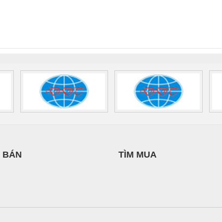
 Suất Cao
Phoenix Contact
Phoenix Contact
THƯỢNG ĐÌNH
NAM
PHƯƠNG NAM
nix Contact
QUINT-HP-
2981059 – PSR-
TRAN
INT-HP-
BAT/PB/48DC/7.0AH/PT
SCP-
1K5 H
0AC/2.5KVA/PT
- 1133819
24UC/ESL4/3X1/1X2/B
 1136815
 BÁN
TÌM MUA