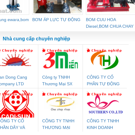
dung ewara,bom
BƠM ÁP LỰC TỰ ĐỘNG
BOM CUU HOA
Diesel,BOM CHUA CHAY
Nhà cung cấp chuyên nghiệp
an Dong Cang
Công ty TNHH
CÔNG TY CỔ
Đệm An Toàn
Rơ Le An Toàn
Bộ Lặp Tín Hiệu
Rơ
ompany LTD
Thương Mại SX
PHẦN TỰ ĐỘNG
nix Contact
Phoenix Contact
PROFIBUS Phoenix
Pho
Ba Miền
TIẾN HƯNG
PC20-1NO-
PSR-SCP-
Contact PSI-REP-
298
24DC-SP -
24UC/ESL4/3X1/1X2/B
PROFIBUS/12MB -
700578
- 2981059
2708863
24DC
ÔNG TY CỔ
CÔNG TY TNHH
CÔNG TY TNHH
HẦN DÂY VÀ
THƯƠNG MẠI
KINH DOANH
ưu Điện AC
Mô-đun Ắc Quy UPS
Rơ Le An Toàn
Bộ g
ÁP ĐIỆN
THIÊN ÂN VIỆT
DỊCH VỤ XNK