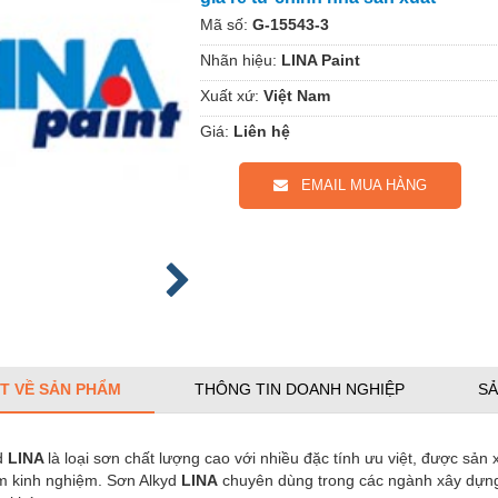
Mã số:
G-15543-3
Nhãn hiệu:
LINA Paint
Xuất xứ:
Việt Nam
Giá:
Liên hệ
EMAIL MUA HÀNG
ẾT VỀ SẢN PHẨM
THÔNG TIN DOANH NGHIỆP
SẢ
d
LINA
là loại sơn chất lượng cao với nhiều đặc tính ưu việt, được sản
m kinh nghiệm. Sơn Alkyd
LINA
chuyên dùng trong các ngành xây dựng,