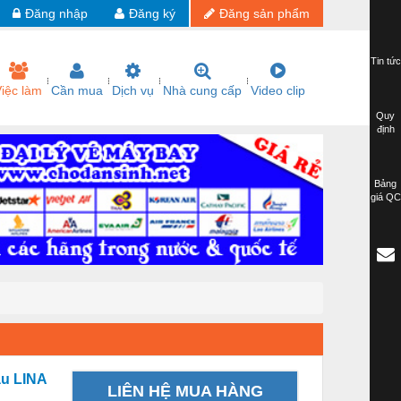
Đăng nhập
Đăng ký
Đăng sản phẩm
Tin tức
iệc làm
Cần mua
Dịch vụ
Nhà cung cấp
Video clip
Quy
định
Bảng
giá QC
àu LINA
LIÊN HỆ MUA HÀNG