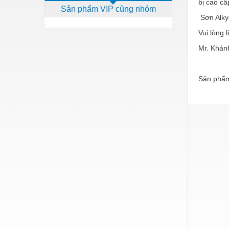
bị cao cấ
Sản phẩm VIP cùng nhóm
Dịch vụ - Thi công
Sơn Alky
Điện công nghiệp
Vui lòng l
Điện gia dụng
Mr. Khán
Điện Lạnh
Sản phẩm
Đóng tàu Thiết bị
Đúc chính xác Thiết bị
Dụng cụ cầm tay
Dụng cụ cắt gọt
Dụng cụ điện
Dụng cụ đo
Gỗ - Trang thiết bị
Hàn cắt - Thiết bị