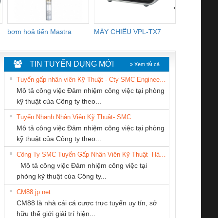
›
bơm hoả tiển Mastra
MÁY CHIẾU VPL-TX7
BOM DINH
WHITE
TIN TUYỂN DỤNG MỚI
» Xem tất cả
Tuyển gấp nhân viên Kỹ Thuật - Cty SMC Engineering
Mô tả công việc Đảm nhiệm công việc tại phòng
kỹ thuật của Công ty theo...
Tuyển Nhanh Nhân Viên Kỹ Thuật- SMC
CÔNG TY CP TỰ
Công Ty TNHH
Cty TNHH TM QC
 Le An Toàn
Bộ giám sát chuỗi
Bộ giám sát dòng
Bộ ng
Mô tả công việc Đảm nhiệm công việc tại phòng
ĐỘNG TIẾN
Thiết Bị Điện Nam
Ba Miền
enix Contact
tấm pin
điện chuỗi
ray W
kỹ thuật của Công ty theo...
HƯNG
Quốc Thịnh
6960 – PSR-
TRANSCLINIC 16I+
TRANSCLINIC 16I+
BAS 
Công Ty SMC Tuyển Gấp Nhân Viên Kỹ Thuật- Hà Nội
SCP-
1K5 L (2433950000)
(2008130000)
(28
Mô tả công việc Đảm nhiệm công việc tại
/FSP/2X1/1X2
phòng kỹ thuật của Công ty...
CM88 jp net
CÔNG TY TNHH
CÔNG TY TNHH
CÔNG TY TNHH
CM88 là nhà cái cá cược trực tuyến uy tín, sở
MEKONG MARINE
THƯƠNG MẠI
KỸ THUẬT KTECH
iám sát chuỗi
Bộ chỉnh lưu nguồn
Nẹp nhôm chống
Bộ c
hữu thế giới giải trí hiện...
SUPPLY
DỊCH VỤ KỸ
VIỆT NAM