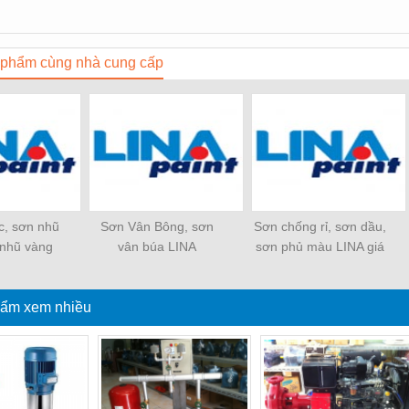
phẩm cùng nhà cung cấp
c, sơn nhũ
Sơn Vân Bông, sơn
Sơn chống rỉ, sơn dầu,
 nhũ vàng
vân búa LINA
sơn phủ màu LINA giá
Thái
rẻ từ chính nhà sản
xuất
ẩm xem nhiều