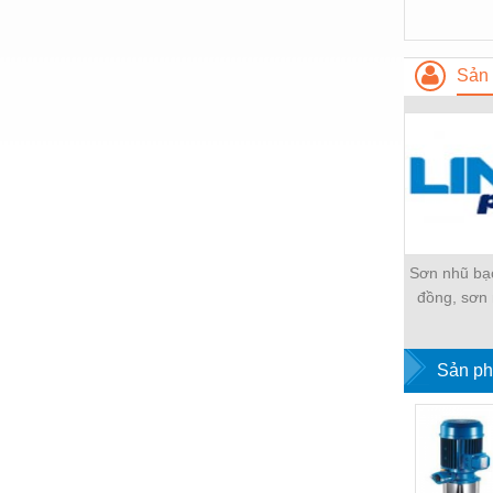
Hóa chất-Trang thiết bị
Kệ công nghiệp
Sản 
Khí nén - Thiết bị
Khuôn mẫu - Phụ tùng
Lọc công nghiệp
Máy công cụ - Phụ tùng
Mỏ - Trang thiết bị
Sơn nhũ bạ
Mô tơ - Hộp số
đồng, sơn
chùa 
Môi trường - Thiết bị
Nâng hạ - Trang thiết bị
Sản ph
Nội - Ngoại thất - văn phòng
Nồi hơi - Trang thiết bị
Nông nghiệp - Thiết bị