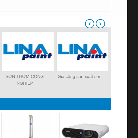
‹
›
SƠN THƠM CÔNG
Gia công sản xuất sơn
Sơn trên th
NGHIỆP