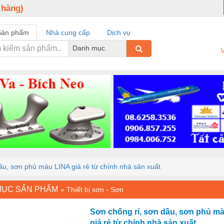
 hàng)
Sản phẩm
Nhà cung cấp
Dịch vụ
Danh mục
V
ầu, sơn phủ màu LINA giá rẻ từ chính nhà sản xuất
MỤC SẢN PHẨM
»
Thiết bị sơn - Sơn
Sơn chống rỉ, sơn dầu, sơn phủ m
giá rẻ từ chính nhà sản xuất