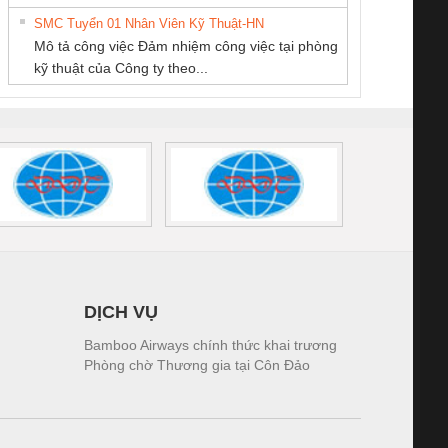
tấm pin
điện TRANSCLINIC
trơn Đà Nẵng
giám 
THUẬT ĐIỆN CƠ
SMC Tuyển 01 Nhân Viên Kỹ Thuật-HN
SCLINIC 16I+
BKE 1K5.4
Sola
GIA HƯNG PHÁT
Mô tả công việc Đảm nhiệm công việc tại phòng
 (2502520000)
(7791400879)2. Giá
TRAN
kỹ thuật của Công ty theo...
1K5.4
DỊCH VỤ
Bamboo Airways chính thức khai trương
Phòng chờ Thương gia tại Côn Đảo