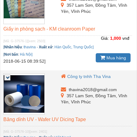
357 Lam Sơn, Đồng Tâm, Vĩnh
Yên, Vĩnh Phúc
Giấy in phòng sạch - KM cleanroom Paper
Giá:
1,000
vnđ
[Mã: G-37576-1]
[xem: 2503]
[
Nhãn hiệu
:
thavina
-
Xuất xứ
:
Hàn Quốc, Trung Quốc]
[
Nơi bán
:
Hà Nội]
Mua hàng
2018-06-15 08:39:52]
Công ty tnhh Tha Vina
thavina2018@gmail.com
357 Lam Sơn, Đồng Tâm, Vĩnh
Yên, Vĩnh Phúc
Băng dính UV - Wafer UV Dicing Tape
[Mã: G-37576-10]
[xem: 2401]