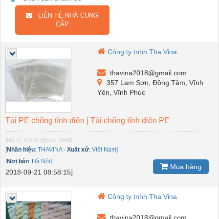
LIÊN HỆ NHÀ CUNG
CẤP
Công ty tnhh Tha Vina
thavina2018@gmail.com
357 Lam Sơn, Đồng Tâm, Vĩnh
Yên, Vĩnh Phúc
Túi PE chống tĩnh điện | Túi chống tĩnh điện PE
[Mã: G-37576-6]
[xem: 2548]
[
Nhãn hiệu
:
THAVINA
-
Xuất xứ
:
Việt Nam]
[
Nơi bán
:
Hà Nội]
Mua hàng
2018-09-21 08:58:15]
Công ty tnhh Tha Vina
thavina2018@gmail.com