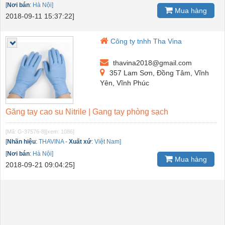
[
Nơi bán
:
Hà Nội]
Mua hàng
2018-09-11 15:37:22]
Công ty tnhh Tha Vina
thavina2018@gmail.com
357 Lam Sơn, Đồng Tâm, Vĩnh
Yên, Vĩnh Phúc
Găng tay cao su Nitrile | Gang tay phòng sạch
[Mã: G-37576-8]
[xem: 1086]
[
Nhãn hiệu
:
THAVINA
-
Xuất xứ
:
Việt Nam]
[
Nơi bán
:
Hà Nội]
Mua hàng
2018-09-21 09:04:25]