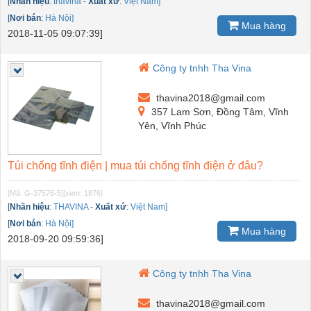
[
Nhãn hiệu
:
thavina
-
Xuất xứ
:
Việt Nam]
[
Nơi bán
:
Hà Nội]
Mua hàng
2018-11-05 09:07:39]
Công ty tnhh Tha Vina
thavina2018@gmail.com
357 Lam Sơn, Đồng Tâm, Vĩnh
Yên, Vĩnh Phúc
Túi chống tĩnh điện | mua túi chống tĩnh điện ở đâu?
[Mã: G-37576-5]
[xem: 1876]
[
Nhãn hiệu
:
THAVINA
-
Xuất xứ
:
Việt Nam]
[
Nơi bán
:
Hà Nội]
Mua hàng
2018-09-20 09:59:36]
Công ty tnhh Tha Vina
thavina2018@gmail.com