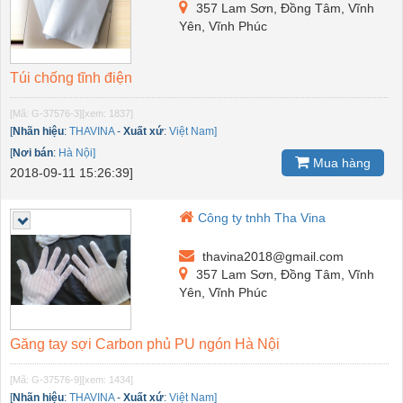
357 Lam Sơn, Đồng Tâm, Vĩnh
Yên, Vĩnh Phúc
Túi chống tĩnh điện
[Mã: G-37576-3]
[xem: 1837]
[
Nhãn hiệu
:
THAVINA
-
Xuất xứ
:
Việt Nam]
[
Nơi bán
:
Hà Nội]
Mua hàng
2018-09-11 15:26:39]
Công ty tnhh Tha Vina
thavina2018@gmail.com
357 Lam Sơn, Đồng Tâm, Vĩnh
Yên, Vĩnh Phúc
Găng tay sợi Carbon phủ PU ngón Hà Nội
[Mã: G-37576-9]
[xem: 1434]
[
Nhãn hiệu
:
THAVINA
-
Xuất xứ
:
Việt Nam]