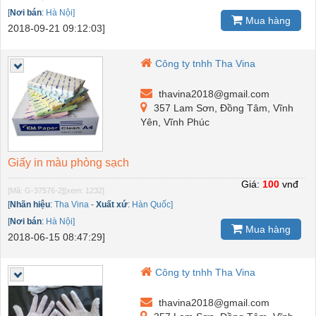
[
Nơi bán
:
Hà Nội]
Mua hàng
2018-09-21 09:12:03]
Công ty tnhh Tha Vina
thavina2018@gmail.com
357 Lam Sơn, Đồng Tâm, Vĩnh
Yên, Vĩnh Phúc
Giấy in màu phòng sạch
Giá:
100
vnđ
[Mã: G-37576-2]
[xem: 1232]
[
Nhãn hiệu
:
Tha Vina
-
Xuất xứ
:
Hàn Quốc]
[
Nơi bán
:
Hà Nội]
Mua hàng
2018-06-15 08:47:29]
Công ty tnhh Tha Vina
thavina2018@gmail.com