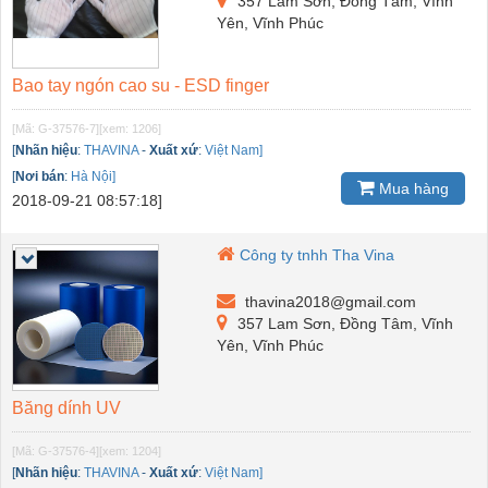
357 Lam Sơn, Đồng Tâm, Vĩnh
Yên, Vĩnh Phúc
Bao tay ngón cao su - ESD finger
[Mã: G-37576-7]
[xem: 1206]
[
Nhãn hiệu
:
THAVINA
-
Xuất xứ
:
Việt Nam]
[
Nơi bán
:
Hà Nội]
Mua hàng
2018-09-21 08:57:18]
Công ty tnhh Tha Vina
thavina2018@gmail.com
357 Lam Sơn, Đồng Tâm, Vĩnh
Yên, Vĩnh Phúc
Băng dính UV
[Mã: G-37576-4]
[xem: 1204]
[
Nhãn hiệu
:
THAVINA
-
Xuất xứ
:
Việt Nam]