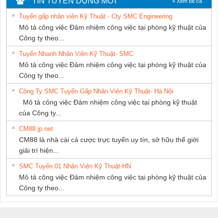
TIN TUYỂN DỤNG MỚI
» Xem tất cả
THUẬT ĐIỆN CƠ
Tuyển gấp nhân viên Kỹ Thuật - Cty SMC Engineering
GIA HƯNG
Mô tả công việc Đảm nhiệm công việc tại phòng kỹ thuật của
PHÁT
Công ty theo...
Tuyển Nhanh Nhân Viên Kỹ Thuật- SMC
Mô tả công việc Đảm nhiệm công việc tại phòng kỹ thuật của
Công ty theo...
Công Ty SMC Tuyển Gấp Nhân Viên Kỹ Thuật- Hà Nội
Mô tả công việc Đảm nhiệm công việc tại phòng kỹ thuật
của Công ty...
CM88 jp net
CM88 là nhà cái cá cược trực tuyến uy tín, sở hữu thế giới
giải trí hiện...
SMC Tuyển 01 Nhân Viên Kỹ Thuật-HN
Mô tả công việc Đảm nhiệm công việc tại phòng kỹ thuật của
Công ty theo...