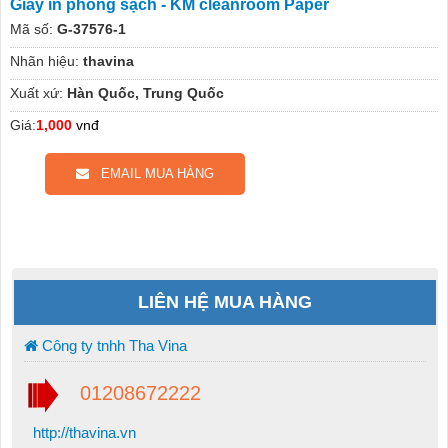
Giấy in phòng sạch - KM cleanroom Paper
Mã số:
G-37576-1
Nhãn hiệu:
thavina
Xuất xứ:
Hàn Quốc, Trung Quốc
Giá:
1,000
vnđ
EMAIL MUA HÀNG
LIÊN HỆ MUA HÀNG
Công ty tnhh Tha Vina
01208672222
http://thavina.vn