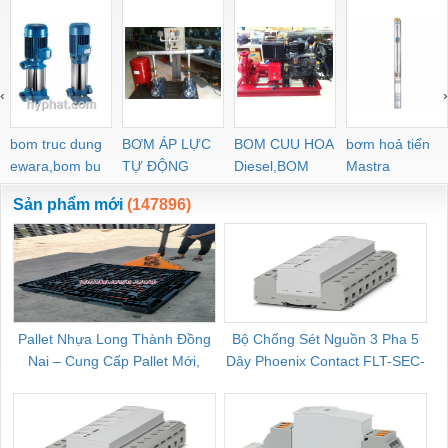
‹
›
bom truc dung
BƠM ÁP LỰC
BOM CUU HOA
bơm hoả tiển
ewara,bom bu
TỰ ĐỘNG
Diesel,BOM
Mastra
ewara
CHUA CHAY
Sản phẩm mới
(147896)
Pallet Nhựa Long Thành Đồng
Bộ Chống Sét Nguồn 3 Pha 5
Nai – Cung Cấp Pallet Mới,
Dây Phoenix Contact FLT-SEC-
C
Pallet Cũ Giá Tốt
P-T1-3S-264/50-FM - 2909589