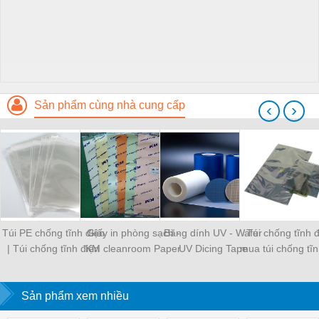
Sản phẩm cùng nhà cung cấp
‹
›
Túi PE chống tĩnh điện
Giấy in phòng sạch -
Băng dính UV - Wafer
Túi chống tĩnh đ
| Túi chống tĩnh điện
KM cleanroom Paper
UV Dicing Tape
mua túi chống tĩn
PE
ở đâu?
Sản phẩm xem nhiều