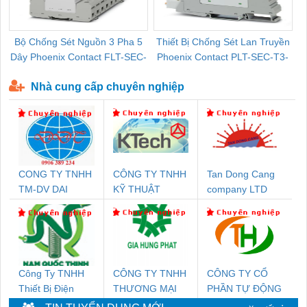
Bộ Chống Sét Nguồn 3 Pha 5
Thiết Bị Chống Sét Lan Truyền
B
Dây Phoenix Contact FLT-SEC-
Phoenix Contact PLT-SEC-T3-
P-T1-3S-440/35-FM - 2908264
230-FM-PT - 2907928
Nhà cung cấp chuyên nghiệp
CONG TY TNHH
CÔNG TY TNHH
Tan Dong Cang
TM-DV DAI
KỸ THUẬT
company LTD
DONG THANH
KTECH VIỆT
NAM
Công Ty TNHH
CÔNG TY TNHH
CÔNG TY CỔ
Thiết Bị Điện
THƯƠNG MẠI
PHẦN TỰ ĐỘNG
Nam Quốc Thịnh
DỊCH VỤ KỸ
TIẾN HƯNG