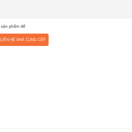
 sản phẩm để
IÊN HỆ NHÀ CUNG CẤP