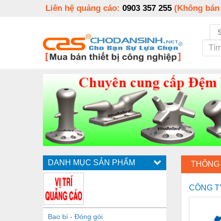
Liên hệ quảng cáo:
0903 357 255
(Không bán
DANH MỤC SẢN PHẨM
THÔNG 
CÔNG T
Bao bì - Đóng gói