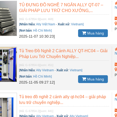
TỦ ĐỰNG ĐỒ NGHỀ 7 NGĂN ALLY QT-07 –
GIẢI PHÁP LƯU TRỮ CHO XƯỞNG,...
[Mã: G-67854-9]
[xem: 468]
[
Nhãn hiệu
:
Ally Việt Nam
-
Xuất xứ
:
Vietnam]
P
[
Nơi bán
:
Hồ Chí Minh]
Mua hàng
2025-11-07 10:30:23]
Tủ Treo Đồ Nghề 2 Cánh ALLY QT-HC04 – Giải
Pháp Lưu Trữ Chuyên Nghiệp...
[Mã: G-67854-6]
[xem: 451]
[
Nhãn hiệu
:
Ally Vietnam
-
Xuất xứ
:
Vietnam]
P
[
Nơi bán
:
Hồ Chí Minh]
Mua hàng
2025-11-05 09:27:12]
Tủ treo đồ nghề 2 cánh ally qt-hc04 – giải pháp
lưu trữ chuyên nghiệp...
[Mã: G-67854-2]
[xem: 441]
[
Nhãn hiệu
:
Ally Vietnam
-
Xuất xứ
:
Ally Vietnam]