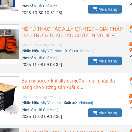
P
[
Nơi bán
:
Hồ Chí Minh]
Mua hàng
2025-10-30 10:51:25]
HỆ TỦ THAO TÁC ALLY QT-HT27 – GIẢI PHÁP
LƯU TRỮ & THAO TÁC CHUYÊN NGHIỆP...
[Mã: G-67854-10]
[xem: 393]
[
Nhãn hiệu
:
Ally Việt Nam
-
Xuất xứ
:
Vietnam]
P
[
Nơi bán
:
Hồ Chí Minh]
Mua hàng
2025-11-08 09:03:32]
Bàn nguội cơ khí ally qt-mo05 – giải pháp đa
năng cho xưởng sản xuất &...
[Mã: G-67854-4]
[xem: 392]
[
Nhãn hiệu
:
Ally Vietnam
-
Xuất xứ
:
Vietnam]
P
[
Nơi bán
:
Hồ Chí Minh]
Mua hàng
2025-11-03 09:12:36]