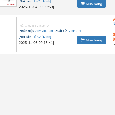
[
Nơi bán
:
Hồ Chí Minh]
Mua hàng
2025-11-04 09:00:59]
[Mã: G-67854-7]
[xem: 0]
[
Nhãn hiệu
:
Ally Vietnam
-
Xuất xứ
:
Vietnam]
[
Nơi bán
:
Hồ Chí Minh]
Mua hàng
2025-11-06 09:15:41]
P