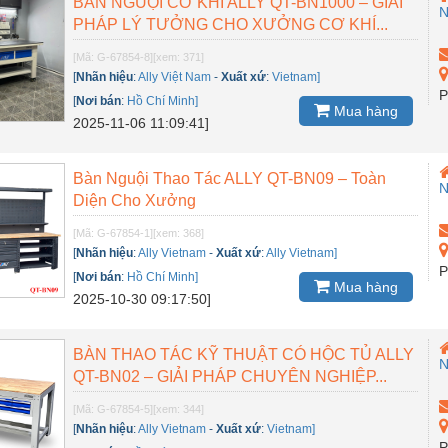
BÀN NGUỘI CƠ KHÍ ALLY QT-BN1000 – GIẢI
PHÁP LÝ TƯỞNG CHO XƯỞNG CƠ KHÍ...
[Mã: G-67854-8]
[xem: 371]
[
Nhãn hiệu
:
Ally Việt Nam
-
Xuất xứ
:
Vietnam]
P
[
Nơi bán
:
Hồ Chí Minh]
Mua hàng
2025-11-06 11:09:41]
Bàn Nguội Thao Tác ALLY QT-BN09 – Toàn
Diện Cho Xưởng
[Mã: G-67854-1]
[xem: 368]
[
Nhãn hiệu
:
Ally Vietnam
-
Xuất xứ
:
Ally Vietnam]
P
[
Nơi bán
:
Hồ Chí Minh]
Mua hàng
2025-10-30 09:17:50]
BÀN THAO TÁC KỸ THUẬT CÓ HỘC TỦ ALLY
QT-BN02 – GIẢI PHÁP CHUYÊN NGHIỆP...
[Mã: G-67854-5]
[xem: 344]
[
Nhãn hiệu
:
Ally Vietnam
-
Xuất xứ
:
Vietnam]
P