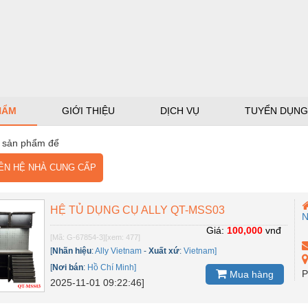
HẨM
GIỚI THIỆU
DỊCH VỤ
TUYỂN DỤNG
 sản phẩm để
N HỆ NHÀ CUNG CẤP
HỆ TỦ DỤNG CỤ ALLY QT-MSS03
Giá:
100,000
vnđ
[Mã: G-67854-3]
[xem: 477]
[
Nhãn hiệu
:
Ally Vietnam
-
Xuất xứ
:
Vietnam]
[
Nơi bán
:
Hồ Chí Minh]
P
Mua hàng
2025-11-01 09:22:46]