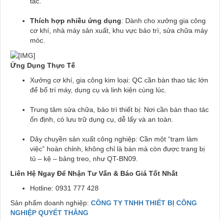
tác.
Thích hợp nhiều ứng dụng
: Dành cho xưởng gia công
cơ khí, nhà máy sản xuất, khu vực bảo trì, sửa chữa máy
móc.
Ứng Dụng Thực Tế
Xưởng cơ khí, gia công kim loại: QC cần bàn thao tác lớn
để bố trí máy, dụng cụ và linh kiện cùng lúc.
Trung tâm sửa chữa, bảo trì thiết bị: Nơi cần bàn thao tác
ổn định, có lưu trữ dụng cụ, dễ lấy và an toàn.
Dây chuyền sản xuất công nghiệp: Cần một “trạm làm
việc” hoàn chỉnh, không chỉ là bàn mà còn được trang bị
tủ – kệ – bảng treo, như QT-BN09.
Liên Hệ Ngay Để Nhận Tư Vấn & Báo Giá Tốt Nhất
Hotline: 0931 777 428
Sản phẩm doanh nghiệp:
CÔNG TY TNHH THIẾT BỊ CÔNG
NGHIỆP QUYẾT THẮNG