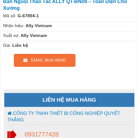
Bàn Nguội Thao Tác ALLY QT-BN09 – Toàn Diện Cho
Xưởng
Mã số:
G-67854-1
Nhãn hiệu:
Ally Vietnam
Xuất xứ:
Ally Vietnam
Giá:
Liên hệ
EMAIL MUA HÀNG
LIÊN HỆ MUA HÀNG
CÔNG TY TNHH THIẾT BỊ CÔNG NGHIỆP QUYẾT
THẮNG
0931777428