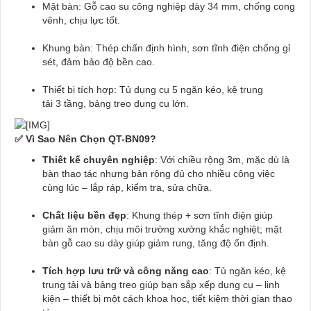
Mặt bàn: Gỗ cao su công nghiệp dày 34 mm, chống cong
vênh, chịu lực tốt.
Khung bàn: Thép chấn định hình, sơn tĩnh điện chống gỉ
sét, đảm bảo độ bền cao.
Thiết bị tích hợp: Tủ dụng cụ 5 ngăn kéo, kệ trung
tải 3 tầng, bảng treo dụng cụ lớn.
✅ Vì Sao Nên Chọn QT-BN09?
Thiết kế chuyên nghiệp
: Với chiều rộng 3m, mặc dù là
bàn thao tác nhưng bản rộng đủ cho nhiều công việc
cùng lúc – lắp ráp, kiểm tra, sửa chữa.
Chất liệu bền đẹp
: Khung thép + sơn tĩnh điện giúp
giảm ăn mòn, chịu môi trường xưởng khắc nghiệt; mặt
bàn gỗ cao su dày giúp giảm rung, tăng độ ổn định.
Tích hợp lưu trữ và công năng cao
: Tủ ngăn kéo, kệ
trung tải và bảng treo giúp bạn sắp xếp dụng cụ – linh
kiện – thiết bị một cách khoa học, tiết kiệm thời gian thao