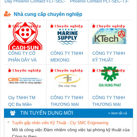
Dây Phoenix Contact FLT-SEC-
Phoenix Contact PLT-SEC-T3-
P-T1-3S-440/35-FM - 2908264
230-FM-PT - 2907928
Nhà cung cấp chuyên nghiệp
CÔNG TY CỔ
CÔNG TY TNHH
CÔNG TY TNHH
PHẦN DÂY VÀ
MEKONG
KỸ THUẬT
CÁP ĐIỆN
MARINE
KTECH VIỆT
THƯỢNG ĐÌNH
SUPPLY
NAM
Cty TNHH TM
CÔNG TY TNHH
CÔNG TY TNHH
QC Ba Miền
THƯƠNG MẠI
THƯƠNG MẠI
THIÊN ÂN VIỆT
DỊCH VỤ KỸ
TIN TUYỂN DỤNG MỚI
» Xem tất cả
NAM
THUẬT ĐIỆN CƠ
Tuyển gấp nhân viên Kỹ Thuật - Cty SMC Engineering
GIA HƯNG
Mô tả công việc Đảm nhiệm công việc tại phòng kỹ thuật của
PHÁT
Công ty theo...