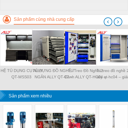
Sản phẩm cùng nhà cung cấp
‹
›
HỆ TỦ DỤNG CỤ ALLY
TỦ ĐỰNG ĐỒ NGHỀ 7
Tủ Treo Đồ Nghề 2
Tủ treo đồ nghề 
QT-MSS03
NGĂN ALLY QT-07 –
Cánh ALLY QT-HC04 –
ally qt-hc04 – giả
GIẢI PHÁP LƯU TRỮ
Giải Pháp Lưu Trữ
lưu trữ chuyên n
CHO XƯỞNG, GARA,
Chuyên Nghiệp Cho
cho nhà xưởng hi
Sản phẩm xem nhiều
NHÀ MÁY
Xưởng & Gara