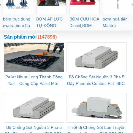
‹
›
bom truc dung
BƠM ÁP LỰC
BOM CUU HOA
bơm hoả tiển
ewara,bom bu
TỰ ĐỘNG
Diesel,BOM
Mastra
ewara
CHUA CHAY
Sản phẩm mới
(147896)
Pallet Nhựa Long Thành Đồng
Bộ Chống Sét Nguồn 3 Pha 5
Nai – Cung Cấp Pallet Mới,
Dây Phoenix Contact FLT-SEC-
C
Pallet Cũ Giá Tốt
P-T1-3S-264/50-FM - 2909589
Bộ Chống Sét Nguồn 3 Pha 5
Thiết Bị Chống Sét Lan Truyền
B