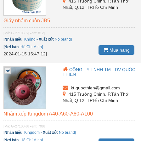
415 Trường Chinh, P.Tân Thới
Nhất, Q.12, TP.Hồ Chí Minh
Giấy nhám cuộn JB5
[Mã: G-27103-5]
[xem: 812]
[
Nhãn hiệu
:
Không
-
Xuất xứ
:
No brand]
[
Nơi bán
:
Hồ Chí Minh]
Mua hàng
2024-01-15 16:47:12]
CÔNG TY TNHH TM - DV QUỐC
THIÊN
kt.quocthien@gmail.com
415 Trường Chinh, P.Tân Thới
Nhất, Q.12, TP.Hồ Chí Minh
Nhám xếp Kingdom A40-A60-A80-A100
[Mã: G-27103-8]
[xem: 708]
[
Nhãn hiệu
:
Kingdom
-
Xuất xứ
:
No brand]
[
Nơi bán
:
Hồ Chí Minh]