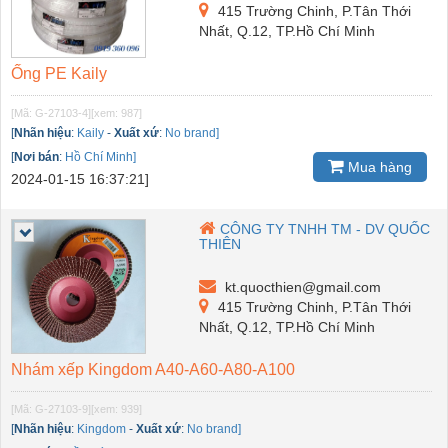
415 Trường Chinh, P.Tân Thới
Nhất, Q.12, TP.Hồ Chí Minh
Ống PE Kaily
[Mã: G-27103-4]
[xem: 987]
[
Nhãn hiệu
:
Kaily
-
Xuất xứ
:
No brand]
[
Nơi bán
:
Hồ Chí Minh]
Mua hàng
2024-01-15 16:37:21]
CÔNG TY TNHH TM - DV QUỐC
THIÊN
kt.quocthien@gmail.com
415 Trường Chinh, P.Tân Thới
Nhất, Q.12, TP.Hồ Chí Minh
Nhám xếp Kingdom A40-A60-A80-A100
[Mã: G-27103-9]
[xem: 939]
[
Nhãn hiệu
:
Kingdom
-
Xuất xứ
:
No brand]