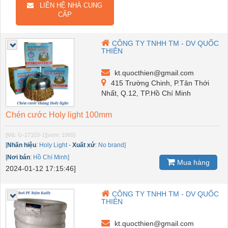
LIÊN HỆ NHÀ CUNG
CẤP
CÔNG TY TNHH TM - DV QUỐC
THIÊN
kt.quocthien@gmail.com
415 Trường Chinh, P.Tân Thới
Nhất, Q.12, TP.Hồ Chí Minh
Chén cước Holy light 100mm
[Mã: G-27103-1]
[xem: 1065]
[
Nhãn hiệu
:
Holy Light
-
Xuất xứ
:
No brand]
[
Nơi bán
:
Hồ Chí Minh]
Mua hàng
2024-01-12 17:15:46]
CÔNG TY TNHH TM - DV QUỐC
THIÊN
kt.quocthien@gmail.com