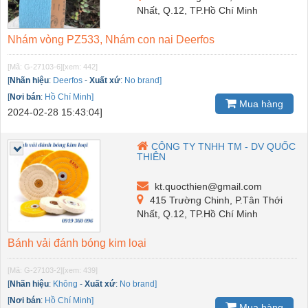
Nhất, Q.12, TP.Hồ Chí Minh
Nhám vòng PZ533, Nhám con nai Deerfos
[Mã: G-27103-6]
[xem: 442]
[
Nhãn hiệu
:
Deerfos
-
Xuất xứ
:
No brand]
[
Nơi bán
:
Hồ Chí Minh]
Mua hàng
2024-02-28 15:43:04]
CÔNG TY TNHH TM - DV QUỐC
THIÊN
kt.quocthien@gmail.com
415 Trường Chinh, P.Tân Thới
Nhất, Q.12, TP.Hồ Chí Minh
Bánh vải đánh bóng kim loại
[Mã: G-27103-2]
[xem: 439]
[
Nhãn hiệu
:
Không
-
Xuất xứ
:
No brand]
[
Nơi bán
:
Hồ Chí Minh]
Mua hàng