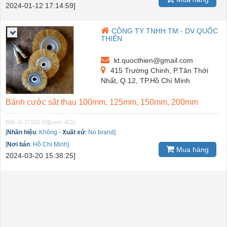
2024-01-12 17:14:59]
CÔNG TY TNHH TM - DV QUỐC
THIÊN
kt.quocthien@gmail.com
415 Trường Chinh, P.Tân Thới
Nhất, Q.12, TP.Hồ Chí Minh
Bánh cước sắt thau 100mm, 125mm, 150mm, 200mm
[Mã: G-27103-10]
[xem: 421]
[
Nhãn hiệu
:
Không
-
Xuất xứ
:
No brand]
[
Nơi bán
:
Hồ Chí Minh]
Mua hàng
2024-03-20 15:38:25]