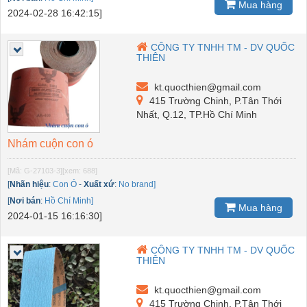
Mua hàng
2024-02-28 16:42:15]
CÔNG TY TNHH TM - DV QUỐC
THIÊN
kt.quocthien@gmail.com
415 Trường Chinh, P.Tân Thới
Nhất, Q.12, TP.Hồ Chí Minh
Nhám cuộn con ó
[Mã: G-27103-3]
[xem: 688]
[
Nhãn hiệu
:
Con Ó
-
Xuất xứ
:
No brand]
[
Nơi bán
:
Hồ Chí Minh]
Mua hàng
2024-01-15 16:16:30]
CÔNG TY TNHH TM - DV QUỐC
THIÊN
kt.quocthien@gmail.com
415 Trường Chinh, P.Tân Thới