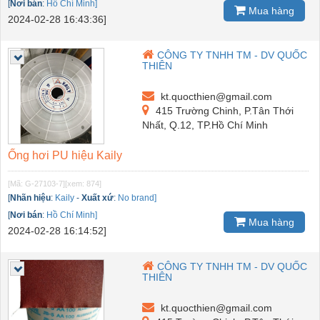
[
Nơi bán
:
Hồ Chí Minh]
Mua hàng
2024-02-28 16:43:36]
CÔNG TY TNHH TM - DV QUỐC
THIÊN
kt.quocthien@gmail.com
415 Trường Chinh, P.Tân Thới
Nhất, Q.12, TP.Hồ Chí Minh
Ống hơi PU hiệu Kaily
[Mã: G-27103-7]
[xem: 874]
[
Nhãn hiệu
:
Kaily
-
Xuất xứ
:
No brand]
[
Nơi bán
:
Hồ Chí Minh]
Mua hàng
2024-02-28 16:14:52]
CÔNG TY TNHH TM - DV QUỐC
THIÊN
kt.quocthien@gmail.com