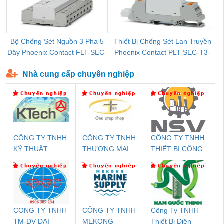
Bộ Chống Sét Nguồn 3 Pha 5
Thiết Bị Chống Sét Lan Truyền
B
Dây Phoenix Contact FLT-SEC-
Phoenix Contact PLT-SEC-T3-
P-T1-3S-440/35-FM - 2908264
230-FM-PT - 2907928
Nhà cung cấp chuyên nghiệp
CÔNG TY TNHH
CÔNG TY TNHH
CÔNG TY TNHH
KỸ THUẬT
THƯƠNG MẠI
THIẾT BỊ CÔNG
KTECH VIỆT
THIÊN ÂN VIỆT
NGHIỆP NIHON
NAM
NAM
SETSUBI VIỆT
NAM
CONG TY TNHH
CÔNG TY TNHH
Công Ty TNHH
TM-DV DAI
MEKONG
Thiết Bị Điện