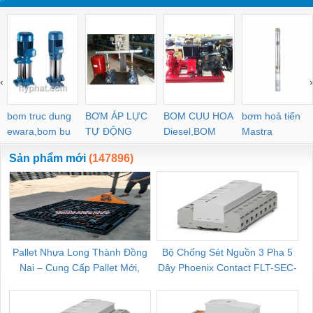
‹
›
bom truc dung
BƠM ÁP LỰC
BOM CUU HOA
bơm hoả tiển
ewara,bom bu
TỰ ĐỘNG
Diesel,BOM
Mastra
ewara
CHUA CHAY
Sản phẩm mới
(147896)
Pallet Nhựa Long Thành Đồng
Bộ Chống Sét Nguồn 3 Pha 5
Nai – Cung Cấp Pallet Mới,
Dây Phoenix Contact FLT-SEC-
C
Pallet Cũ Giá Tốt
P-T1-3S-264/50-FM - 2909589