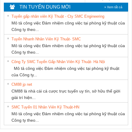
DONG THANH
MARINE
Nam Quốc Thịnh
TIN TUYỂN DỤNG MỚI
» Xem tất cả
SUPPLY
Tuyển gấp nhân viên Kỹ Thuật - Cty SMC Engineering
Mô tả công việc Đảm nhiệm công việc tại phòng kỹ thuật của
Công ty theo...
Tuyển Nhanh Nhân Viên Kỹ Thuật- SMC
Mô tả công việc Đảm nhiệm công việc tại phòng kỹ thuật của
Công ty theo...
Công Ty SMC Tuyển Gấp Nhân Viên Kỹ Thuật- Hà Nội
Mô tả công việc Đảm nhiệm công việc tại phòng kỹ thuật
của Công ty...
CM88 jp net
CM88 là nhà cái cá cược trực tuyến uy tín, sở hữu thế giới
giải trí hiện...
SMC Tuyển 01 Nhân Viên Kỹ Thuật-HN
Mô tả công việc Đảm nhiệm công việc tại phòng kỹ thuật của
Công ty theo...