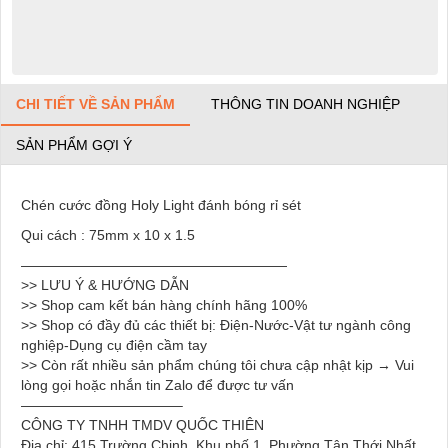
CHI TIẾT VỀ SẢN PHẨM
THÔNG TIN DOANH NGHIỆP
SẢN PHẨM GỢI Ý
Chén cước đồng Holy Light đánh bóng rỉ sét
Qui cách : 75mm x 10 x 1.5
———————————————————
>> LƯU Ý & HƯỚNG DẪN
>> Shop cam kết bán hàng chính hãng 100%
>> Shop có đầy đủ các thiết bị: Điện-Nước-Vật tư ngành công
nghiệp-Dụng cụ điện cầm tay
>> Còn rất nhiều sản phẩm chúng tôi chưa cập nhật kịp → Vui
lòng gọi hoặc nhắn tin Zalo để được tư vấn
———————————–
CÔNG TY TNHH TMDV QUỐC THIÊN
Địa chỉ: 415 Trường Chinh, Khu phố 1, Phường Tân Thới Nhất,