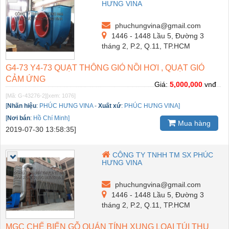
HƯNG VINA
phuchungvina@gmail.com
1446 - 1448 Lầu 5, Đường 3
tháng 2, P.2, Q.11, TP.HCM
G4-73 Y4-73 QUẠT THÔNG GIÓ NỒI HƠI , QUẠT GIÓ
CẢM ỨNG
Giá:
5,000,000
vnđ
[Mã: G-43276-2]
[xem: 1076]
[
Nhãn hiệu
:
PHÚC HƯNG VINA
-
Xuất xứ
:
PHÚC HƯNG VINA]
[
Nơi bán
:
Hồ Chí Minh]
Mua hàng
2019-07-30 13:58:35]
CÔNG TY TNHH TM SX PHÚC
HƯNG VINA
phuchungvina@gmail.com
1446 - 1448 Lầu 5, Đường 3
tháng 2, P.2, Q.11, TP.HCM
MGC CHẾ BIẾN GỖ QUÁN TÍNH XUNG LOẠI TÚI THU