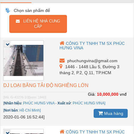
Chọn sản phẩm để
LIÊN HỆ NHÀ CUNG
CẤP
CÔNG TY TNHH TM SX PHÚC
HƯNG VINA
phuchungvina@gmail.com
1446 - 1448 Lầu 5, Đường 3
tháng 2, P.2, Q.11, TP.HCM
DJ LOẠI BĂNG TẢI ĐỘ NGHIÊNG LỚN
Giá:
10,000,000
vnđ
[Mã: G-43276-10]
[xem: 1840]
[
Nhãn hiệu
:
PHÚC HƯNG VINA
-
Xuất xứ
:
PHÚC HƯNG VINA]
[
Nơi bán
:
Hồ Chí Minh]
Mua hàng
2020-01-06 16:52:44]
CÔNG TY TNHH TM SX PHÚC