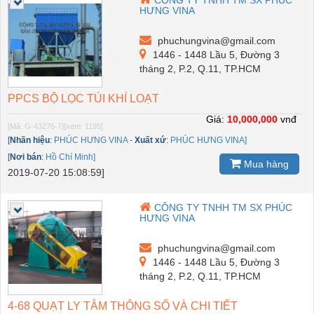
HƯNG VINA
phuchungvina@gmail.com
1446 - 1448 Lầu 5, Đường 3
tháng 2, P.2, Q.11, TP.HCM
PPCS BỘ LỌC TÚI KHÍ LOẠT
Giá:
10,000,000
vnđ
[Mã: G-43276-7]
[xem: 1195]
[
Nhãn hiệu
:
PHÚC HƯNG VINA
-
Xuất xứ
:
PHÚC HƯNG VINA]
[
Nơi bán
:
Hồ Chí Minh]
Mua hàng
2019-07-20 15:08:59]
CÔNG TY TNHH TM SX PHÚC
HƯNG VINA
phuchungvina@gmail.com
1446 - 1448 Lầu 5, Đường 3
tháng 2, P.2, Q.11, TP.HCM
4-68 QUẠT LY TÂM THÔNG SỐ VÀ CHI TIẾT