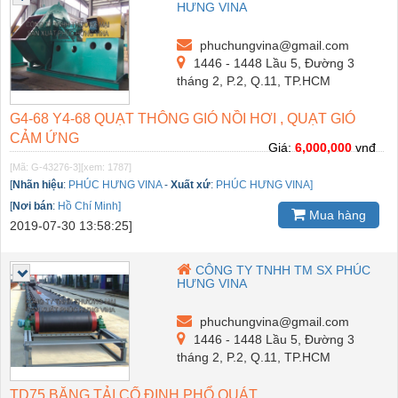
HƯNG VINA
phuchungvina@gmail.com
1446 - 1448 Lầu 5, Đường 3
tháng 2, P.2, Q.11, TP.HCM
G4-68 Y4-68 QUẠT THÔNG GIÓ NỒI HƠI , QUẠT GIÓ
CẢM ỨNG
Giá:
6,000,000
vnđ
[Mã: G-43276-3]
[xem: 1787]
[
Nhãn hiệu
:
PHÚC HƯNG VINA
-
Xuất xứ
:
PHÚC HƯNG VINA]
[
Nơi bán
:
Hồ Chí Minh]
Mua hàng
2019-07-30 13:58:25]
CÔNG TY TNHH TM SX PHÚC
HƯNG VINA
phuchungvina@gmail.com
1446 - 1448 Lầu 5, Đường 3
tháng 2, P.2, Q.11, TP.HCM
TD75 BĂNG TẢI CỐ ĐỊNH PHỔ QUÁT