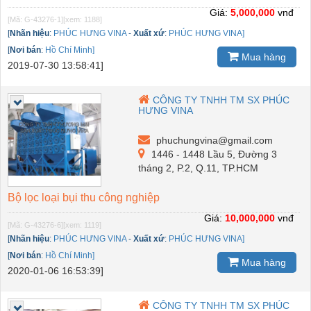
Giá:
5,000,000
vnđ
[Mã: G-43276-1]
[xem: 1188]
[
Nhãn hiệu
:
PHÚC HƯNG VINA
-
Xuất xứ
:
PHÚC HƯNG VINA]
[
Nơi bán
:
Hồ Chí Minh]
Mua hàng
2019-07-30 13:58:41]
CÔNG TY TNHH TM SX PHÚC
HƯNG VINA
phuchungvina@gmail.com
1446 - 1448 Lầu 5, Đường 3
tháng 2, P.2, Q.11, TP.HCM
Bộ lọc loại bụi thu công nghiệp
Giá:
10,000,000
vnđ
[Mã: G-43276-6]
[xem: 1119]
[
Nhãn hiệu
:
PHÚC HƯNG VINA
-
Xuất xứ
:
PHÚC HƯNG VINA]
[
Nơi bán
:
Hồ Chí Minh]
Mua hàng
2020-01-06 16:53:39]
CÔNG TY TNHH TM SX PHÚC