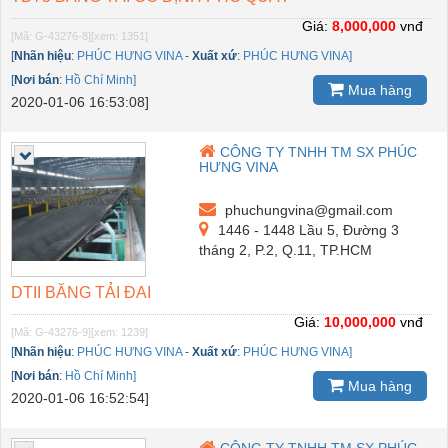
Giá:
8,000,000
vnđ
[Mã: G-43276-8]
[xem: 1351]
[
Nhãn hiệu
:
PHÚC HƯNG VINA
-
Xuất xứ
:
PHÚC HƯNG VINA]
[
Nơi bán
:
Hồ Chí Minh]
Mua hàng
2020-01-06 16:53:08]
CÔNG TY TNHH TM SX PHÚC
HƯNG VINA
phuchungvina@gmail.com
1446 - 1448 Lầu 5, Đường 3
tháng 2, P.2, Q.11, TP.HCM
DTII BĂNG TẢI ĐAI
Giá:
10,000,000
vnđ
[Mã: G-43276-9]
[xem: 1239]
[
Nhãn hiệu
:
PHÚC HƯNG VINA
-
Xuất xứ
:
PHÚC HƯNG VINA]
[
Nơi bán
:
Hồ Chí Minh]
Mua hàng
2020-01-06 16:52:54]
CÔNG TY TNHH TM SX PHÚC