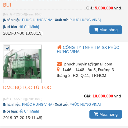
BỤI
Giá:
5,000,000
vnđ
[Mã: G-43276-4]
[xem: 1045]
[
Nhãn hiệu
:
PHÚC HƯNG VINA
-
Xuất xứ
:
PHÚC HƯNG VINA]
[
Nơi bán
:
Hồ Chí Minh]
Mua hàng
2019-07-30 13:58:19]
CÔNG TY TNHH TM SX PHÚC
HƯNG VINA
phuchungvina@gmail.com
1446 - 1448 Lầu 5, Đường 3
tháng 2, P.2, Q.11, TP.HCM
DMC BỘ LỌC TÚI LỌC
Giá:
10,000,000
vnđ
[Mã: G-43276-5]
[xem: 1040]
[
Nhãn hiệu
:
PHÚC HƯNG VINA
-
Xuất xứ
:
PHÚC HƯNG VINA]
[
Nơi bán
:
Hồ Chí Minh]
Mua hàng
2019-07-20 15:11:48]