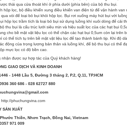
ược thải qua cửa thoát khí ở phía dưới (phía bên) của bộ thu bụi.
nh hộp lọc, bộ điều khiển xung điều khiển van điện từ để vận hành van
qua vòi để loại bỏ bụi khỏi hộp lọc. Bụi rơi xuống máy hút bụi với luồn
ụi hộp lọc trầm tích là loại bỏ bụi sử dụng luồng khí xuôi dòng để cải th
bộ thu bụi là cấu trúc lưới siêu mịn và hiệu suất lọc của các hạt bụi 0
ng cho bề mặt vật liệu lọc có thể chặn các hạt bụi 0,5um còn lại trên b
chỉ có thể tích tụ trên bề mặt vật liệu lọc để tạo thành bánh tip. Khi độ d
tác động của trọng lượng bản thân và luồng khí, để bộ thu bụi có thể đ
hộp mực lọc có độ bền cao.
 nhận được sự hợp tác của Quý khách hàng!
NG GIAO DỊCH VÀ KINH DOANH
1446 - 1448 Lầu 5, Đường 3 tháng 2, P.2, Q.11, TP.HCM
0936 360 686 - 028 62727 880
huchungvina@gmail.com
:
http://phuchungvina.com
Y SẢN XUẤT
Phước Thiền, Nhơn Trạch, Đồng Nai, Vietnam
0357 971 009