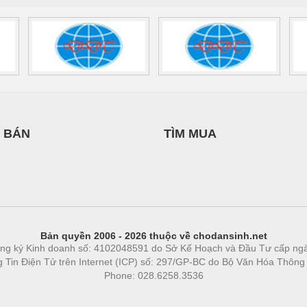
 BÁN
TÌM MUA
Bản quyền 2006 - 2026 thuộc về chodansinh.net
ng ký Kinh doanh số: 4102048591 do Sở Kế Hoạch và Đầu Tư cấp ng
ng Tin Điện Tử trên Internet (ICP) số: 297/GP-BC do Bộ Văn Hóa Thông
Phone: 028.6258.3536
Phòng trọ
|
https://bdsgroup.vn
https://kqxs123.com