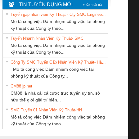
TIN TUYỂN DỤNG MỚI
» Xem tất cả
Tuyển gấp nhân viên Kỹ Thuật - Cty SMC Engineering
Mô tả công việc Đảm nhiệm công việc tại phòng
kỹ thuật của Công ty theo...
Tuyển Nhanh Nhân Viên Kỹ Thuật- SMC
CONG TY TNHH
CÔNG TY TNHH
CÔNG TY TNHH
 Le An Toàn
Bộ giám sát chuỗi
Bộ giám sát dòng
Bộ ng
Mô tả công việc Đảm nhiệm công việc tại phòng
TM-DV DAI DONG
KỸ THUẬT KTECH
THƯƠNG MẠI
enix Contact
tấm pin
điện chuỗi
ray W
kỹ thuật của Công ty theo...
THANH
VIỆT NAM
DỊCH VỤ KỸ
6960 – PSR-
TRANSCLINIC 16I+
TRANSCLINIC 16I+
BAS 
Công Ty SMC Tuyển Gấp Nhân Viên Kỹ Thuật- Hà Nội
THUẬT ĐIỆN CƠ
SCP-
1K5 L (2433950000)
(2008130000)
(28
Mô tả công việc Đảm nhiệm công việc tại
GIA HƯNG PHÁT
/FSP/2X1/1X2
phòng kỹ thuật của Công ty...
CM88 jp net
CÔNG TY TNHH
CÔNG TY TNHH
Tan Dong Cang
CM88 là nhà cái cá cược trực tuyến uy tín, sở
KINH DOANH
THIẾT BỊ CÔNG
company LTD
iám sát chuỗi
Bộ chỉnh lưu nguồn
Nẹp nhôm chống
Bộ c
hữu thế giới giải trí hiện...
DỊCH VỤ XNK
NGHIỆP NIHON
tấm pin
điện TRANSCLINIC
trơn Đà Nẵng
giám 
PHƯƠNG NAM
SETSUBI VIỆT
SMC Tuyển 01 Nhân Viên Kỹ Thuật-HN
SCLINIC 16I+
BKE 1K5.4
Sola
NAM
Mô tả công việc Đảm nhiệm công việc tại phòng
 (2502520000)
(7791400879)2. Giá
TRAN
kỹ thuật của Công ty theo...
1K5.4