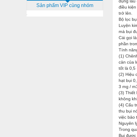
dụng lâu 
Sản phẩm VIP cùng nhóm
Dịch vụ - Thi công
điều kiện
trở lên.
Điện công nghiệp
Bộ lọc bụi
Luyện kim
Điện gia dụng
mà bụi đ
Cái gọi l
Điện Lạnh
phần tron
Tính năng
Đóng tàu Thiết bị
(1) Chênh
Đúc chính xác Thiết bị
cản của l
tốt là 0,5
Dụng cụ cầm tay
(2) Hiệu 
hạt bụi 0
Dụng cụ cắt gọt
3 mg / m
(3) Thiết
Dụng cụ điện
không khí
(4) Cấu t
Dụng cụ đo
thu bụi n
Gỗ - Trang thiết bị
việc bảo t
Nguyên lý
Hàn cắt - Thiết bị
Trong quá
Bụi được 