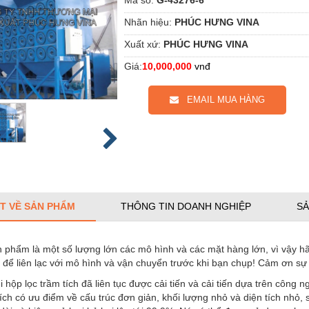
Nhãn hiệu:
PHÚC HƯNG VINA
Xuất xứ:
PHÚC HƯNG VINA
Giá:
10,000,000
vnđ
EMAIL MUA HÀNG
ẾT VỀ SẢN PHẨM
THÔNG TIN DOANH NGHIỆP
SẢ
n phẩm là một số lượng lớn các mô hình và các mặt hàng lớn, vì vậy h
để liên lạc với mô hình và vận chuyển trước khi bạn chụp! Cảm ơn sự 
i hộp lọc trầm tích đã liên tục được cải tiến và cải tiến dựa trên công
 ích có ưu điểm về cấu trúc đơn giản, khối lượng nhỏ và diện tích nhỏ, s