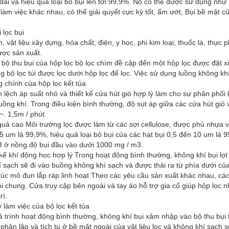
dài và hiệu quả loại bỏ bụi lên tới 99,9%. Nó có thể được sử dụng như
 làm việc khác nhau, có thể giải quyết cực kỳ tốt, ẩm ướt, Bụi bề mặt củ
 lọc bụi
, vật liệu xây dựng, hóa chất, điện, y học, phi kim loại, thuốc lá, thực
ược sản xuất.
à bộ thu bụi của hộp lọc bộ lọc chìm đề cập đến một hộp lọc được đặt 
g bộ lọc túi được lọc dưới hộp lọc để lọc. Việc sử dụng luồng không khí 
 chính của hộp lọc kết tủa
 lệch áp suất nhỏ và thiết kế cửa hút gió hợp lý làm cho sự phân phố
uồng khí. Trong điều kiện bình thường, độ sụt áp giữa các cửa hút gió 
 ~. 1,5m / phút.
quả cao Môi trường lọc được làm từ các sợi cellulose, được phủ nhựa và
,5 um là 99,9%, hiệu quả loại bỏ bụi của các hạt bụi 0,5 đến 10 um là 
3 ở nồng độ bụi đầu vào dưới 1000 mg / m3.
 kế khí động học hợp lý Trong hoạt động bình thường, không khí bụi lọt 
 sạch sẽ đi vào buồng không khí sạch và được thải ra từ phía dưới của
rúc mô đun lắp ráp linh hoạt Theo các yêu cầu sản xuất khác nhau, cá
ói chung. Cửa truy cập bên ngoài và tay áo hỗ trợ gia cố giúp hộp lọ
rì.
 làm việc của bộ lọc kết tủa
 trình hoạt động bình thường, không khí bụi xâm nhập vào bộ thu bụi t
phân lập và tích tụ ở bề mặt ngoài của vật liệu lọc và không khí sạch 