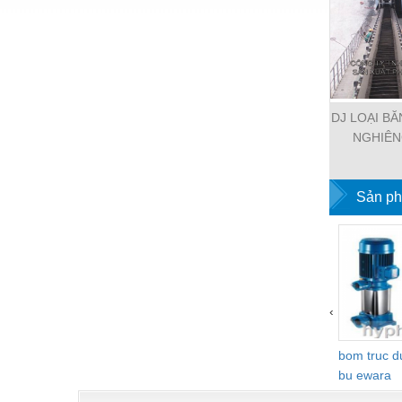
Thiết bị làm sạch
Thiết bị sơn - Sơn
Thiết bị nhà bếp
Thiết bị nhiệt
DJ LOẠI BĂ
Thiêt bị PCCC
NGHIÊN
Thiết bị truyền động
Sản ph
Thiết bị văn phòng
Thiết bị viễn thông
Thủy lực-Thiết bị
Thủy sản - Trang thiết bị
‹
Tự động hoá
bom truc 
Van - Co các loại
bu ewara
Vật liệu mài mòn