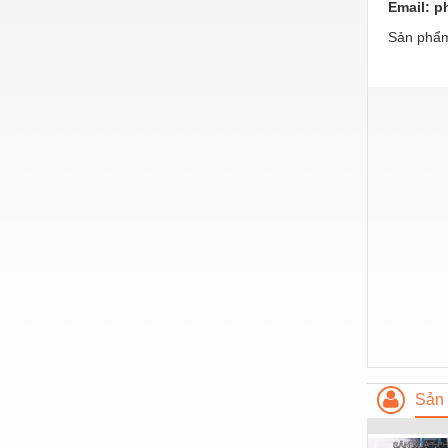
Email:
p
Nước-Vật tư thiết bị
Sản phẩm
Phốt cơ khí
Sắt, thép, inox các loại
Thí nghiệm-Trang thiết bị
Thiết bị chiếu sáng
Thiết bị chống sét
Thiết bị an ninh
Thiết bị công nghiệp
Thiết bị công trình
Thiết bị điện
Thiết bị giáo dục
Sản 
Thiết bị khác