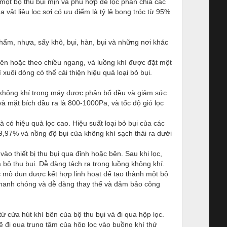
 một bộ thu bụi mịn và phù hợp để lọc phân chia các
a vật liệu lọc sợi có ưu điểm là tỷ lệ bong tróc từ 95%
 phẩm, nhựa, sấy khô, bụi, hàn, bụi và những nơi khác
xiên hoặc theo chiều ngang, và luồng khí được đặt một
xuôi dòng có thể cải thiện hiệu quả loại bỏ bụi.
i không khí trong máy được phân bổ đều và giảm sức
và mặt bích đầu ra là 800-1000Pa, và tốc độ gió lọc
 có hiệu quả lọc cao. Hiệu suất loại bỏ bụi của các
99,97% và nồng độ bụi của không khí sạch thải ra dưới
vào thiết bị thu bụi qua đỉnh hoặc bên. Sau khi lọc,
 bộ thu bụi. Dễ dàng tách ra trong luồng không khí.
c mô đun được kết hợp linh hoạt để tạo thành một bộ
c nhanh chóng và dễ dàng thay thế và đảm bảo công
ừ cửa hút khí bên của bộ thu bụi và đi qua hộp lọc.
sẽ đi qua trung tâm của hộp lọc vào buồng khí thứ