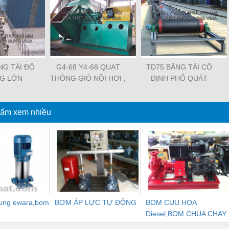
NG TẢI ĐỘ
G4-68 Y4-68 QUẠT
TD75 BĂNG TẢI CỐ
G LỚN
THÔNG GIÓ NỒI HƠI ,
ĐỊNH PHỔ QUÁT
QUẠT GIÓ CẢM ỨNG
ẩm xem nhiều
dung ewara,bom
BƠM ÁP LỰC TỰ ĐỘNG
BOM CUU HOA
Diesel,BOM CHUA CHAY