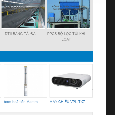
DTII BĂNG TẢI ĐAI
PPCS BỘ LỌC TÚI KHÍ
4-68 QUẠT
LOẠT
THÔNG SỐ
TIẾ
›
bơm hoả tiển Mastra
MÁY CHIẾU VPL-TX7
BOM DINH
WHITE