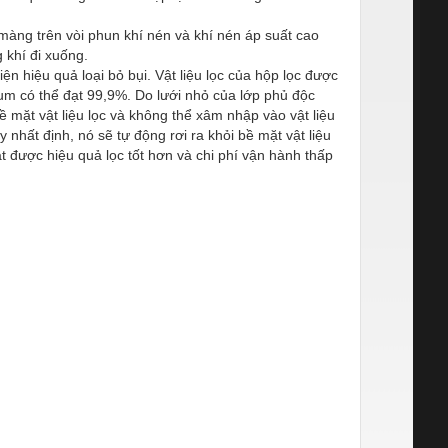
 màng trên vòi phun khí nén và khí nén áp suất cao
g khí đi xuống.
iện hiệu quả loại bỏ bụi. Vật liệu lọc của hộp lọc được
,5um có thể đạt 99,9%. Do lưới nhỏ của lớp phủ độc
ề mặt vật liệu lọc và không thể xâm nhập vào vật liệu
ày nhất định, nó sẽ tự động rơi ra khỏi bề mặt vật liệu
ạt được hiệu quả lọc tốt hơn và chi phí vận hành thấp