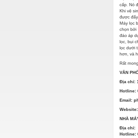
Hóa chất-Trang thiết bị
cấp. Nó đ
Khi vệ si
Kệ công nghiệp
được đẩy 
Máy lọc b
Khí nén - Thiết bị
chọn bởi 
Khuôn mẫu - Phụ tùng
đáo áp dụ
lọc, bụi 
Lọc công nghiệp
lọc dưới 
hơn, và 
Máy công cụ - Phụ tùng
Rất mong
Mỏ - Trang thiết bị
VĂN PHÒ
Mô tơ - Hộp số
Địa chỉ:
Môi trường - Thiết bị
Hotline:
Email:
p
Nâng hạ - Trang thiết bị
Website
Nội - Ngoại thất - văn phòng
NHÀ MÁ
Nồi hơi - Trang thiết bị
Địa chỉ:
Hotline:
Nông nghiệp - Thiết bị