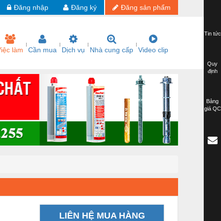
Đăng nhập
Đăng ký
Đăng sản phẩm
Tin tức
iệc làm
Cần mua
Dịch vụ
Nhà cung cấp
Video clip
Quy
định
Bảng
giá QC
LIÊN HỆ MUA HÀNG