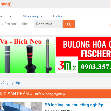
 hàng)
Sản phẩm
Nhà cung cấp
Dịch vụ
Danh mục
V
u công nghiệp
MỤC SẢN PHẨM
»
Thiết bị công nghiệp
Bộ lọc loại bụi thu công nghiệp
Mã số:
G-43276-6