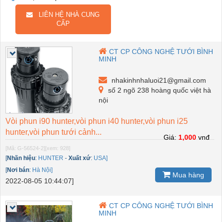
LIÊN HỆ NHÀ CUNG
CẤP
CT CP CÔNG NGHỆ TƯỚI BÌNH
MINH
nhakinhnhaluoi21@gmail.com
số 2 ngõ 238 hoàng quốc việt hà
nội
Vòi phun i90 hunter,vòi phun i40 hunter,vòi phun i25
hunter,vòi phun tưới cảnh...
Giá:
1,000
vnđ
[Mã: G-56524-2]
[xem: 928]
[
Nhãn hiệu
:
HUNTER
-
Xuất xứ
:
USA]
[
Nơi bán
:
Hà Nội]
Mua hàng
2022-08-05 10:44:07]
CT CP CÔNG NGHỆ TƯỚI BÌNH
MINH