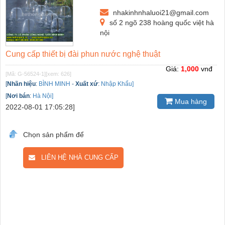
nhakinhnhaluoi21@gmail.com
số 2 ngõ 238 hoàng quốc việt hà
nội
Cung cấp thiết bị đài phun nước nghệ thuật
Giá:
1,000
vnđ
[Mã: G-56524-1]
[xem: 626]
[
Nhãn hiệu
:
BÌNH MINH
-
Xuất xứ
:
Nhập Khẩu]
[
Nơi bán
:
Hà Nội]
Mua hàng
2022-08-01 17:05:28]
Chọn sản phẩm để
LIÊN HỆ NHÀ CUNG CẤP