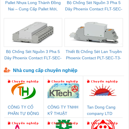
Pallet Nhựa Long Thành Đồng
Bộ Chống Sét Nguồn 3 Pha 5
Nai – Cung Cấp Pallet Mới,
Dây Phoenix Contact FLT-SEC-
C
Pallet Cũ Giá Tốt
P-T1-3S-264/50-FM - 2909589
Bộ Chống Sét Nguồn 3 Pha 5
Thiết Bị Chống Sét Lan Truyền
B
Dây Phoenix Contact FLT-SEC-
Phoenix Contact PLT-SEC-T3-
P-T1-3S-440/35-FM - 2908264
230-FM-PT - 2907928
Nhà cung cấp chuyên nghiệp
CÔNG TY CỔ
CÔNG TY TNHH
Tan Dong Cang
PHẦN TỰ ĐỘNG
KỸ THUẬT
company LTD
TIẾN HƯNG
KTECH VIỆT
NAM