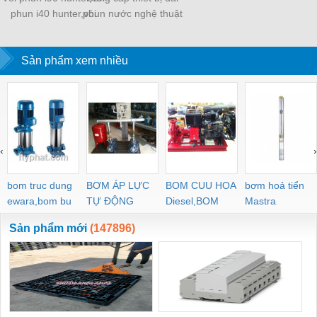
phun i40 hunter,vòi
phun nước nghệ thuật
phun i25 hunter,vòi
phun tưới cảnh quan
Sản phẩm xem nhiều
‹
›
bom truc dung
BƠM ÁP LỰC
BOM CUU HOA
bơm hoả tiển
ewara,bom bu
TỰ ĐỘNG
Diesel,BOM
Mastra
ewara
CHUA CHAY
Sản phẩm mới
(147896)