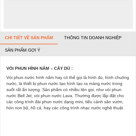
CHI TIẾT VỀ SẢN PHẨM
THÔNG TIN DOANH NGHIỆP
SẢN PHẨM GỢI Ý
VÒI PHUN HÌNH NẤM – CÂY DÙ :
Vòi phun nước hình nấm hay có thể gọi là hình dù, hình chuông
nước, là thiết bị phun nước tạo hình tạo ra màng nước trong
suốt rất ấn tượng. Sản phẩm có nhiều tên gọi, như vòi phun
nước Bell Jet, vòi phun nước Lava. Thường được lắp đặt cho
các công trình đài phun nước dạng mini, tiểu cảnh sân vườn,
hòn non bộ, hồ cá, hay các công trình nhạc nước nghệ thuật.