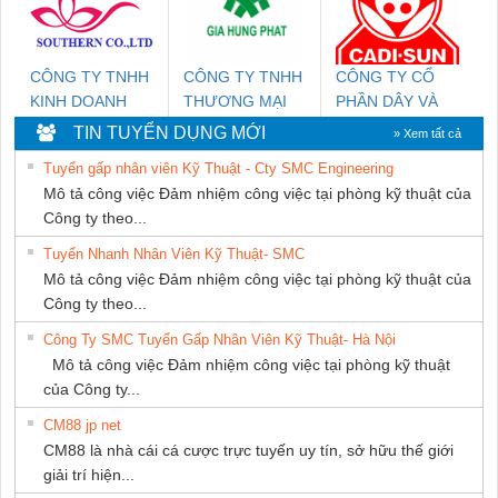
CÔNG TY TNHH
CÔNG TY TNHH
CÔNG TY CỔ
KINH DOANH
THƯƠNG MẠI
PHẦN DÂY VÀ
DỊCH VỤ XNK
DỊCH VỤ KỸ
CÁP ĐIỆN
TIN TUYỂN DỤNG MỚI
» Xem tất cả
PHƯƠNG NAM
THUẬT ĐIỆN CƠ
THƯỢNG ĐÌNH
Tuyển gấp nhân viên Kỹ Thuật - Cty SMC Engineering
GIA HƯNG
Mô tả công việc Đảm nhiệm công việc tại phòng kỹ thuật của
PHÁT
Công ty theo...
Tuyển Nhanh Nhân Viên Kỹ Thuật- SMC
Mô tả công việc Đảm nhiệm công việc tại phòng kỹ thuật của
Công ty theo...
Công Ty SMC Tuyển Gấp Nhân Viên Kỹ Thuật- Hà Nội
Mô tả công việc Đảm nhiệm công việc tại phòng kỹ thuật
của Công ty...
CM88 jp net
CM88 là nhà cái cá cược trực tuyến uy tín, sở hữu thế giới
giải trí hiện...