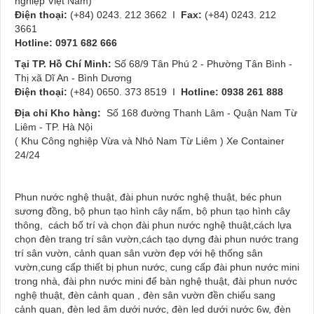
nghiệp Việt Nam)
Điện thoại:
(+84) 0243. 212 3662 I
Fax:
(+84) 0243. 212
3661
Hotline:
0971 682 666
Tại TP. Hồ Chí Minh:
Số 68/9 Tân Phú 2 - Phường Tân Bình -
Thị xã Dĩ An - Bình Dương
Điện thoại:
(+84) 0650. 373 8519 I
Hotline: 0938 261 888
Địa chỉ Kho hàng:
Số 168 đường Thanh Lâm - Quận Nam Từ
Liêm - TP. Hà Nội
( Khu Công nghiệp Vừa và Nhỏ Nam Từ Liêm ) Xe Container
24/24
Phun nước nghệ thuật, đài phun nước nghệ thuật, béc phun
sương đồng, bộ phun tạo hình cây nấm, bộ phun tạo hình cây
thông, cách bố trí và chọn đài phun nước nghệ thuật,cách lựa
chọn đèn trang trí sân vườn,cách tạo dựng đài phun nước trang
trí sân vườn, cảnh quan sân vườn đẹp với hệ thống sân
vườn,cung cấp thiết bị phun nước, cung cấp đài phun nước mini
trong nhà, đài phn nước mini để bàn nghệ thuật, đài phun nước
nghệ thuật, đèn cảnh quan , đèn sân vườn đền chiếu sang
cảnh quan, đèn led âm dưới nước, đèn led dưới nước 6w, đèn