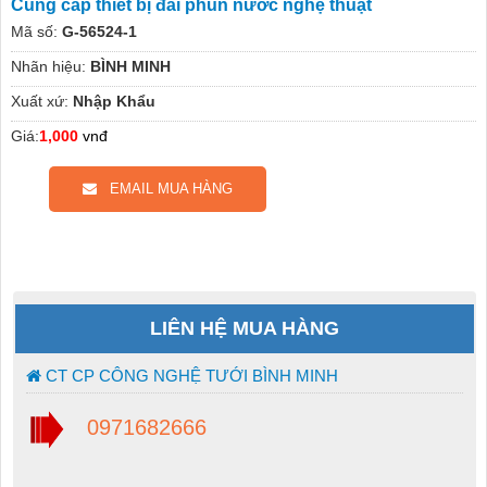
Cung cấp thiết bị đài phun nước nghệ thuật
Mã số:
G-56524-1
Nhãn hiệu:
BÌNH MINH
Xuất xứ:
Nhập Khẩu
Giá:
1,000
vnđ
EMAIL MUA HÀNG
LIÊN HỆ MUA HÀNG
CT CP CÔNG NGHỆ TƯỚI BÌNH MINH
0971682666