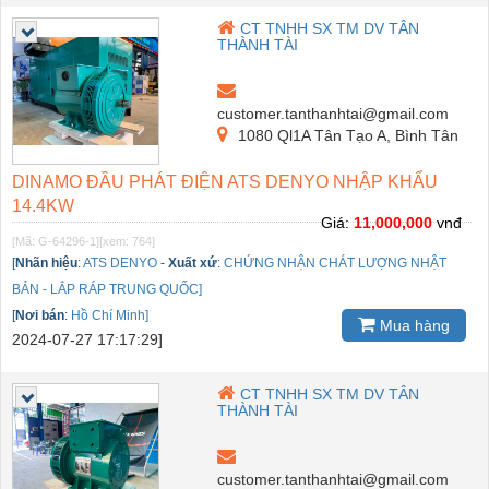
CT TNHH SX TM DV TÂN
THÀNH TÀI
customer.tanthanhtai@gmail.com
1080 Ql1A Tân Tạo A, Bình Tân
DINAMO ĐẦU PHÁT ĐIỆN ATS DENYO NHẬP KHẨU
14.4KW
Giá:
11,000,000
vnđ
[Mã: G-64296-1]
[xem: 764]
[
Nhãn hiệu
:
ATS DENYO
-
Xuất xứ
:
CHỨNG NHẬN CHÁT LƯỢNG NHẬT
BẢN - LẮP RÁP TRUNG QUỐC]
[
Nơi bán
:
Hồ Chí Minh]
Mua hàng
2024-07-27 17:17:29]
CT TNHH SX TM DV TÂN
THÀNH TÀI
customer.tanthanhtai@gmail.com