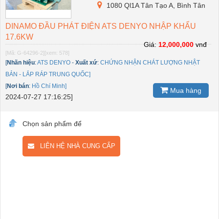
1080 Ql1A Tân Tạo A, Bình Tân
DINAMO ĐẦU PHÁT ĐIỆN ATS DENYO NHẬP KHẨU
17.6KW
Giá:
12,000,000
vnđ
[Mã: G-64296-2]
[xem: 578]
[
Nhãn hiệu
:
ATS DENYO
-
Xuất xứ
:
CHỨNG NHẬN CHÁT LƯỢNG NHẬT
BẢN - LẮP RÁP TRUNG QUỐC]
[
Nơi bán
:
Hồ Chí Minh]
Mua hàng
2024-07-27 17:16:25]
Chọn sản phẩm để
LIÊN HỆ NHÀ CUNG CẤP