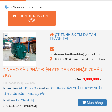
Chọn sản phẩm để
LIÊN HỆ NHÀ CUNG
CẤP
CT TNHH SX TM DV TÂN
THÀNH TÀI
customer.tanthanhtai@gmail.com
1080 Ql1A Tân Tạo A, Bình Tân
DINAMO ĐẦU PHÁT ĐIỆN ATS DENYO NHẬP 7KHẨU
7KW
Giá:
9,000,000
vnđ
[Mã: G-64296-3]
[xem: 830]
[
Nhãn hiệu
:
ATS DENYO
-
Xuất xứ
:
CHỨNG NHẬN CHÁT LƯỢNG NHẬT
BẢN - LẮP RÁP TRUNG QUỐC]
[
Nơi bán
:
Hồ Chí Minh]
Mua hàng
2024-07-27 18:00:54]