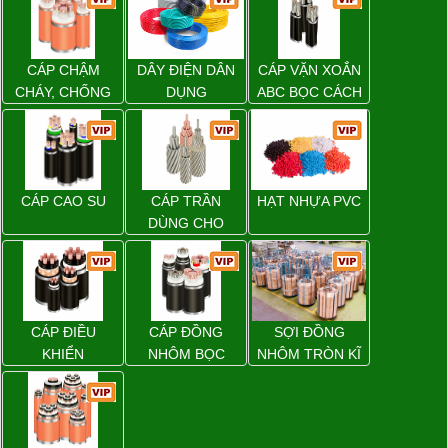
CÁP CHẬM
DÂY ĐIỆN DÂN
CÁP VẶN XOẮN
CHÁY, CHỐNG
DỤNG
ABC BỌC CÁCH
CHÁY
ĐIỆN XLPE
CÁP CAO SU
CÁP TRẦN
HẠT NHỰA PVC
DÙNG CHO
ĐƯỜNG DÂY
TẢI ĐIỆN TRÊN
KHÔNG
CÁP ĐIỀU
CÁP ĐỒNG
SỢI ĐỒNG
KHIỂN
NHÔM BỌC
NHÔM TRÒN KĨ
THUẬT ĐIỆN