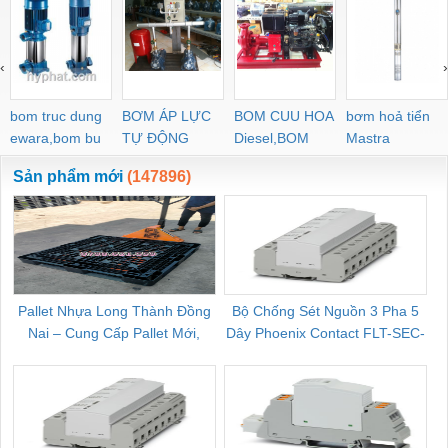
‹
›
bom truc dung
BƠM ÁP LỰC
BOM CUU HOA
bơm hoả tiển
ewara,bom bu
TỰ ĐỘNG
Diesel,BOM
Mastra
ewara
CHUA CHAY
Sản phẩm mới
(147896)
Pallet Nhựa Long Thành Đồng
Bộ Chống Sét Nguồn 3 Pha 5
Nai – Cung Cấp Pallet Mới,
Dây Phoenix Contact FLT-SEC-
C
Pallet Cũ Giá Tốt
P-T1-3S-264/50-FM - 2909589