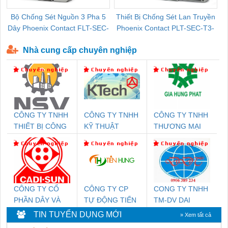
Bộ Chống Sét Nguồn 3 Pha 5
Thiết Bị Chống Sét Lan Truyền
B
Dây Phoenix Contact FLT-SEC-
Phoenix Contact PLT-SEC-T3-
P-T1-3S-440/35-FM - 2908264
230-FM-PT - 2907928
Nhà cung cấp chuyên nghiệp
CÔNG TY TNHH
CÔNG TY TNHH
CÔNG TY TNHH
THIẾT BỊ CÔNG
KỸ THUẬT
THƯƠNG MẠI
NGHIỆP NIHON
KTECH VIỆT
DỊCH VỤ KỸ
SETSUBI VIỆT
NAM
THUẬT ĐIỆN CƠ
NAM
GIA HƯNG
PHÁT
CÔNG TY CỔ
CÔNG TY CP
CONG TY TNHH
PHẦN DÂY VÀ
TỰ ĐỘNG TIẾN
TM-DV DAI
CÁP ĐIỆN
HƯNG
DONG THANH
TIN TUYỂN DỤNG MỚI
» Xem tất cả
THƯỢNG ĐÌNH