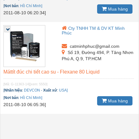
[
Nơi bán
:
Hồ Chí Minh]
Mua hàng
2011-08-10 06:20:34]
Cty TNHH TM & DV KT Minh
Phúc
catminhphuc@gmail.com
Số 19, Đường 494, P. Tăng Nhơn
Phú A, Q.9, TP.HCM
Máttít đúc chi tiết cao su - Flexane 80 Liquid
[Mã: G-11363-14]
[xem: 5550]
[
Nhãn hiệu
:
DEVCON
-
Xuất xứ
:
USA]
[
Nơi bán
:
Hồ Chí Minh]
Mua hàng
2011-08-10 06:05:36]