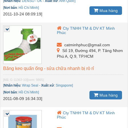
[
Nhãn hiệu
:
DENSO - UK
-
Xuất xứ
:
Anh Quốc]
[
Nơi bán
:
Hồ Chí Minh]
Mua hàng
2011-10-24 08:09:19]
Cty TNHH TM & DV KT Minh
Phúc
catminhphuc@gmail.com
Số 19, Đường 494, P. Tăng Nhơn
Phú A, Q.9, TP.HCM
Băng keo quấn ống - sửa chữa nhanh bị rò rỉ
[Mã: G-11363-10]
[xem: 9865]
[
Nhãn hiệu
:
Wrap Seal
-
Xuất xứ
:
Singapore]
[
Nơi bán
:
Hồ Chí Minh]
Mua hàng
2011-08-09 16:34:33]
Cty TNHH TM & DV KT Minh
Phúc