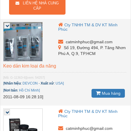
LIÊN HỆ NHÀ CUNG
CẤP
Cty TNHH TM & DV KT Minh
Phúc
catminhphuc@gmail.com
Số 19, Đường 494, P. Tăng Nhơn
Phú A, Q.9, TP.HCM
Keo dán kim loại đa năng
[Mã: G-11363-6]
[xem: 54257]
[
Nhãn hiệu
:
DEVCON
-
Xuất xứ
:
USA]
[
Nơi bán
:
Hồ Chí Minh]
Mua hàng
2011-08-09 16:28:10]
Cty TNHH TM & DV KT Minh
Phúc
catminhphuc@gmail.com