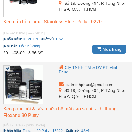
Số 19, Đường 494, P. Tăng Nhơn
Phú A, Q.9, TP.HCM
Keo dán bồn Inox - Stainless Steel Putty 10270
[Mã: G-11363-1]
[xem: 28411]
[
Nhãn hiệu
:
DEVCON
-
Xuất xứ
:
USA]
[
Nơi bán
:
Hồ Chí Minh]
Mua hàng
2011-08-09 13:36:39]
Cty TNHH TM & DV KT Minh
Phúc
catminhphuc@gmail.com
Số 19, Đường 494, P. Tăng Nhơn
Phú A, Q.9, TP.HCM
Keo phục hồi & sửa chữa bề mặt cao su bị rách, thủng
Flexane 80 Putty -...
[Mã: G-11363-7]
[xem: 15244]
[
Nhãn hiệu
:
Flexane 80 Putty - 15820
-
Xuất xứ
:
USA]