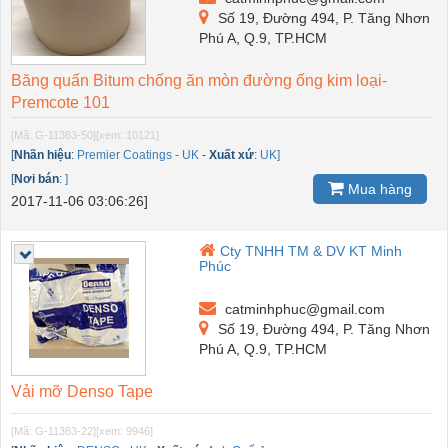
Số 19, Đường 494, P. Tăng Nhơn
Phú A, Q.9, TP.HCM
Băng quấn Bitum chống ăn mòn đường ống kim loại-
Premcote 101
[Mã: G-11363-50]
[xem: 10121]
[
Nhãn hiệu
:
Premier Coatings - UK
-
Xuất xứ
:
UK]
[
Nơi bán
:
]
Mua hàng
2017-11-06 03:06:26]
Cty TNHH TM & DV KT Minh
Phúc
catminhphuc@gmail.com
Số 19, Đường 494, P. Tăng Nhơn
Phú A, Q.9, TP.HCM
Vải mỡ Denso Tape
[Mã: G-11363-22]
[xem: 9946]