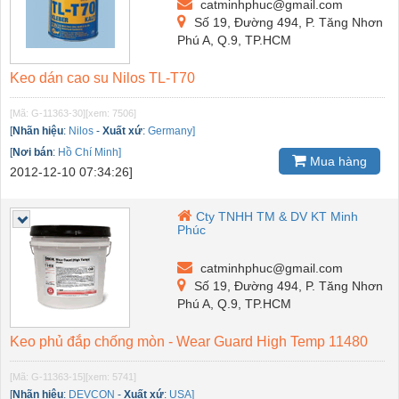
catminhphuc@gmail.com
Số 19, Đường 494, P. Tăng Nhơn
Phú A, Q.9, TP.HCM
Keo dán cao su Nilos TL-T70
[Mã: G-11363-30]
[xem: 7506]
[
Nhãn hiệu
:
Nilos
-
Xuất xứ
:
Germany]
[
Nơi bán
:
Hồ Chí Minh]
Mua hàng
2012-12-10 07:34:26]
Cty TNHH TM & DV KT Minh
Phúc
catminhphuc@gmail.com
Số 19, Đường 494, P. Tăng Nhơn
Phú A, Q.9, TP.HCM
Keo phủ đắp chống mòn - Wear Guard High Temp 11480
[Mã: G-11363-15]
[xem: 5741]
[
Nhãn hiệu
:
DEVCON
-
Xuất xứ
:
USA]