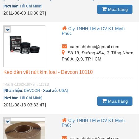
[
Nơi bán
:
Hồ Chí Minh]
Mua hàng
2011-08-09 16:30:27]
Cty TNHH TM & DV KT Minh
Phúc
catminhphuc@gmail.com
Số 19, Đường 494, P. Tăng Nhơn
Phú A, Q.9, TP.HCM
Keo dán vết nứt kim loại - Devcon 10110
[Mã: G-11363-19]
[xem: 11391]
[
Nhãn hiệu
:
DEVCON
-
Xuất xứ
:
USA]
[
Nơi bán
:
Hồ Chí Minh]
Mua hàng
2011-08-13 03:33:47]
Cty TNHH TM & DV KT Minh
Phúc
catminhphuc@gmail.com