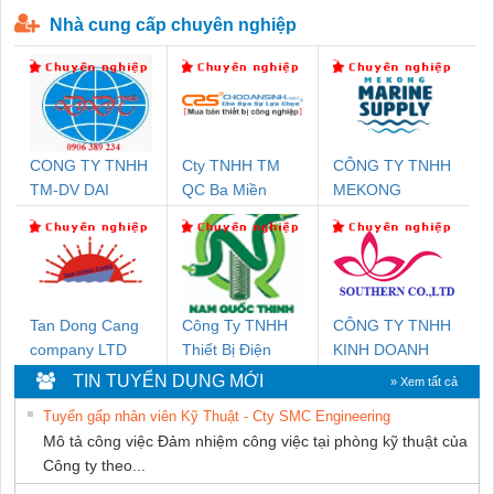
P-T1-3S-440/35-FM - 2908264
230-FM-PT - 2907928
Nhà cung cấp chuyên nghiệp
CONG TY TNHH
Cty TNHH TM
CÔNG TY TNHH
TM-DV DAI
QC Ba Miền
MEKONG
DONG THANH
MARINE
SUPPLY
Tan Dong Cang
Công Ty TNHH
CÔNG TY TNHH
company LTD
Thiết Bị Điện
KINH DOANH
Nam Quốc Thịnh
DỊCH VỤ XNK
TIN TUYỂN DỤNG MỚI
» Xem tất cả
PHƯƠNG NAM
Tuyển gấp nhân viên Kỹ Thuật - Cty SMC Engineering
Mô tả công việc Đảm nhiệm công việc tại phòng kỹ thuật của
Công ty theo...