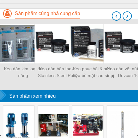
Sản phẩm cùng nhà cung cấp
‹
›
Keo dán kim loại đa
Keo dán bồn Inox -
Keo phục hồi & sửa
Keo dán vết nứt
năng
Stainless Steel Putty
chữa bề mặt cao su bị
loại - Devcon 1
10270
rách, thủng Flexane 80
Putty - 15820
Sản phẩm xem nhiều
‹
›