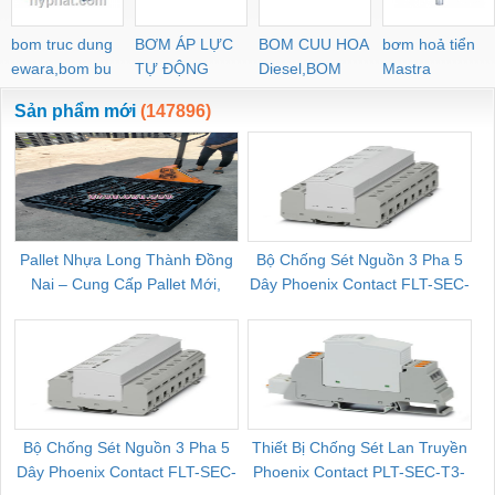
bom truc dung
BƠM ÁP LỰC
BOM CUU HOA
bơm hoả tiển
ewara,bom bu
TỰ ĐỘNG
Diesel,BOM
Mastra
ewara
CHUA CHAY
Sản phẩm mới
(147896)
Pallet Nhựa Long Thành Đồng
Bộ Chống Sét Nguồn 3 Pha 5
Nai – Cung Cấp Pallet Mới,
Dây Phoenix Contact FLT-SEC-
C
Pallet Cũ Giá Tốt
P-T1-3S-264/50-FM - 2909589
Bộ Chống Sét Nguồn 3 Pha 5
Thiết Bị Chống Sét Lan Truyền
B
Dây Phoenix Contact FLT-SEC-
Phoenix Contact PLT-SEC-T3-