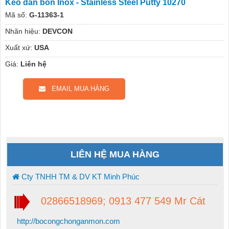
Keo dán bồn Inox - Stainless Steel Putty 10270
Mã số:
G-11363-1
Nhãn hiệu:
DEVCON
Xuất xứ:
USA
Giá:
Liên hệ
EMAIL MUA HÀNG
LIÊN HỆ MUA HÀNG
Cty TNHH TM & DV KT Minh Phúc
02866518969; 0913 477 549 Mr Cát
http://bocongchonganmon.com