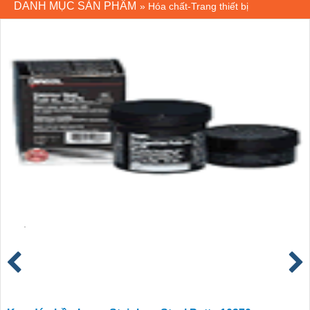
DANH MỤC SẢN PHẨM
»
Hóa chất-Trang thiết bị