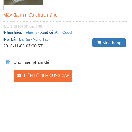
Máy đánh rỉ đa chức năng
[Mã: G-33805-3]
[xem: 945]
[
Nhãn hiệu
:
Trelawny
-
Xuất xứ
:
Anh Quốc]
[
Nơi bán
:
Bà Rịa - Vũng Tàu]
Mua hàng
2016-11-03 07:00:57]
Chọn sản phẩm để
LIÊN HỆ NHÀ CUNG CẤP