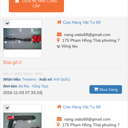
LIÊN HỆ NHÀ CUNG
CẤP
Cửa Hàng Vật Tư 68
nang.vattu68@gmail.com
175 Phạm Hồng Thái phường 7
tp Vũng tàu
Búa gõ rỉ
[Mã: G-33805-5]
[xem: 1647]
[
Nhãn hiệu
:
Trelawny
-
Xuất xứ
:
Anh Quốc]
[
Nơi bán
:
Bà Rịa - Vũng Tàu]
Mua hàng
2016-11-03 07:33:24]
Cửa Hàng Vật Tư 68
nang.vattu68@gmail.com
175 Phạm Hồng Thái phường 7