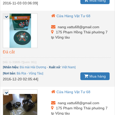
Mua hàng
2016-11-03 03:06:09]
Cửa Hàng Vật Tư 68
nang.vattu68@gmail.com
175 Phạm Hồng Thái phường 7
tp Vũng tàu
Đá cắt
[Mã: G-33805-7]
[xem: 951]
[
Nhãn hiệu
:
Đá mài Hải Dương
-
Xuất xứ
:
Việt Nam]
[
Nơi bán
:
Bà Rịa - Vũng Tàu]
Mua hàng
2016-12-20 02:05:44]
Cửa Hàng Vật Tư 68
nang.vattu68@gmail.com
175 Phạm Hồng Thái phường 7
tp Vũng tàu