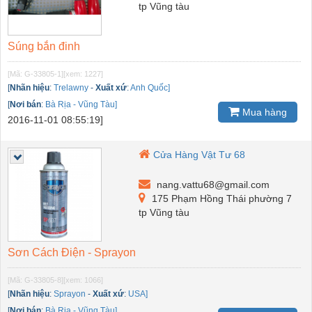
tp Vũng tàu
Súng bắn đinh
[Mã: G-33805-1]
[xem: 1227]
[
Nhãn hiệu
:
Trelawny
-
Xuất xứ
:
Anh Quốc]
[
Nơi bán
:
Bà Rịa - Vũng Tàu]
Mua hàng
2016-11-01 08:55:19]
Cửa Hàng Vật Tư 68
nang.vattu68@gmail.com
175 Phạm Hồng Thái phường 7
tp Vũng tàu
Sơn Cách Điện - Sprayon
[Mã: G-33805-8]
[xem: 1066]
[
Nhãn hiệu
:
Sprayon
-
Xuất xứ
:
USA]
[
Nơi bán
:
Bà Rịa - Vũng Tàu]