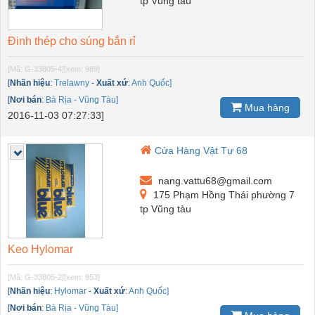
tp Vũng tàu
Đinh thép cho súng bắn rỉ
[Mã: G-33805-4]
[xem: 989]
[
Nhãn hiệu
:
Trelawny
-
Xuất xứ
:
Anh Quốc]
[
Nơi bán
:
Bà Rịa - Vũng Tàu]
Mua hàng
2016-11-03 07:27:33]
Cửa Hàng Vật Tư 68
nang.vattu68@gmail.com
175 Phạm Hồng Thái phường 7
tp Vũng tàu
Keo Hylomar
[Mã: G-33805-2]
[xem: 953]
[
Nhãn hiệu
:
Hylomar
-
Xuất xứ
:
Anh Quốc]
[
Nơi bán
:
Bà Rịa - Vũng Tàu]