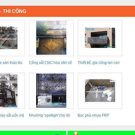
- THI CÔNG
 sàn thao tác
Cổng sắt CNC hoa văn cổ
Thiết kế, gia công lan can
điển, tứ...
ban công sắt...
rào sắt uốn mỹ
Nhường “spotligh”cho 40
Bọc phủ nhựa FRP
hệ mặt dựng...