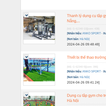
Thanh lý dụng cụ tập g
Nẵng,...
[Mã: G-62340-10]
[xem: 438]
[
Nhãn hiệu
:
ANKO SPORT
-
X
[
Nơi bán
:
Hà Nội]
2024-04-26 09:48:48]
Thiết bị thể thao trườn
[Mã: G-62340-9]
[xem: 396]
[
Nhãn hiệu
:
ANKO SPORT
-
X
[
Nơi bán
:
Hà Nội]
2024-04-26 09:41:24]
Dụng cụ tập gym cho t
Hà Nội