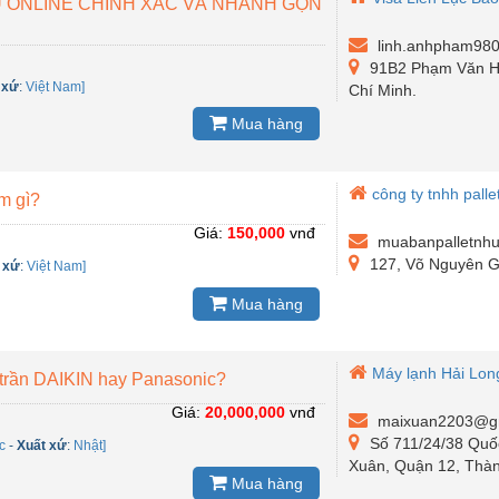
 ONLINE CHÍNH XÁC VÀ NHANH GỌN
linh.anhpham98
91B2 Phạm Văn Ha
 xứ
:
Việt Nam]
Chí Minh.
Mua hàng
công ty tnhh pall
m gì?
Giá:
150,000
vnđ
muabanpalletnh
127, Võ Nguyên G
 xứ
:
Việt Nam]
Mua hàng
Máy lạnh Hải Lon
trần DAIKIN hay Panasonic?
Giá:
20,000,000
vnđ
maixuan2203@g
Số 711/24/38 Quố
c
-
Xuất xứ
:
Nhật]
Xuân, Quận 12, Thàn
Mua hàng