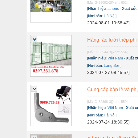
[Mã: G-55092-2]
[xem: 602]
Nội - Ngoại thất - văn phòng
[
Nhãn hiệu
:
athens
-
Xuất xứ
:
[
Nơi bán
:
Hà Nội]
Nồi hơi - Trang thiết bị
2024-08-01 10:58:42]
Nông nghiệp - Thiết bị
Hàng rào lưới thép ph
Nước-Vật tư thiết bị
Phốt cơ khí
[Mã: G-63544-3]
[xem: 554]
[
Nhãn hiệu
:
Việt Nam
-
Xuất x
Sắt, thép, inox các loại
[
Nơi bán
:
Lạng Sơn]
2024-07-27 09:45:57]
Thí nghiệm-Trang thiết bị
Thiết bị chiếu sáng
Cung cấp bản lề và phụ
Thiết bị chống sét
[Mã: G-62868-3]
[xem: 559]
Thiết bị an ninh
[
Nhãn hiệu
:
Việt Nam
-
Xuất x
[
Nơi bán
:
Hà Nội]
Thiết bị công nghiệp
2024-07-24 18:30:55]
Thiết bị công trình