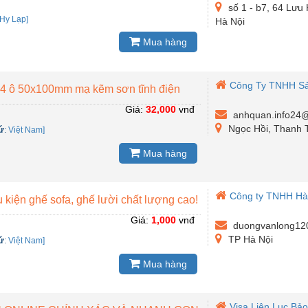
số 1 - b7, 64 Lưu
Hy Lạp]
Hà Nội
Mua hàng
Công Ty TNHH Sả
i 4 ô 50x100mm mạ kẽm sơn tĩnh điện
Giá:
32,000
vnđ
anhquan.info24
Ngọc Hồi, Thanh T
ứ
:
Việt Nam]
Mua hàng
Công ty TNHH Hà
 kiện ghế sofa, ghế lười chất lượng cao!
Giá:
1,000
vnđ
duongvanlong12
TP Hà Nội
ứ
:
Việt Nam]
Mua hàng
Visa Liên Lục Bả