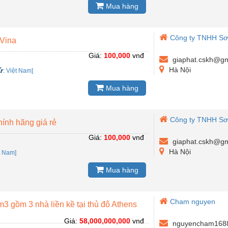
Mua hàng
Công ty TNHH Sơ
 Vina
Giá:
100,000
vnđ
giaphat.cskh@gm
Hà Nội
ứ
:
Việt Nam]
Mua hàng
Công ty TNHH Sơ
ính hãng giá rẻ
Giá:
100,000
vnđ
giaphat.cskh@gm
Hà Nội
t Nam]
Mua hàng
Cham nguyen
 gồm 3 nhà liền kề tại thủ đô Athens
Giá:
58,000,000,000
vnđ
nguyencham168