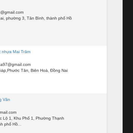
0@gmail.com
i, phường 3, Tân Bình, thành phố Hồ
et nhựa Mai Trâm
ua97@gmail.com
iáp,Phước Tân, Biên Hoà, Đồng Nai
g Vân
mail.com
c Lộ 1, Khu Phố 1, Phường Thạnh
h phố Hồ...