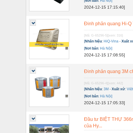
Dụng cụ đo
[
Nơi bán
:
Hà Nội]
2024-12-15 17:15:40]
Gỗ - Trang thiết bị
Hàn cắt - Thiết bị
Đinh phản quang Hi-Q
Hóa chất-Trang thiết bị
[Mã: G-65296-5]
[xem: 316]
[
Nhãn hiệu
:
HiQ-Vina
-
Xuất x
Kệ công nghiệp
[
Nơi bán
:
Hà Nội]
Khí nén - Thiết bị
2024-12-15 17:08:55]
Khuôn mẫu - Phụ tùng
Đinh phản quang 3M ch
Lọc công nghiệp
[Mã: G-65296-4]
[xem: 442]
Máy công cụ - Phụ tùng
[
Nhãn hiệu
:
3M
-
Xuất xứ
:
Việ
[
Nơi bán
:
Hà Nội]
Mỏ - Trang thiết bị
2024-12-15 17:05:33]
Mô tơ - Hộp số
Môi trường - Thiết bị
Đầu tư BIỆT THỰ 366m3
của Hy...
Nâng hạ - Trang thiết bị