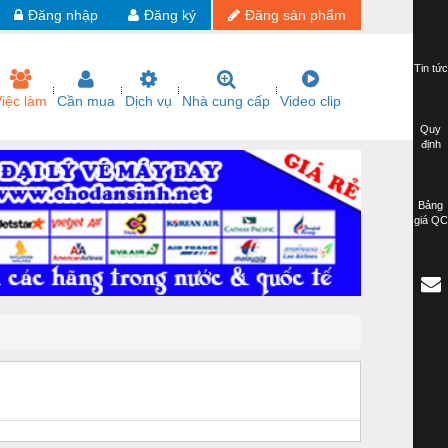
Đăng nhập
Đăng ký
Đăng sản phẩm
Tin tức
iệc làm
Cần mua
Dịch vụ
Nhà cung cấp
Video clip
Quy
định
Bảng
giá QC