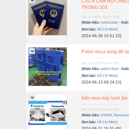
CÁCH LÀM HỘ CHIẾU
Thiết bị điện
TRONG 10S
Thiết bị giáo dục
[Mã: G-59286-1]
[xem: 544]
Thiết bị khác
[
Nhãn hiệu
:
Lienlucbao
-
Xuất
[
Nơi bán
:
Hồ Chí Minh]
Thiết bị làm sạch
2024-06-26 15:51:22]
Thiết bị sơn - Sơn
Pallet nhựa dùng để là
Thiết bị nhà bếp
[Mã: G-63736-4]
[xem: 582]
Thiết bị nhiệt
[
Nhãn hiệu
:
pallet nhựa
-
Xuất
Thiêt bị PCCC
[
Nơi bán
:
Hồ Chí Minh]
2024-06-13 09:24:21]
Thiết bị truyền động
Thiết bị văn phòng
Nên mua máy lạnh âm 
Thiết bị viễn thông
[Mã: G-63886-1]
[xem: 602]
[
Nhãn hiệu
:
DAIKIN, Panasoni
Thủy lực-Thiết bị
[
Nơi bán
:
Hồ Chí Minh]
Thủy sản - Trang thiết bị
2024-06-11 15:31:40]