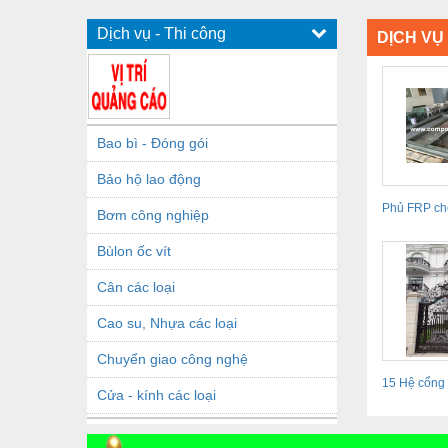
Dịch vụ - Thi công
DỊCH VỤ 
Bao bì - Đóng gói
Bảo hộ lao động
Phủ FRP cho
Bơm công nghiệp
Bùlon ốc vít
Cân các loại
Cao su, Nhựa các loại
Chuyển giao công nghệ
15 Hệ cổng 
Cửa - kính các loại
thuật cổ...
Dầu khí - Thiết bị