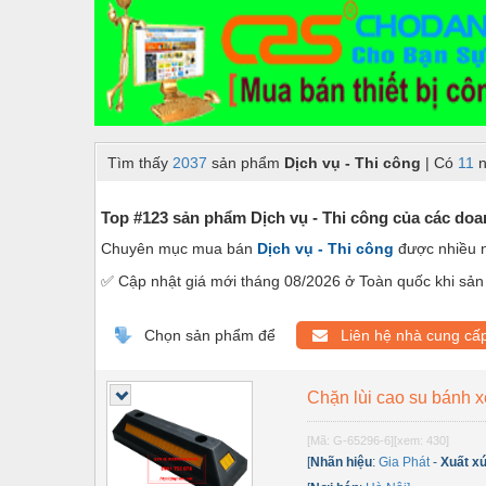
Dây chuyền sản xuất
Dệt may - Thiết bị
Dầu mỡ công nghiệp
Dịch vụ - Thi công
Tìm thấy
2037
sản phẩm
Dịch vụ - Thi công
| Có
11
n
Điện công nghiệp
Điện gia dụng
Top #123 sản phẩm Dịch vụ - Thi công của các doan
Chuyên mục mua bán
Dịch vụ - Thi công
được nhiều 
Điện Lạnh
✅ Cập nhật giá mới tháng 08/2026 ở Toàn quốc khi sản 
Đóng tàu Thiết bị
Đúc chính xác Thiết bị
Chọn sản phẩm để
Liên hệ nhà cung cấ
Dụng cụ cầm tay
Chặn lùi cao su bánh x
Dụng cụ cắt gọt
[Mã: G-65296-6]
[xem: 430]
Dụng cụ điện
[
Nhãn hiệu
:
Gia Phát
-
Xuất x