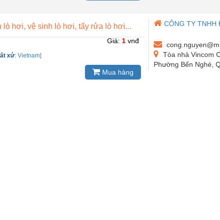
CÔNG TY TNHH 
lò hơi, vệ sinh lò hơi, tẩy rửa lò hơi...
Giá:
1
vnđ
cong.nguyen@mi
Tòa nhà Vincom C
ất xứ
:
Vietnam]
Phường Bến Nghé, Qu
Mua hàng