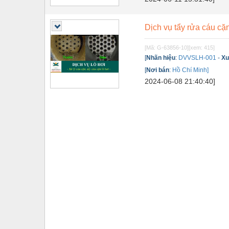
Tự động hoá
Dịch vụ tẩy rửa cáu cặn 
Van - Co các loại
[Mã: G-63856-10]
[xem: 415]
Vật liệu mài mòn
[
Nhãn hiệu
:
DVVSLH-001
-
Xu
Vật liệu xây dựng
[
Nơi bán
:
Hồ Chí Minh]
2024-06-08 21:40:40]
Vòng bi - Bạc đạn
Xe hơi - Phụ tùng
Xe máy - Phụ tùng
Xe tải - phụ tùng
Y khoa - Trang thiết bị