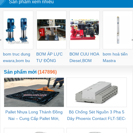
Sản phẩm xem nhiều
‹
›
bom truc dung
BƠM ÁP LỰC
BOM CUU HOA
bơm hoả tiển
ewara,bom bu
TỰ ĐỘNG
Diesel,BOM
Mastra
ewara
CHUA CHAY
Sản phẩm mới
(147896)
Pallet Nhựa Long Thành Đồng
Bộ Chống Sét Nguồn 3 Pha 5
Nai – Cung Cấp Pallet Mới,
Dây Phoenix Contact FLT-SEC-
C
Pallet Cũ Giá Tốt
P-T1-3S-264/50-FM - 2909589