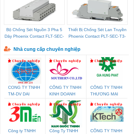
Bộ Chống Sét Nguồn 3 Pha 5
Thiết Bị Chống Sét Lan Truyền
B
Dây Phoenix Contact FLT-SEC-
Phoenix Contact PLT-SEC-T3-
P-T1-3S-440/35-FM - 2908264
230-FM-PT - 2907928
Nhà cung cấp chuyên nghiệp
CONG TY TNHH
CÔNG TY TNHH
CÔNG TY TNHH
TM-DV DAI
KINH DOANH
THƯƠNG MẠI
DONG THANH
DỊCH VỤ XNK
DỊCH VỤ KỸ
PHƯƠNG NAM
THUẬT ĐIỆN CƠ
GIA HƯNG
PHÁT
Công ty TNHH
Công Ty TNHH
CÔNG TY TNHH