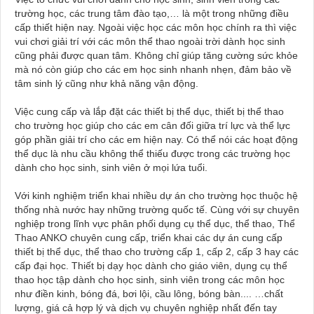
trường học, các trung tâm đào tạo,… là một trong những điều
cấp thiết hiện nay. Ngoài việc học các môn học chính ra thì việc
vui chơi giải trí với các môn thể thao ngoài trời dành học sinh
cũng phải được quan tâm. Không chỉ giúp tăng cường sức khỏe
mà nó còn giúp cho các em học sinh nhanh nhẹn, đảm bảo về
tâm sinh lý cũng như khả năng vận động.
Việc cung cấp và lắp đặt các thiết bị thể dục, thiết bị thể thao
cho trường học giúp cho các em cân đối giữa trí lực và thể lực
góp phần giải trí cho các em hiện nay. Có thể nói các hoạt động
thể dục là nhu cầu không thể thiếu được trong các trường học
dành cho học sinh, sinh viên ở mọi lứa tuổi.
Với kinh nghiệm triển khai nhiều dự án cho trường học thuộc hệ
thống nhà nước hay những trường quốc tế. Cùng với sự chuyên
nghiệp trong lĩnh vực phân phối dụng cụ thể dục, thể thao, Thể
Thao ANKO chuyên cung cấp, triển khai các dự án cung cấp
thiết bị thể dục, thể thao cho trường cấp 1, cấp 2, cấp 3 hay các
cấp đại học. Thiết bị dạy học dành cho giáo viên, dụng cụ thể
thao học tập dành cho học sinh, sinh viên trong các môn học
như điền kinh, bóng đá, bơi lội, cầu lông, bóng bàn.... …chất
lượng, giá cả hợp lý và dịch vụ chuyên nghiệp nhất đến tay