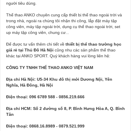
người tiêu dùng.
Thể thao ANKO chuyên cung cấp thiết bị thể thao ngoài trời và
trong nhà, ngoài ra chúng tôi nhận thi công, lắp đặt máy tập
công viên, máy tập ngoài trời, dụng cụ thể thao ngoài trời, set
up máy tập công viên, chung cư...
Để được tư vấn thêm chi tiết về
thiết bị thể thao trường học
giá rẻ tại Thủ Đô Hà Nội
cũng nhu các sản phẩm thể thao
khác tại ANKO SPORT. Quý khách hàng vui lòng liên hệ:
CÔNG TY TNHH THỂ THAO ANKO VIỆT NAM
Địa chỉ Hà Nội: U5-34 Khu đô thị mới Dương Nội, Yên
Nghĩa, Hà Đông, Hà Nội
Điện thoại: 096 6789 588 - 0856.219.666
Địa chỉ HCM: Số 2 đường số 8, P. Bình Hưng Hòa A, Q. Bình
Tân
Điện thoại: 0868.16.8989 - 0879.521.999