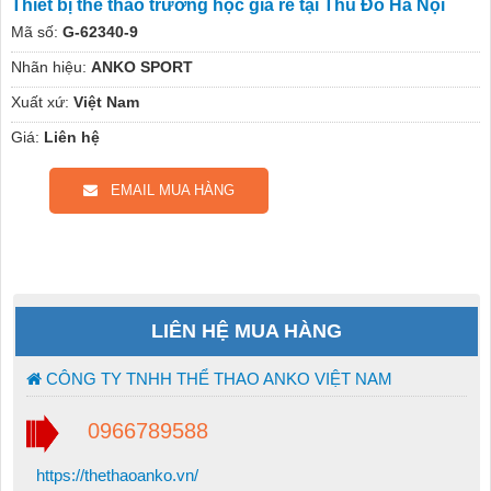
Thiết bị thể thao trường học giá rẻ tại Thủ Đô Hà Nội
Mã số:
G-62340-9
Nhãn hiệu:
ANKO SPORT
Xuất xứ:
Việt Nam
Giá:
Liên hệ
EMAIL MUA HÀNG
LIÊN HỆ MUA HÀNG
CÔNG TY TNHH THỂ THAO ANKO VIỆT NAM
0966789588
https://thethaoanko.vn/