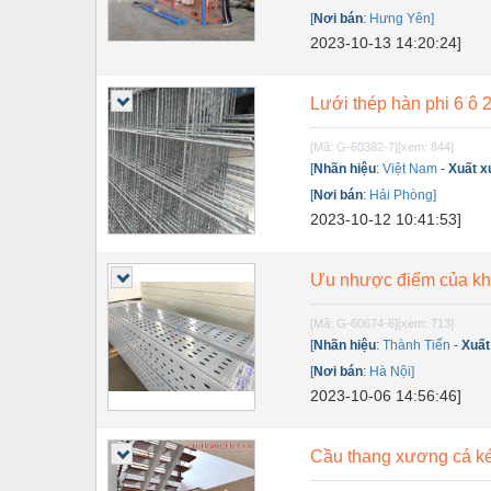
Dụng cụ đo
[
Nơi bán
:
Hưng Yên]
Gỗ - Trang thiết bị
2023-10-13 14:20:24]
Hàn cắt - Thiết bị
Lưới thép hàn phi 6 ô 
Hóa chất-Trang thiết bị
[Mã: G-60382-7]
[xem: 844]
Kệ công nghiệp
[
Nhãn hiệu
:
Việt Nam
-
Xuất x
[
Nơi bán
:
Hải Phòng]
Khí nén - Thiết bị
2023-10-12 10:41:53]
Khuôn mẫu - Phụ tùng
Lọc công nghiệp
Ưu nhược điểm của kha
Máy công cụ - Phụ tùng
[Mã: G-60674-6]
[xem: 713]
[
Nhãn hiệu
:
Thành Tiến
-
Xuất
Mỏ - Trang thiết bị
[
Nơi bán
:
Hà Nội]
2023-10-06 14:56:46]
Mô tơ - Hộp số
Môi trường - Thiết bị
Cầu thang xương cá ké
Nâng hạ - Trang thiết bị