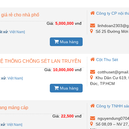
Công ty CP nội thấ
 giá rẻ cho nhà phố
Giá:
5,000,000
vnđ
linhdoan2303@g
Số 25 Đường Mới 
ất xứ
:
Việt Nam]
Mua hàng
Cột Thu Sét
 HỆ THỐNG CHỐNG SÉT LAN TRUYỀN
Giá:
10,000,000
vnđ
cotthuset@gmail
Khu Dân Cư 619, 
t xứ
:
Việt Nam]
Đức, TP.HCM
Mua hàng
Công ty TNHH sản 
hang máng cáp
Giá:
22,500
vnđ
nguyendung070
Số 08,09 – NV 27,
 xứ
:
Việt Nam]