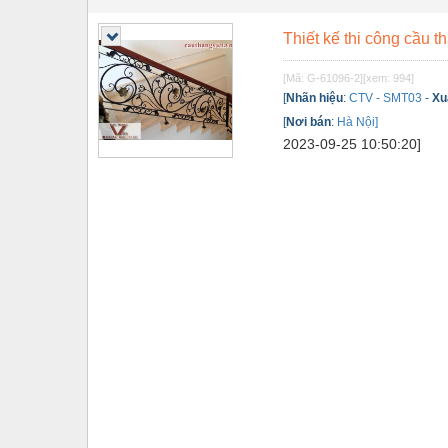
Tự động hoá
Thiết kế thi công cầu t
Van - Co các loại
[Mã: G-61096-2]
[xem: 994]
Vật liệu mài mòn
[
Nhãn hiệu
:
CTV - SMT03
-
Xu
[
Nơi bán
:
Hà Nội]
Vật liệu xây dựng
2023-09-25 10:50:20]
Vòng bi - Bạc đạn
Xe hơi - Phụ tùng
Xe máy - Phụ tùng
Xe tải - phụ tùng
Y khoa - Trang thiết bị