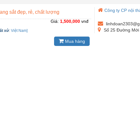
Công ty CP nội thấ
hang sắt đẹp, rẻ, chất lượng
Giá:
1,500,000
vnđ
linhdoan2303@g
Số 25 Đường Mới 
ất xứ
:
Việt Nam]
Mua hàng