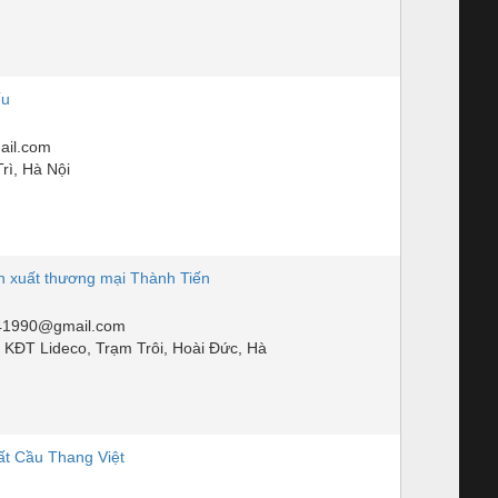
ếu
il.com
rì, Hà Nội
xuất thương mại Thành Tiến
41990@gmail.com
 KĐT Lideco, Trạm Trôi, Hoài Đức, Hà
t Cầu Thang Việt