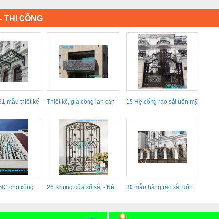
- THI CÔNG
1 mẫu thiết kế
Thiết kế, gia công lan can
15 Hệ cổng rào sắt uốn mỹ
ban công sắt...
thuật cổ...
NC cho công
26 Khung cửa sổ sắt - Nét
30 mẫu hàng rào sắt uốn
ớng...
giao thoa đầy...
nghệ thuật...