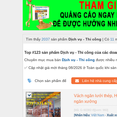
Dây chuyền sản xuất
Dệt may - Thiết bị
Dầu mỡ công nghiệp
Dịch vụ - Thi công
Tìm thấy
2037
sản phẩm
Dịch vụ - Thi công
| Có
11
n
Điện công nghiệp
Điện gia dụng
Top #123 sản phẩm Dịch vụ - Thi công của các doan
Chuyên mục mua bán
Dịch vụ - Thi công
được nhiều 
Điện Lạnh
✅ Cập nhật giá mới tháng 08/2026 ở Toàn quốc khi sản 
Đóng tàu Thiết bị
Đúc chính xác Thiết bị
Chọn sản phẩm để
Liên hệ nhà cung cấ
Dụng cụ cầm tay
Vách ngăn lưới thép, H
Dụng cụ cắt gọt
ngăn xưởng
Dụng cụ điện
[Mã: G-60382-8]
[xem: 960]
[
Nhãn hiệu
:
Việt Nam
-
Xuất x