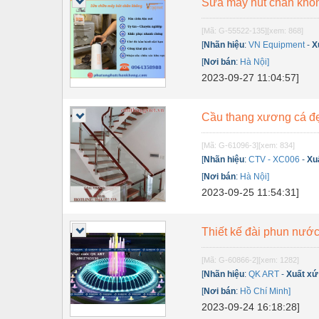
Sửa máy hút chân khôn
Thiết bị điện
Thiết bị giáo dục
[Mã: G-55522-135]
[xem: 868]
[
Nhãn hiệu
:
VN Equipment
-
X
Thiết bị khác
[
Nơi bán
:
Hà Nội]
2023-09-27 11:04:57]
Thiết bị làm sạch
Thiết bị sơn - Sơn
Cầu thang xương cá đẹ
Thiết bị nhà bếp
[Mã: G-61096-3]
[xem: 834]
Thiết bị nhiệt
[
Nhãn hiệu
:
CTV - XC006
-
Xu
[
Nơi bán
:
Hà Nội]
Thiêt bị PCCC
2023-09-25 11:54:31]
Thiết bị truyền động
Thiết kế đài phun nước
Thiết bị văn phòng
Thiết bị viễn thông
[Mã: G-60866-2]
[xem: 1282]
[
Nhãn hiệu
:
QK ART
-
Xuất xứ
Thủy lực-Thiết bị
[
Nơi bán
:
Hồ Chí Minh]
2023-09-24 16:18:28]
Thủy sản - Trang thiết bị