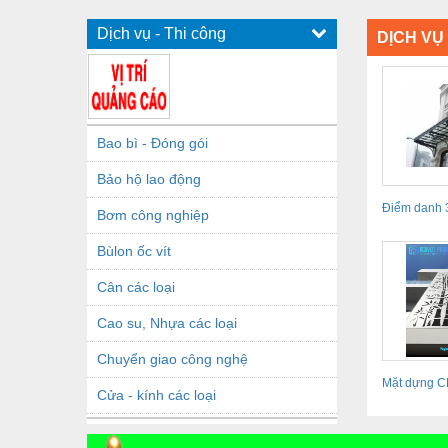
Dịch vụ - Thi công
DỊCH VỤ 
Bao bì - Đóng gói
Bảo hộ lao động
Điểm danh 3
Bơm công nghiệp
mái hiên...
Bùlon ốc vít
Cân các loại
Cao su, Nhựa các loại
Chuyển giao công nghệ
Mặt dựng C
Cửa - kính các loại
trình - xu hư
Dầu khí - Thiết bị