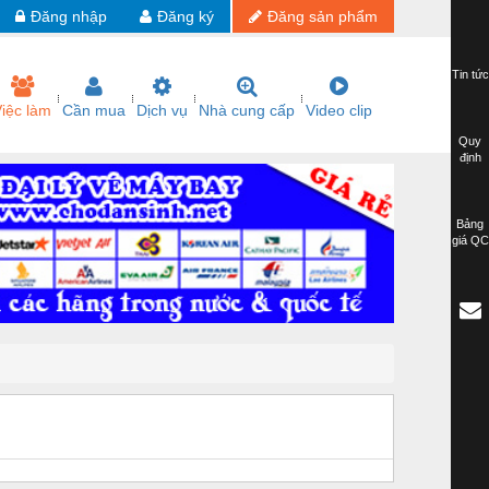
Đăng nhập
Đăng ký
Đăng sản phẩm
Tin tức
iệc làm
Cần mua
Dịch vụ
Nhà cung cấp
Video clip
Quy
định
Bảng
giá QC