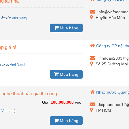
g tại nhà
info@vnfoodmach
Huyện Hóc Môn - 
uất xứ
:
Việt Nam]
Mua hàng
Công ty CP nội thấ
p giá rẻ
linhdoan2303@g
Số 25 Đường Mới 
ất xứ
:
Việt Nam]
Mua hàng
Nhạc nước Quang
 nghệ thuật-báo giá thi công
Giá:
100,000,000
vnđ
daiphunnuoc12@
TP HCM
:
Vietnam]
Mua hàng