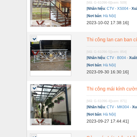
[Mã: G-61096-6]
[xem: 509]
Nội - Ngoại thất - văn phòng
[
Nhãn hiệu
:
CTV - XS004
-
Xu
[
Nơi bán
:
Hà Nội]
Nồi hơi - Trang thiết bị
2023-10-02 17:38:16]
Nông nghiệp - Thiết bị
Thi công lan can ban c
Nước-Vật tư thiết bị
Phốt cơ khí
[Mã: G-61096-5]
[xem: 854]
[
Nhãn hiệu
:
CTV - B004
-
Xuất
Sắt, thép, inox các loại
[
Nơi bán
:
Hà Nội]
2023-09-30 16:30:16]
Thí nghiệm-Trang thiết bị
Thiết bị chiếu sáng
Thi công mái kính cườn
Thiết bị chống sét
[Mã: G-61096-4]
[xem: 871]
Thiết bị an ninh
[
Nhãn hiệu
:
CTV - MK004
-
Xu
[
Nơi bán
:
Hà Nội]
Thiết bị công nghiệp
2023-09-27 17:44:41]
Thiết bị công trình