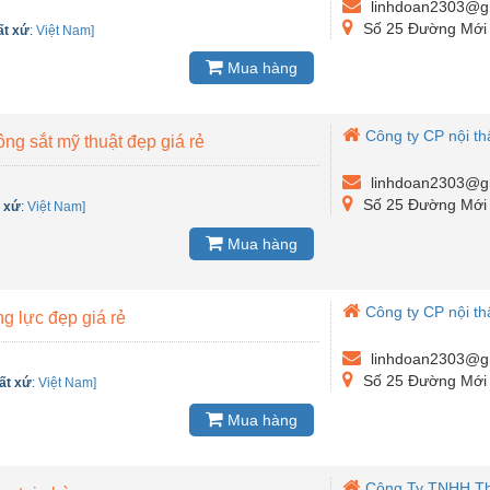
linhdoan2303@g
Số 25 Đường Mới 
ất xứ
:
Việt Nam]
Mua hàng
Công ty CP nội thấ
ông sắt mỹ thuật đẹp giá rẻ
linhdoan2303@g
Số 25 Đường Mới 
 xứ
:
Việt Nam]
Mua hàng
Công ty CP nội thấ
g lực đẹp giá rẻ
linhdoan2303@g
Số 25 Đường Mới 
ất xứ
:
Việt Nam]
Mua hàng
Công Ty TNHH Th