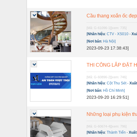
Cầu thang xoắn ốc đẹp
[Mã: G-61096-1]
[xem: 735]
[
Nhãn hiệu
:
CTV - XS010
-
Xu
[
Nơi bán
:
Hà Nội]
2023-09-23 17:38:43]
THI CÔNG LẮP ĐẶT
[Mã: G-60896-2]
[xem: 746]
[
Nhãn hiệu
:
Cột Thu Sét
-
Xuấ
[
Nơi bán
:
Hồ Chí Minh]
2023-09-20 16:29:51]
Những loại phụ kiện t
[Mã: G-60674-4]
[xem: 796]
[
Nhãn hiệu
:
Thành Tiến
-
Xuất