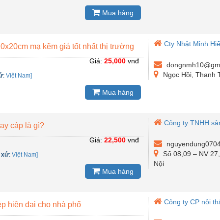
Mua hàng
Cty Nhật Minh Hi
20x20cm mạ kẽm giá tốt nhất thị trường
Giá:
25,000
vnđ
dongnmh10@gma
Ngọc Hồi, Thanh T
ứ
:
Việt Nam]
Mua hàng
Công ty TNHH sản 
y cáp là gì?
Giá:
22,500
vnđ
nguyendung070
Số 08,09 – NV 27,
 xứ
:
Việt Nam]
Nội
Mua hàng
Công ty CP nội thấ
p hiện đại cho nhà phố