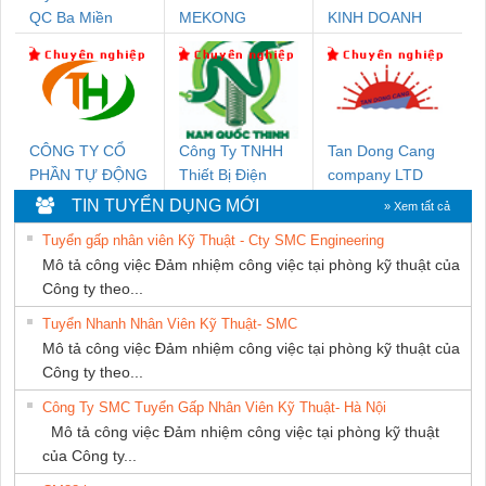
QC Ba Miền
MEKONG
KINH DOANH
MARINE
DỊCH VỤ XNK
SUPPLY
PHƯƠNG NAM
CÔNG TY CỔ
Công Ty TNHH
Tan Dong Cang
PHẦN TỰ ĐỘNG
Thiết Bị Điện
company LTD
TIẾN HƯNG
Nam Quốc Thịnh
TIN TUYỂN DỤNG MỚI
» Xem tất cả
Tuyển gấp nhân viên Kỹ Thuật - Cty SMC Engineering
Mô tả công việc Đảm nhiệm công việc tại phòng kỹ thuật của
Công ty theo...
Tuyển Nhanh Nhân Viên Kỹ Thuật- SMC
Mô tả công việc Đảm nhiệm công việc tại phòng kỹ thuật của
Công ty theo...
Công Ty SMC Tuyển Gấp Nhân Viên Kỹ Thuật- Hà Nội
Mô tả công việc Đảm nhiệm công việc tại phòng kỹ thuật
của Công ty...