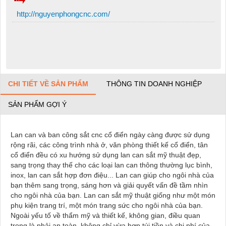
http://nguyenphongcnc.com/
CHI TIẾT VỀ SẢN PHẨM
THÔNG TIN DOANH NGHIỆP
SẢN PHẨM GỢI Ý
Lan can và ban công sắt cnc cổ điển ngày càng được sử dụng
rộng rãi, các công trình nhà ở, văn phòng thiết kế cổ điển, tân
cổ điển đều có xu hướng sử dụng lan can sắt mỹ thuật đẹp,
sang trọng thay thế cho các loại lan can thông thường lục bình,
inox, lan can sắt hợp đơn điệu... Lan can giúp cho ngôi nhà của
bạn thêm sang trọng, sáng hơn và giải quyết vấn đề tầm nhìn
cho ngôi nhà của bạn. Lan can sắt mỹ thuật giống như một món
phụ kiện trang trí, một món trang sức cho ngôi nhà của bạn.
Ngoài yếu tố về thẩm mỹ và thiết kế, không gian, điều quan
trọng là phải an toàn, không chỉ vừa hợp túi tiền và chi phí của