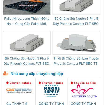
Pallet Nhựa Long Thành Đồng
Bộ Chống Sét Nguồn 3 Pha 5
Nai – Cung Cấp Pallet Mới,
Dây Phoenix Contact FLT-SEC-
C
Pallet Cũ Giá Tốt
P-T1-3S-264/50-FM - 2909589
Bộ Chống Sét Nguồn 3 Pha 5
Thiết Bị Chống Sét Lan Truyền
B
Dây Phoenix Contact FLT-SEC-
Phoenix Contact PLT-SEC-T3-
P-T1-3S-440/35-FM - 2908264
230-FM-PT - 2907928
Nhà cung cấp chuyên nghiệp
Cty TNHH TM
CÔNG TY TNHH
CÔNG TY TNHH