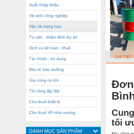
Xuất nhập khẩu
Vệ sinh công nghiệp
Vận tải hàng hóa
Tư vấn - thẩm định dự án
Dịch vụ kế toán - thuế
CHI TIẾT
Tài chính - tín dụng
Bảo trì bảo dưỡng
Gia công cơ khí
Đơn 
Thi công lắp đặt
Bình
Cho thuê thiết bị
Cung
Cho thuê VP-nhà-xưởng
tối 
DANH MỤC SẢN PHẨM
Khu công ng