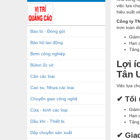
việc lựa ch
hiệu suất và
Công ty T
trơn toàn d
Bao bì - Đóng gói
Giảm 
Bảo hộ lao động
Hạn 
Tăng 
Bơm công nghiệp
Lợi í
Bùlon ốc vít
Tân 
Cân các loại
Việc lựa ch
Cao su, Nhựa các loại
✔ Tối 
Chuyển giao công nghệ
Giảm
Cửa - kính các loại
Hạn 
Dầu khí - Thiết bị
Tăng 
Dây chuyền sản xuất
✔ Giao