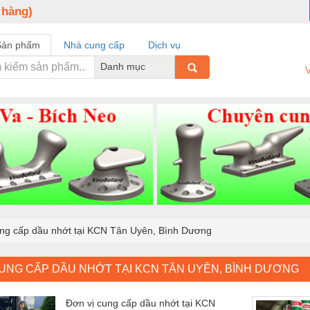
 hàng)
Sản phẩm
Nhà cung cấp
Dịch vụ
Danh mục
V
ung cấp dầu nhớt tại KCN Tân Uyên, Bình Dương
CUNG CẤP DẦU NHỚT TẠI KCN TÂN UYÊN, BÌNH DƯƠNG
Đơn vị cung cấp dầu nhớt tại KCN