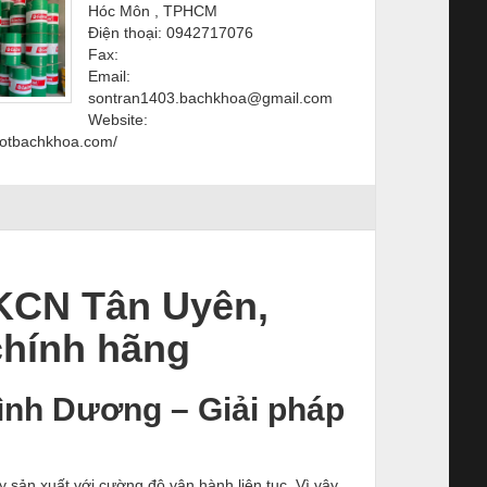
Hóc Môn , TPHCM
Điện thoại: 0942717076
Fax:
Email:
sontran1403.bachkhoa@gmail.com
Website:
hotbachkhoa.com/
 KCN Tân Uyên,
 chính hãng
ình Dương – Giải pháp
sản xuất với cường độ vận hành liên tục. Vì vậy,