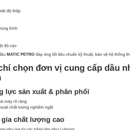
iệt độ thấp
rung bình
ệt độ cao
dầu
MATIC PETRO
đáp ứng tốt tiêu chuẩn kỹ thuật, bảo vệ hệ thống th
chí chọn đơn vị cung cấp dầu 
n
 lực sản xuất & phân phối
hà máy rõ ràng
soát chất lượng nghiêm ngặt
gia chất lượng cao
ng phụ gia từ các hãng lớn như Lubrizol