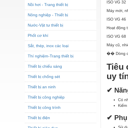
ISO VG 32
Nồi hơi - Trang thiết bị
Máy mới, nh
Nông nghiệp - Thiết bị
ISO VG 46
Nước-Vật tư thiết bị
Hoạt động t
Phốt cơ khí
ISO VG 68
Máy cũ, nhi
Sắt, thép, inox các loại
�� Dòng 
Thí nghiệm-Trang thiết bị
Tiêu 
Thiết bị chiếu sáng
uy tí
Thiết bị chống sét
Thiết bị an ninh
✔ Năng
Thiết bị công nghiệp
Có n
Kiểm 
Thiết bị công trình
✔ Phụ 
Thiết bị điện
Sử dụ
Thiết bị giáo dục