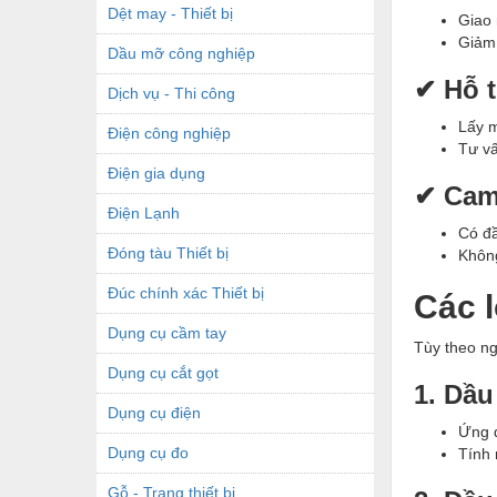
Dệt may - Thiết bị
Giao
Giảm 
Dầu mỡ công nghiệp
✔ Hỗ t
Dịch vụ - Thi công
Lấy m
Điện công nghiệp
Tư vấ
Điện gia dụng
✔ Cam
Điện Lạnh
Có đ
Đóng tàu Thiết bị
Không
Đúc chính xác Thiết bị
Các l
Dụng cụ cầm tay
Tùy theo ng
Dụng cụ cắt gọt
1. Dầu
Dụng cụ điện
Ứng d
Dụng cụ đo
Tính 
Gỗ - Trang thiết bị