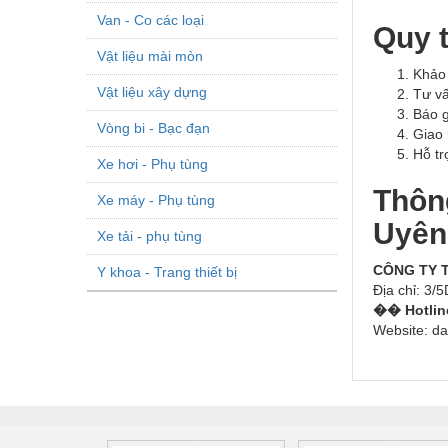
Van - Co các loại
Quy 
Vật liệu mài mòn
Khảo 
Vật liệu xây dựng
Tư vấ
Báo g
Vòng bi - Bạc đạn
Giao 
Hỗ tr
Xe hơi - Phụ tùng
Thông
Xe máy - Phụ tùng
Uyên
Xe tải - phụ tùng
CÔNG TY 
Y khoa - Trang thiết bị
Địa chỉ: 3
�� Hotline
Website: d