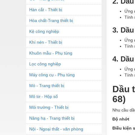
2. Dầu
Hàn cắt - Thiết bị
Ứng d
Tính 
Hóa chất-Trang thiết bị
3. Dầu
Kệ công nghiệp
Ứng d
Khí nén - Thiết bị
Tính 
Khuôn mẫu - Phụ tùng
4. Dầu
Lọc công nghiệp
Ứng d
Máy công cụ - Phụ tùng
Tính 
Mỏ - Trang thiết bị
Dầu t
Mô tơ - Hộp số
68)
Môi trường - Thiết bị
Nhu cầu dầu
Nâng hạ - Trang thiết bị
Độ nhớt
Điều kiện 
Nội - Ngoại thất - văn phòng