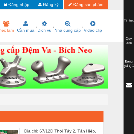
Đăng nhập
Đăng ký
Đăng sản phẩm
Tin tức
iệc làm
Cần mua
Dịch vụ
Nhà cung cấp
Video clip
Quy
định
Bảng
giá QC
Địa chỉ: 67/12D Thới Tây 2, Tân Hiệp,