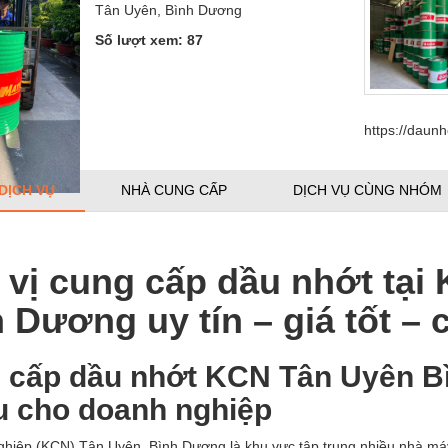
Tân Uyên, Bình Dương
Số lượt xem: 87
https://daun
 DỊCH VỤ
NHÀ CUNG CẤP
DỊCH VỤ CÙNG NHÓM
vị cung cấp dầu nhớt tại
 Dương uy tín – giá tốt –
 cấp dầu nhớt KCN Tân Uyên B
ưu cho doanh nghiệp
hiệp (KCN) Tân Uyên, Bình Dương là khu vực tập trung nhiều nhà máy 