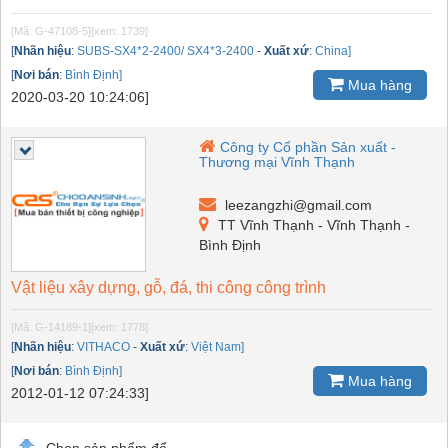
[Mã: G-47108-5]
[xem: 1739]
[
Nhãn hiệu
:
SUBS-SX4*2-2400/ SX4*3-2400
-
Xuất xứ
:
China]
[
Nơi bán
:
Bình Định]
Mua hàng
2020-03-20 10:24:06]
Công ty Cổ phần Sản xuất -
Thương mại Vĩnh Thạnh
leezangzhi@gmail.com
TT Vĩnh Thạnh - Vĩnh Thạnh -
Bình Định
Vật liệu xây dựng, gỗ, đá, thi công công trình
[Mã: G-14189-1]
[xem: 1778]
[
Nhãn hiệu
:
VITHACO
-
Xuất xứ
:
Việt Nam]
[
Nơi bán
:
Bình Định]
Mua hàng
2012-01-12 07:24:33]
Chọn sản phẩm để