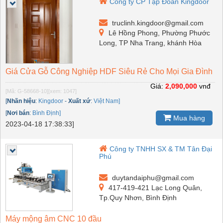
Công ty CP Tập Đoàn Kingdoor
truclinh.kingdoor@gmail.com
Lê Hồng Phong, Phường Phước
Long, TP Nha Trang, khánh Hòa
Giá Cửa Gỗ Công Nghiệp HDF Siêu Rẻ Cho Mọi Gia Đình
Giá:
2,090,000
vnđ
[Mã: G-58668-10]
[xem: 1047]
[
Nhãn hiệu
:
Kingdoor
-
Xuất xứ
:
Việt Nam]
[
Nơi bán
:
Bình Định]
Mua hàng
2023-04-18 17:38:33]
Công ty TNHH SX & TM Tân Đại
Phú
duytandaiphu@gmail.com
417-419-421 Lạc Long Quân,
Tp.Quy Nhơn, Bình Định
Máy mộng âm CNC 10 đầu