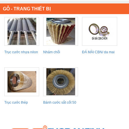
GỖ - TRANG THIẾT BỊ
Trục cước nhựa nilon
Nhám chổi
ĐÁ MÀI CBN/ da mai
cát
luoi cua/ da mai dao...
Trục cước thép
Bánh cước sắt cốt 50