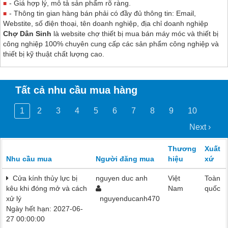
- Giá hợp lý, mô tả sản phẩm rõ ràng.
- Thông tin gian hàng bán phải có đầy đủ thông tin: Email,
Webstite, số điện thoại, tên doanh nghiệp, địa chỉ doanh nghiệp
Chợ Dân Sinh
là website chợ thiết bị mua bán máy móc và thiết bị
công nghiệp 100% chuyên cung cấp các sản phẩm công nghiệp và
thiết bị kỹ thuật chất lượng cao.
Tất cả nhu cầu mua hàng
1
2
3
4
5
6
7
8
9
10
Next ›
Thương
Xuất
Nhu cầu mua
Người đăng mua
hiệu
xứ
Cửa kính thủy lực bị
nguyen duc anh
Việt
Toàn
kêu khi đóng mở và cách
Nam
quốc
xử lý
nguyenducanh470
Ngày hết hạn: 2027-06-
27 00:00:00