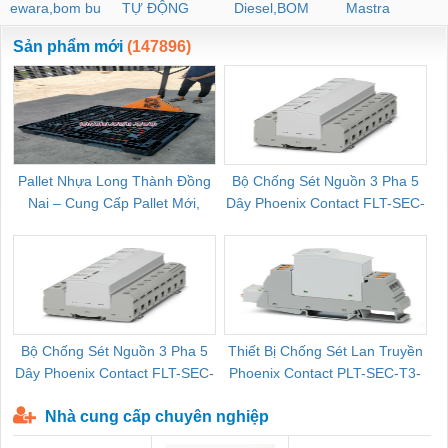
ewara,bom bu
TỰ ĐỘNG
Diesel,BOM
Mastra
ewara
CHUA CHAY
Sản phẩm mới
(147896)
Pallet Nhựa Long Thành Đồng
Bộ Chống Sét Nguồn 3 Pha 5
Nai – Cung Cấp Pallet Mới,
Dây Phoenix Contact FLT-SEC-
C
Pallet Cũ Giá Tốt
P-T1-3S-264/50-FM - 2909589
Bộ Chống Sét Nguồn 3 Pha 5
Thiết Bị Chống Sét Lan Truyền
B
Dây Phoenix Contact FLT-SEC-
Phoenix Contact PLT-SEC-T3-
P-T1-3S-440/35-FM - 2908264
230-FM-PT - 2907928
Nhà cung cấp chuyên nghiệp