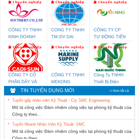
CÔNG TY TNHH
CONG TY TNHH
CÔNG TY CP
KINH DOANH
TM-DV DAI
TỰ ĐỘNG TIẾN
DỊCH VỤ XNK
DONG THANH
HƯNG
PHƯƠNG NAM
CÔNG TY CỔ
CÔNG TY TNHH
Công Ty TNHH
PHẦN DÂY VÀ
MEKONG
Thiết Bị Điện
CÁP ĐIỆN
MARINE
Nam Quốc Thịnh
TIN TUYỂN DỤNG MỚI
» Xem tất cả
THƯỢNG ĐÌNH
SUPPLY
Tuyển gấp nhân viên Kỹ Thuật - Cty SMC Engineering
Mô tả công việc Đảm nhiệm công việc tại phòng kỹ thuật của
Công ty theo...
Tuyển Nhanh Nhân Viên Kỹ Thuật- SMC
Mô tả công việc Đảm nhiệm công việc tại phòng kỹ thuật của
Công ty theo...