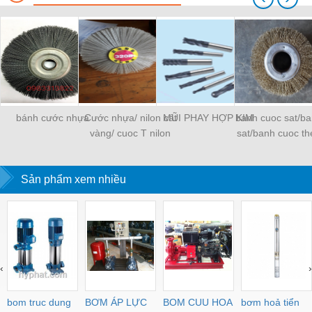
bánh cước nhựa
Cước nhựa/ nilon cát
MŨI PHAY HỢP KIM
banh cuoc sat/ba
vàng/ cuoc T nilon
sat/banh cuoc th
thep
Sản phẩm xem nhiều
‹
›
bom truc dung
BƠM ÁP LỰC
BOM CUU HOA
bơm hoả tiển