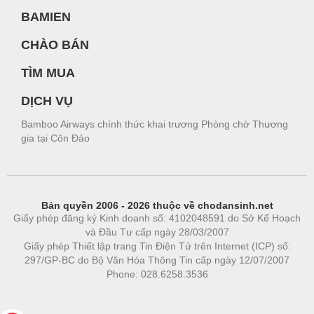
BAMIEN
CHÀO BÁN
TÌM MUA
DỊCH VỤ
Bamboo Airways chính thức khai trương Phòng chờ Thương
gia tại Côn Đảo
Bản quyền 2006 - 2026 thuộc về chodansinh.net
Giấy phép đăng ký Kinh doanh số: 4102048591 do Sở Kế Hoạch
và Đầu Tư cấp ngày 28/03/2007
Giấy phép Thiết lập trang Tin Điện Tử trên Internet (ICP) số:
297/GP-BC do Bộ Văn Hóa Thông Tin cấp ngày 12/07/2007
Phone: 028.6258.3536
Phòng trọ
|
https://bdsgroup.vn
https://kqxs123.com