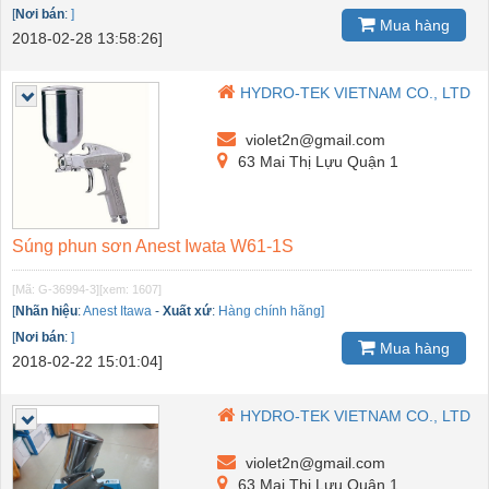
[
Nơi bán
:
]
Mua hàng
2018-02-28 13:58:26]
HYDRO-TEK VIETNAM CO., LTD
violet2n@gmail.com
63 Mai Thị Lựu Quận 1
Súng phun sơn Anest Iwata W61-1S
[Mã: G-36994-3]
[xem: 1607]
[
Nhãn hiệu
:
Anest Itawa
-
Xuất xứ
:
Hàng chính hãng]
[
Nơi bán
:
]
Mua hàng
2018-02-22 15:01:04]
HYDRO-TEK VIETNAM CO., LTD
violet2n@gmail.com
63 Mai Thị Lựu Quận 1