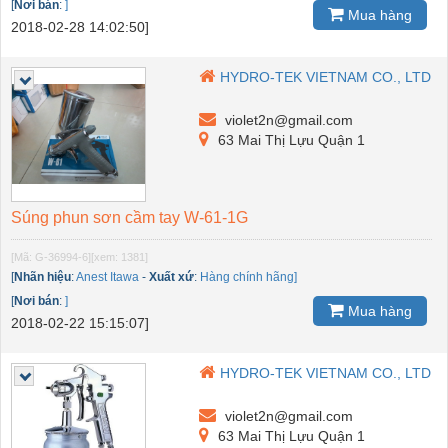
[
Nơi bán
:
]
Mua hàng
2018-02-28 14:02:50]
HYDRO-TEK VIETNAM CO., LTD
violet2n@gmail.com
63 Mai Thị Lựu Quận 1
Súng phun sơn cầm tay W-61-1G
[Mã: G-36994-6]
[xem: 1381]
[
Nhãn hiệu
:
Anest Itawa
-
Xuất xứ
:
Hàng chính hãng]
[
Nơi bán
:
]
Mua hàng
2018-02-22 15:15:07]
HYDRO-TEK VIETNAM CO., LTD
violet2n@gmail.com
63 Mai Thị Lựu Quận 1