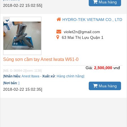
Mua hàng
2018-02-22 15:02:55]
HYDRO-TEK VIETNAM CO., LTD
violet2n@gmail.com
63 Mai Thị Lựu Quận 1
Súng sơn cầm tay Anest Iwata W61-0
Giá:
2,500,000
vnđ
[Mã: G-36994-2]
[xem: 1138]
[
Nhãn hiệu
:
Anest Itawa
-
Xuất xứ
:
Hàng chính hãng]
[
Nơi bán
:
]
Mua hàng
2018-02-22 15:02:35]