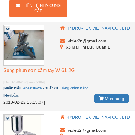
LIÊN HỆ NHÀ CUNG
CẤP
HYDRO-TEK VIETNAM CO., LTD
violet2n@gmail.com
63 Mai Thị Lựu Quận 1
Súng phun sơn cầm tay W-61-2G
[Mã: G-36994-7]
[xem: 2389]
[
Nhãn hiệu
:
Anest Itawa
-
Xuất xứ
:
Hàng chính hãng]
[
Nơi bán
:
]
Mua hàng
2018-02-22 15:19:07]
HYDRO-TEK VIETNAM CO., LTD
violet2n@gmail.com