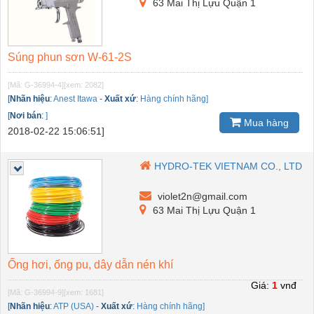
63 Mai Thị Lựu Quận 1
Súng phun sơn W-61-2S
[Mã: G-36994-4]
[xem: 2082]
[
Nhãn hiệu
:
Anest Itawa
-
Xuất xứ
:
Hàng chính hãng]
[
Nơi bán
:
]
Mua hàng
2018-02-22 15:06:51]
HYDRO-TEK VIETNAM CO., LTD
violet2n@gmail.com
63 Mai Thị Lựu Quận 1
Ống hơi, ống pu, dây dẫn nén khí
Giá:
1
vnđ
[Mã: G-36994-9]
[xem: 1681]
[
Nhãn hiệu
:
ATP (USA)
-
Xuất xứ
:
Hàng chính hãng]