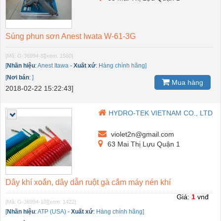
Súng phun sơn Anest Iwata W-61-3G
[Mã: G-36994-8]
[xem: 1560]
[
Nhãn hiệu
:
Anest Itawa
-
Xuất xứ
:
Hàng chính hãng]
[
Nơi bán
:
]
Mua hàng
2018-02-22 15:22:43]
HYDRO-TEK VIETNAM CO., LTD
violet2n@gmail.com
63 Mai Thị Lựu Quận 1
Dây khí xoắn, dây dẫn ruột gà cắm máy nén khí
Giá:
1
vnđ
[Mã: G-36994-10]
[xem: 1422]
[
Nhãn hiệu
:
ATP (USA)
-
Xuất xứ
:
Hàng chính hãng]