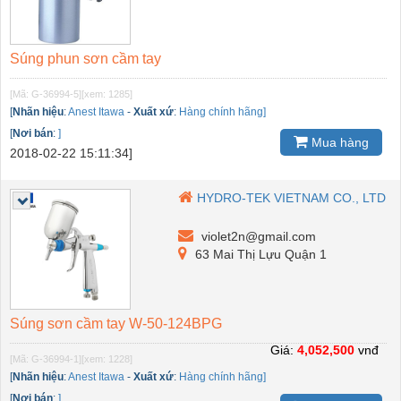
Súng phun sơn cầm tay
[Mã: G-36994-5]
[xem: 1285]
[
Nhãn hiệu
:
Anest Itawa
-
Xuất xứ
:
Hàng chính hãng]
[
Nơi bán
:
]
Mua hàng
2018-02-22 15:11:34]
HYDRO-TEK VIETNAM CO., LTD
violet2n@gmail.com
63 Mai Thị Lựu Quận 1
Súng sơn cầm tay W-50-124BPG
Giá:
4,052,500
vnđ
[Mã: G-36994-1]
[xem: 1228]
[
Nhãn hiệu
:
Anest Itawa
-
Xuất xứ
:
Hàng chính hãng]
[
Nơi bán
:
]