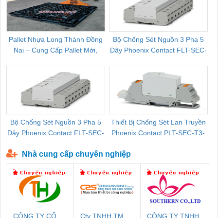
Pallet Nhựa Long Thành Đồng
Bộ Chống Sét Nguồn 3 Pha 5
Nai – Cung Cấp Pallet Mới,
Dây Phoenix Contact FLT-SEC-
C
Pallet Cũ Giá Tốt
P-T1-3S-264/50-FM - 2909589
Bộ Chống Sét Nguồn 3 Pha 5
Thiết Bị Chống Sét Lan Truyền
B
Dây Phoenix Contact FLT-SEC-
Phoenix Contact PLT-SEC-T3-
P-T1-3S-440/35-FM - 2908264
230-FM-PT - 2907928
Nhà cung cấp chuyên nghiệp
CÔNG TY CỔ
Cty TNHH TM
CÔNG TY TNHH