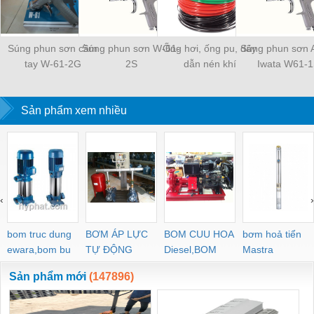
Súng phun sơn cầm
Súng phun sơn W-61-
Ống hơi, ống pu, dây
Súng phun sơn 
tay W-61-2G
2S
dẫn nén khí
Iwata W61-
Sản phẩm xem nhiều
‹
›
bom truc dung
BƠM ÁP LỰC
BOM CUU HOA
bơm hoả tiển
ewara,bom bu
TỰ ĐỘNG
Diesel,BOM
Mastra
ewara
CHUA CHAY
Sản phẩm mới
(147896)