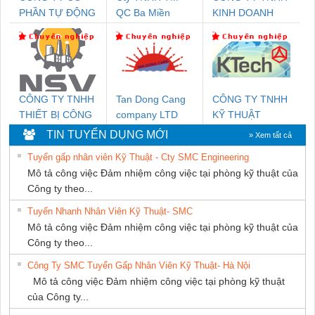
PHẦN TỰ ĐỘNG
QC Ba Miền
KINH DOANH
TIẾN HƯNG
DỊCH VỤ XNK
PHƯƠNG NAM
CÔNG TY TNHH
Tan Dong Cang
CÔNG TY TNHH
THIẾT BỊ CÔNG
company LTD
KỸ THUẬT
NGHIỆP NIHON
KTECH VIỆT
TIN TUYỂN DỤNG MỚI
» Xem tất cả
SETSUBI VIỆT
NAM
Tuyển gấp nhân viên Kỹ Thuật - Cty SMC Engineering
NAM
Mô tả công việc Đảm nhiệm công việc tại phòng kỹ thuật của
Công ty theo...
Tuyển Nhanh Nhân Viên Kỹ Thuật- SMC
Mô tả công việc Đảm nhiệm công việc tại phòng kỹ thuật của
Công ty theo...
Công Ty SMC Tuyển Gấp Nhân Viên Kỹ Thuật- Hà Nội
Mô tả công việc Đảm nhiệm công việc tại phòng kỹ thuật
của Công ty...