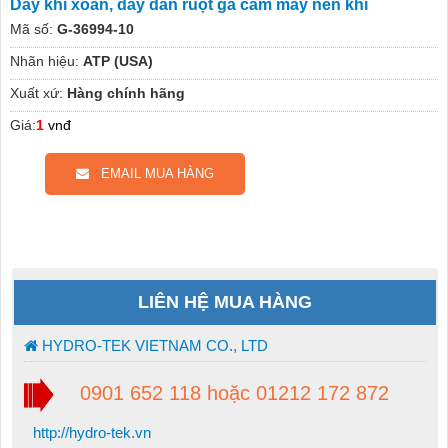
Dây khí xoắn, dây dẫn ruột gà cắm máy nén khí
Mã số:
G-36994-10
Nhãn hiệu:
ATP (USA)
Xuất xứ:
Hàng chính hãng
Giá:
1
vnđ
EMAIL MUA HÀNG
LIÊN HỆ MUA HÀNG
HYDRO-TEK VIETNAM CO., LTD
0901 652 118 hoặc 01212 172 872
http://hydro-tek.vn