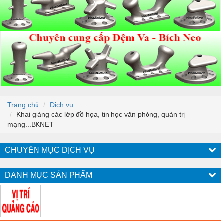
Trang chủ
Dịch vụ
Khai giảng các lớp đồ họa, tin học văn phòng, quản trị
mạng...BKNET
CHUYÊN MỤC DỊCH VỤ
DANH MỤC SẢN PHẨM