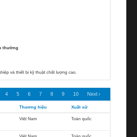
p thường
ệp và thiết bị kỹ thuật chất lượng cao.
4
5
6
7
8
9
10
Next ›
Thương hiệu
Xuất xứ
Việt Nam
Toàn quốc
Việt Nam
Toàn quốc