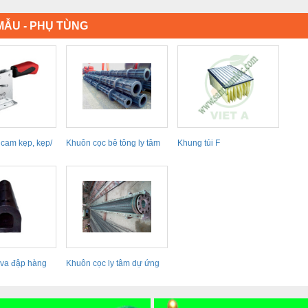
ẪU - PHỤ TÙNG
 cam kẹp, kẹp/
Khuôn cọc bê tông ly tâm
Khung túi F
dự ứng lực
va đập hàng
Khuôn cọc ly tâm dự ứng
03
lực