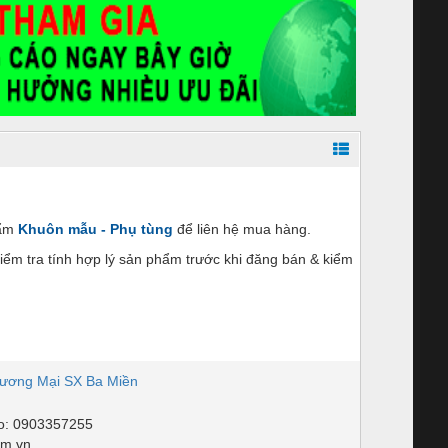
hẩm
Khuôn mẫu - Phụ tùng
để liên hệ mua hàng.
ểm tra tính hợp lý sản phẩm trước khi đăng bán & kiểm
ương Mại SX Ba Miền
o: 0903357255
om.vn