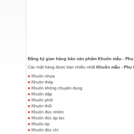
Thiết bị điện
Thiết bị giáo dục
Thiết bị khác
Thiết bị làm sạch
Thiết bị sơn - Sơn
Thiết bị nhà bếp
Đăng ký gian hàng bán sản phẩm Khuôn mẫu - Phụ
Thiết bị nhiệt
Các mặt hàng được bán nhiều nhất
Khuôn mẫu - Phụ 
Khuôn nhựa
Thiêt bị PCCC
Khuôn thép
Khuôn không chuyên dụng
Thiết bị truyền động
Khuôn dập
Thiết bị văn phòng
Khuôn phôi
Khuôn thổi
Thiết bị viễn thông
Khuôn đúc nhôm
Khuôn đúc áp lực
Thủy lực-Thiết bị
Khuôn ép
Khuôn đúc chì
Thủy sản - Trang thiết bị