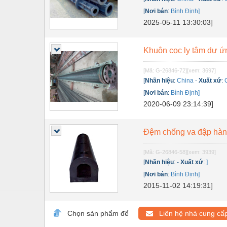
Dụng cụ đo
[
Nơi bán
:
Bình Định]
Gỗ - Trang thiết bị
2025-05-11 13:30:03]
Hàn cắt - Thiết bị
Khuôn cọc ly tâm dự ứ
Hóa chất-Trang thiết bị
[Mã: G-26846-72]
[xem: 3697]
Kệ công nghiệp
[
Nhãn hiệu
:
China
-
Xuất xứ
:
Khí nén - Thiết bị
[
Nơi bán
:
Bình Định]
2020-06-09 23:14:39]
Khuôn mẫu - Phụ tùng
Lọc công nghiệp
Đệm chống va đập hàn
Máy công cụ - Phụ tùng
[Mã: G-26846-58]
[xem: 3939]
[
Nhãn hiệu
:
-
Xuất xứ
:
]
Mỏ - Trang thiết bị
[
Nơi bán
:
Bình Định]
Mô tơ - Hộp số
2015-11-02 14:19:31]
Môi trường - Thiết bị
Chọn sản phẩm để
Liên hệ nhà cung cấ
Nâng hạ - Trang thiết bị