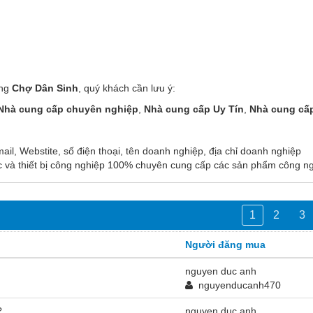
ùng
Chợ Dân Sinh
, quý khách cần lưu ý:
Nhà cung cấp chuyên nghiệp
,
Nhà cung cấp Uy Tín
,
Nhà cung cấ
ail, Webstite, số điện thoại, tên doanh nghiệp, địa chỉ doanh nghiệp
 và thiết bị công nghiệp 100% chuyên cung cấp các sản phẩm công nghi
1
2
3
Người đăng mua
nguyen duc anh
nguyenducanh470
?
nguyen duc anh