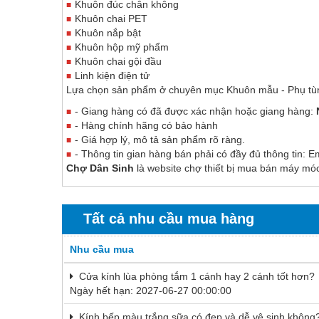
Khuôn đúc chân không
Khuôn chai PET
Tự động hoá
Khuôn nắp bật
Van - Co các loại
Khuôn hộp mỹ phẩm
Khuôn chai gội đầu
Vật liệu mài mòn
Linh kiện điện tử
Lựa chọn sản phẩm ở chuyên mục Khuôn mẫu - Phụ t
Vật liệu xây dựng
- Giang hàng có đã được xác nhận hoặc giang hàng:
Vòng bi - Bạc đạn
- Hàng chính hãng có bảo hành
- Giá hợp lý, mô tả sản phẩm rõ ràng.
Xe hơi - Phụ tùng
- Thông tin gian hàng bán phải có đầy đủ thông tin: Em
Chợ Dân Sinh
là website chợ thiết bị mua bán máy móc
Xe máy - Phụ tùng
Xe tải - phụ tùng
Tất cả nhu cầu mua hàng
Y khoa - Trang thiết bị
Nhu cầu mua
Cửa kính lùa phòng tắm 1 cánh hay 2 cánh tốt hơn?
Ngày hết hạn: 2027-06-27 00:00:00
Kính bếp màu trắng sữa có đẹp và dễ vệ sinh không