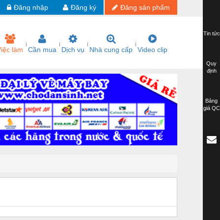
Đăng nhập
Đăng ký
Đăng sản phẩm
Tin tức
iệc làm
Cần mua
Dịch vụ
Nhà cung cấp
Video clip
Quy
định
Bảng
giá QC