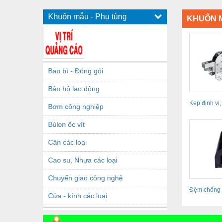
Khuôn mẫu - Phụ tùng
KHUÔN M
Bao bì - Đóng gói
Bảo hộ lao động
Kẹp định vị,
Bơm công nghiệp
Toggle...
Bùlon ốc vít
Cân các loại
Cao su, Nhựa các loại
Chuyển giao công nghệ
Đệm chống 
Cửa - kính các loại
hải E11D02
Dầu khí - Thiết bị