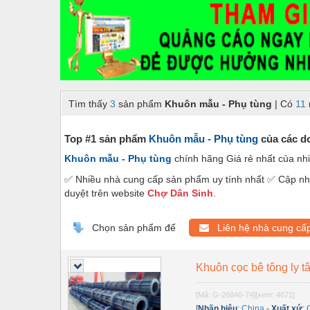
Dây chuyền sản xuất
Dệt may - Thiết bị
Dầu mỡ công nghiệp
Dịch vụ - Thi công
Tìm thấy
3
sản phẩm
Khuôn mẫu - Phụ tùng
| Có
11
Điện công nghiệp
Điện gia dụng
Top #1 sản phẩm
Khuôn mẫu - Phụ tùng
của các do
Khuôn mẫu - Phụ tùng
chính hãng Giá rẻ nhất của nh
Điện Lạnh
✅ Nhiều nhà cung cấp sản phẩm uy tính nhất ✅ Cập nhậ
Đóng tàu Thiết bị
duyệt trên website
Chợ Dân Sinh
.
Đúc chính xác Thiết bị
Chọn sản phẩm để
Liên hệ nhà cung cấ
Dụng cụ cầm tay
Dụng cụ cắt gọt
Khuôn cọc bê tông ly 
Dụng cụ điện
[Mã: G-26846-74]
[xem: 4671]
[
Nhãn hiệu
:
China
-
Xuất xứ
: