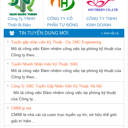
Công Ty TNHH
CÔNG TY CỔ
CÔNG TY TNHH
Thiết Bị Điện
PHẦN TỰ ĐỘNG
KINH DOANH
Nam Quốc Thịnh
TIẾN HƯNG
DỊCH VỤ XNK
TIN TUYỂN DỤNG MỚI
» Xem tất cả
PHƯƠNG NAM
Tuyển gấp nhân viên Kỹ Thuật - Cty SMC Engineering
Mô tả công việc Đảm nhiệm công việc tại phòng kỹ thuật của
Công ty theo...
Tuyển Nhanh Nhân Viên Kỹ Thuật- SMC
Mô tả công việc Đảm nhiệm công việc tại phòng kỹ thuật của
Công ty theo...
Công Ty SMC Tuyển Gấp Nhân Viên Kỹ Thuật- Hà Nội
Mô tả công việc Đảm nhiệm công việc tại phòng kỹ thuật
của Công ty...
CM88 jp net
CM88 là nhà cái cá cược trực tuyến uy tín, sở hữu thế giới
giải trí hiện...