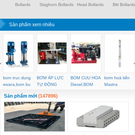
Bollards
Staghorn Bollards
Head Bollards
Bitt Bollard
Sản phẩm xem nhiều
‹
›
bom truc dung
BƠM ÁP LỰC
BOM CUU HOA
bơm hoả tiển
ewara,bom bu
TỰ ĐỘNG
Diesel,BOM
Mastra
ewara
CHUA CHAY
Sản phẩm mới
(147896)