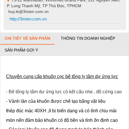
P. Long Thạnh Mỹ, TP Thủ Đức, TPHCM
huy.le@3mien.com.vn
http://3mien.com.vn
CHI TIẾT VỀ SẢN PHẨM
THÔNG TIN DOANH NGHIỆP
SẢN PHẨM GỢI Ý
Chuyên cung cấp khuôn cọc bê tông ly tâm dự ứng lực
- Bê tông ly tâm dự ứng lực có kết cấu nhẹ , độ cứng cao
- Vành lăn của khuôn được chế tạo bằng vật liệu
thép đúc mác 40XH ,
ít bị biến dạng và có tính chịu mài
mòn nên đảm bảo khuôn có độ bền và tính ổn định cao