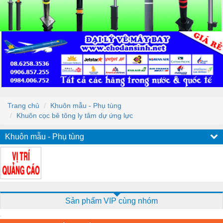
Trang chủ
Khuôn mẫu - Phụ tùng
Khuôn cọc bê tông ly tâm dự ứng lực
Khuôn mẫu - Phụ tùng
Sản phẩm VIP cùng nhóm