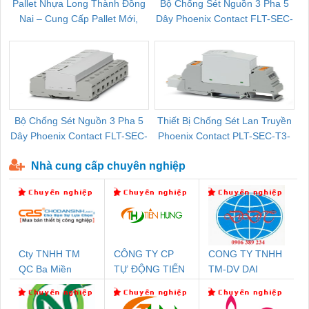
Pallet Nhựa Long Thành Đồng
Bộ Chống Sét Nguồn 3 Pha 5
Nai – Cung Cấp Pallet Mới,
Dây Phoenix Contact FLT-SEC-
C
Pallet Cũ Giá Tốt
P-T1-3S-264/50-FM - 2909589
Bộ Chống Sét Nguồn 3 Pha 5
Thiết Bị Chống Sét Lan Truyền
B
Dây Phoenix Contact FLT-SEC-
Phoenix Contact PLT-SEC-T3-
P-T1-3S-440/35-FM - 2908264
230-FM-PT - 2907928
Nhà cung cấp chuyên nghiệp
Cty TNHH TM
CÔNG TY CP
CONG TY TNHH
QC Ba Miền
TỰ ĐỘNG TIẾN
TM-DV DAI
HƯNG
DONG THANH