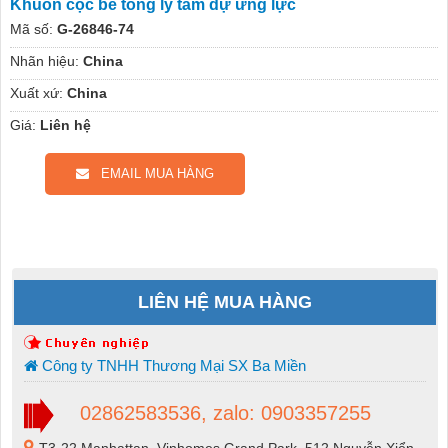
Khuôn cọc bê tông ly tâm dự ứng lực
Mã số:
G-26846-74
Nhãn hiệu:
China
Xuất xứ:
China
Giá:
Liên hệ
EMAIL MUA HÀNG
LIÊN HỆ MUA HÀNG
Công ty TNHH Thương Mại SX Ba Miền
02862583536, zalo: 0903357255
T3-22 Manhattan, Vinhomes Grand Park, 512 Nguyễn Xiển,