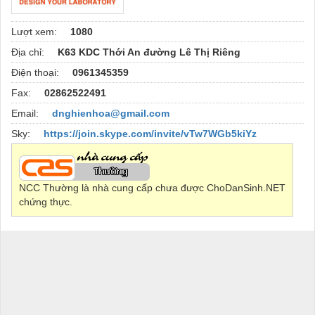
Lượt xem:
1080
Địa chỉ:
K63 KDC Thới An đường Lê Thị Riêng
Điện thoại:
0961345359
Fax:
02862522491
Email:
dnghienhoa@gmail.com
Sky:
https://join.skype.com/invite/vTw7WGb5kiYz
NCC Thường là nhà cung cấp chưa được ChoDanSinh.NET
chứng thực.