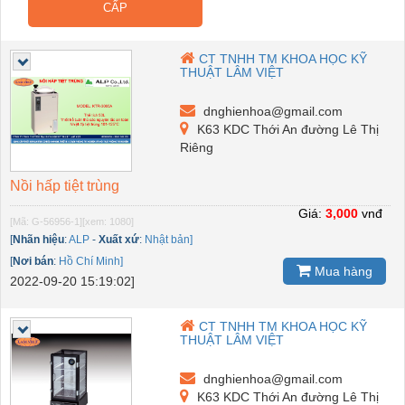
CẤP
CT TNHH TM KHOA HỌC KỸ
THUẬT LÂM VIỆT
dnghienhoa@gmail.com
K63 KDC Thới An đường Lê Thị
Riêng
Nồi hấp tiệt trùng
Giá:
3,000
vnđ
[Mã: G-56956-1]
[xem: 1080]
[
Nhãn hiệu
:
ALP
-
Xuất xứ
:
Nhật bản]
[
Nơi bán
:
Hồ Chí Minh]
Mua hàng
2022-09-20 15:19:02]
CT TNHH TM KHOA HỌC KỸ
THUẬT LÂM VIỆT
dnghienhoa@gmail.com
K63 KDC Thới An đường Lê Thị