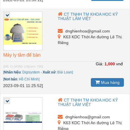
CT TNHH TM KHOA HỌC KỸ
THUẬT LÂM VIỆT
dnghienhoa@gmail.com
K63 KDC Thới An đường Lê Thị
Riêng
Máy ly tâm để bàn
Giá:
1,000
vnđ
[Mã: G-56956-10]
[xem: 796]
[
Nhãn hiệu
:
Digisystem
-
Xuất xứ
:
Đài Loan]
[
Nơi bán
:
Hồ Chí Minh]
Mua hàng
2023-09-01 11:25:52]
CT TNHH TM KHOA HỌC KỸ
THUẬT LÂM VIỆT
dnghienhoa@gmail.com
K63 KDC Thới An đường Lê Thị
Riêng