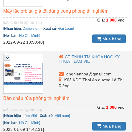
Máy lắc orbital giá tốt dùng trong phòng thí nghiệm
Giá:
1,000
vnđ
[Mã: G-56956-2]
[xem: 741]
[
Nhãn hiệu
:
Digisystem
-
Xuất xứ
:
Đài Loan]
[
Nơi bán
:
Hồ Chí Minh]
Mua hàng
2022-09-22 13:50:40]
CT TNHH TM KHOA HỌC KỸ
THUẬT LÂM VIỆT
dnghienhoa@gmail.com
K63 KDC Thới An đường Lê Thị
Riêng
Bàn chậu rửa phòng thí nghiệm
Giá:
1,000
vnđ
[Mã: G-56956-7]
[xem: 594]
[
Nhãn hiệu
:
Lâm Việt
-
Xuất xứ
:
Việt nam]
[
Nơi bán
:
Hồ Chí Minh]
Mua hàng
2023-01-09 14:42:31]