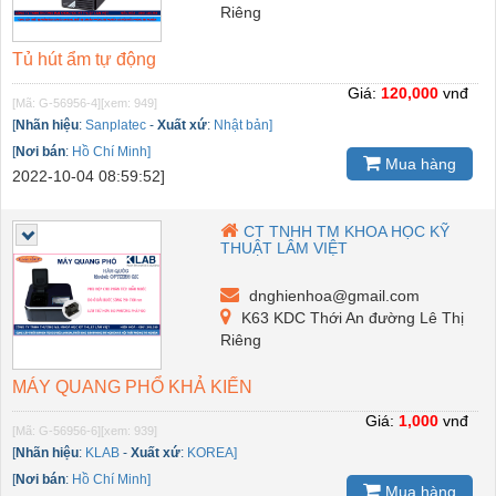
Riêng
Tủ hút ẩm tự động
Giá:
120,000
vnđ
[Mã: G-56956-4]
[xem: 949]
[
Nhãn hiệu
:
Sanplatec
-
Xuất xứ
:
Nhật bản]
[
Nơi bán
:
Hồ Chí Minh]
Mua hàng
2022-10-04 08:59:52]
CT TNHH TM KHOA HỌC KỸ
THUẬT LÂM VIỆT
dnghienhoa@gmail.com
K63 KDC Thới An đường Lê Thị
Riêng
MÁY QUANG PHỔ KHẢ KIẾN
Giá:
1,000
vnđ
[Mã: G-56956-6]
[xem: 939]
[
Nhãn hiệu
:
KLAB
-
Xuất xứ
:
KOREA]
[
Nơi bán
:
Hồ Chí Minh]
Mua hàng