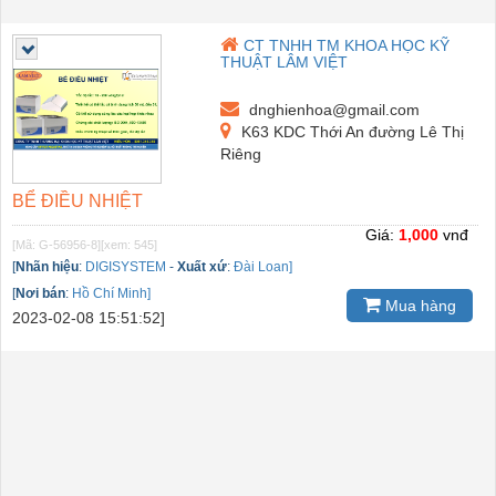
CT TNHH TM KHOA HỌC KỸ
THUẬT LÂM VIỆT
dnghienhoa@gmail.com
K63 KDC Thới An đường Lê Thị
Riêng
BỂ ĐIỀU NHIỆT
Giá:
1,000
vnđ
[Mã: G-56956-8]
[xem: 545]
[
Nhãn hiệu
:
DIGISYSTEM
-
Xuất xứ
:
Đài Loan]
[
Nơi bán
:
Hồ Chí Minh]
Mua hàng
2023-02-08 15:51:52]