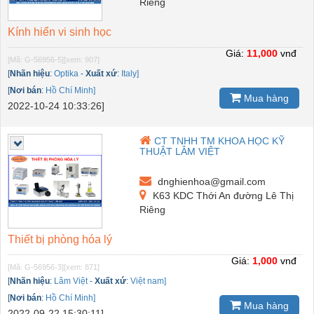
Riêng
Kính hiển vi sinh học
Giá:
11,000
vnđ
[Mã: G-56956-5]
[xem: 907]
[
Nhãn hiệu
:
Optika
-
Xuất xứ
:
Italy]
[
Nơi bán
:
Hồ Chí Minh]
Mua hàng
2022-10-24 10:33:26]
CT TNHH TM KHOA HỌC KỸ
THUẬT LÂM VIỆT
dnghienhoa@gmail.com
K63 KDC Thới An đường Lê Thị
Riêng
Thiết bị phòng hóa lý
Giá:
1,000
vnđ
[Mã: G-56956-3]
[xem: 871]
[
Nhãn hiệu
:
Lâm Việt
-
Xuất xứ
:
Việt nam]
[
Nơi bán
:
Hồ Chí Minh]
Mua hàng
2022-09-22 15:30:11]