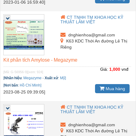
2023-01-06 16:59:40]
CT TNHH TM KHOA HỌC KỸ
THUẬT LÂM VIỆT
dnghienhoa@gmail.com
K63 KDC Thới An đường Lê Thị
Riêng
Kit phân tích Amylose - Megazyme
Giá:
1,000
vnđ
[Mã: G-56956-9]
[xem: 924]
[
Nhãn hiệu
:
Megazyme
-
Xuất xứ
:
Mỹ]
[
Nơi bán
:
Hồ Chí Minh]
Mua hàng
2023-08-25 09:39:05]
CT TNHH TM KHOA HỌC KỸ
THUẬT LÂM VIỆT
dnghienhoa@gmail.com
K63 KDC Thới An đường Lê Thị