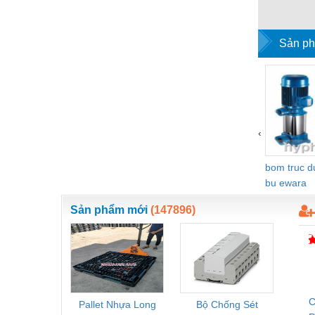
Nước-Vật tư thiết bị
Phốt cơ khí
Sản ph
Sắt, thép, inox các loại
Thí nghiệm-Trang thiết bị
Thiết bị chiếu sáng
‹
Thiết bị chống sét
bom truc 
Thiết bị an ninh
bu ewara
Thiết bị công nghiệp
Sản phẩm mới
(147896)
Thiết bị công trình
Thiết bị điện
Thiết bị giáo dục
Thiết bị khác
C
Pallet Nhựa Long
Bộ Chống Sét
Rơ Le 