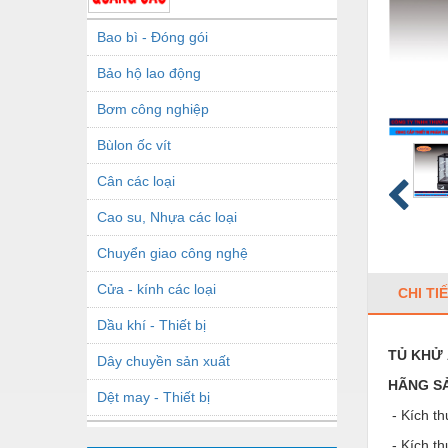
Bao bì - Đóng gói
Bảo hộ lao động
Bơm công nghiệp
Bùlon ốc vít
Cân các loại
Cao su, Nhựa các loại
Chuyển giao công nghệ
Cửa - kính các loại
CHI TI
Dầu khí - Thiết bị
TỦ KHỬ
Dây chuyền sản xuất
HÃNG SẢ
Dệt may - Thiết bị
- Kích 
Dầu mỡ công nghiệp
- Kích t