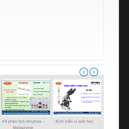
‹
›
Kit phân tích Amylose -
Kính hiển vi sinh học
Thiết bị phò
Megazyme