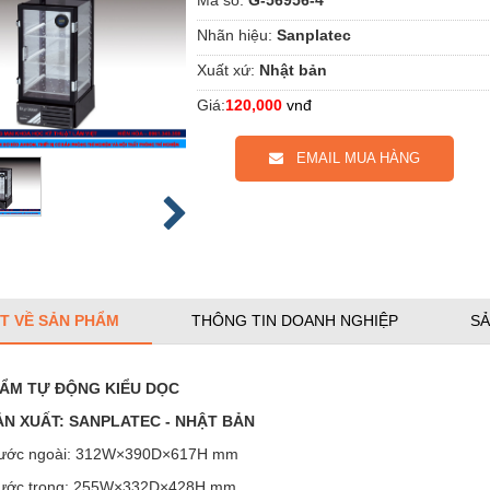
Nhãn hiệu:
Sanplatec
Xuất xứ:
Nhật bản
Giá:
120,000
vnđ
EMAIL MUA HÀNG
ẾT VỀ SẢN PHẨM
THÔNG TIN DOANH NGHIỆP
SẢ
 ẨM TỰ ĐỘNG KIỂU DỌC
N XUẤT: SANPLATEC - NHẬT BẢN
thước ngoài: 312W×390D×617H mm
hước trong: 255W×332D×428H mm