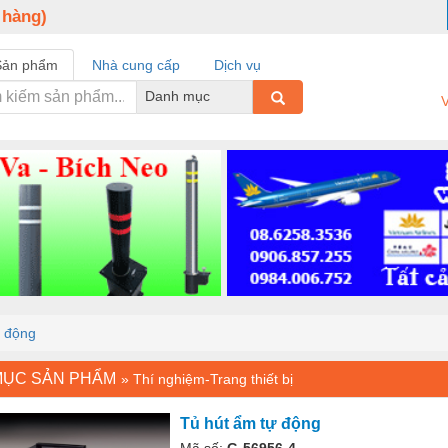
 hàng)
Sản phẩm
Nhà cung cấp
Dịch vụ
Danh mục
V
ự động
MỤC SẢN PHẨM
»
Thí nghiệm-Trang thiết bị
Tủ hút ẩm tự động
Mã số:
G-56956-4