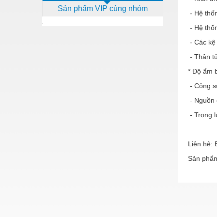
Sản phẩm VIP cùng nhóm
Dịch vụ - Thi công
- Hệ thố
Điện công nghiệp
- Hệ thốn
- Các kệ 
Điện gia dụng
- Thân t
Điện Lạnh
* Độ ẩm b
Đóng tàu Thiết bị
- Công su
Đúc chính xác Thiết bị
- Nguồn 
Dụng cụ cầm tay
- Trọng l
Dụng cụ cắt gọt
Liên hệ:
Dụng cụ điện
Sản phẩm
Dụng cụ đo
Gỗ - Trang thiết bị
Hàn cắt - Thiết bị