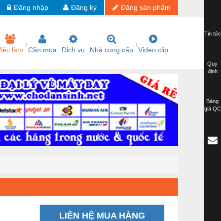
Đăng nhập
Đăng ký
Đăng sản phẩm
Tin tức
iệc làm
Cần mua
Dịch vụ
Nhà cung cấp
Video clip
Quy
định
Bảng
giá QC
LIÊN HỆ MUA HÀNG