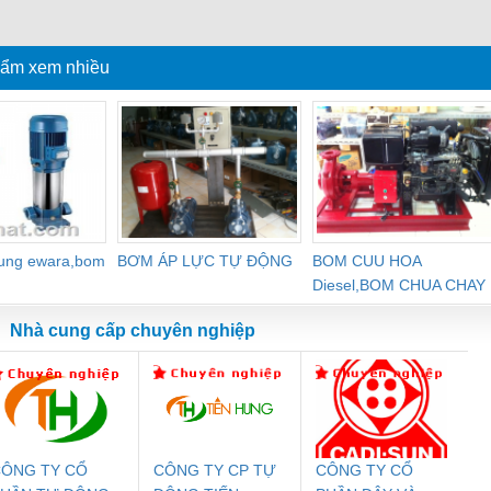
ẩm xem nhiều
dung ewara,bom
BƠM ÁP LỰC TỰ ĐỘNG
BOM CUU HOA
Diesel,BOM CHUA CHAY
Nhà cung cấp chuyên nghiệp
ÔNG TY CỔ
CÔNG TY CP TỰ
CÔNG TY CỔ
Đệm An Toàn
Rơ Le An Toàn
Bộ Lặp Tín Hiệu
Rơ