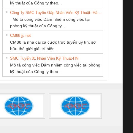
Ba Miền
KINH DOANH
company LTD
enix Contact
tấm pin
điện chuỗi
ray W
kỹ thuật của Công ty theo...
DỊCH VỤ XNK
6960 – PSR-
TRANSCLINIC 16I+
TRANSCLINIC 16I+
BAS 
Công Ty SMC Tuyển Gấp Nhân Viên Kỹ Thuật- Hà Nội
PHƯƠNG NAM
SCP-
1K5 L (2433950000)
(2008130000)
(28
Mô tả công việc Đảm nhiệm công việc tại
/FSP/2X1/1X2
phòng kỹ thuật của Công ty...
CM88 jp net
CÔNG TY TNHH
CONG TY TNHH
CÔNG TY TNHH
CM88 là nhà cái cá cược trực tuyến uy tín, sở
THƯƠNG MẠI
TM-DV DAI DONG
THIẾT BỊ CÔNG
iám sát chuỗi
Bộ chỉnh lưu nguồn
Nẹp nhôm chống
Bộ c
hữu thế giới giải trí hiện...
DỊCH VỤ KỸ
THANH
NGHIỆP NIHON
tấm pin
điện TRANSCLINIC
trơn Đà Nẵng
giám 
THUẬT ĐIỆN CƠ
SETSUBI VIỆT
SMC Tuyển 01 Nhân Viên Kỹ Thuật-HN
SCLINIC 16I+
BKE 1K5.4
Sola
GIA HƯNG PHÁT
NAM
Mô tả công việc Đảm nhiệm công việc tại phòng
 (2502520000)
(7791400879)2. Giá
TRAN
kỹ thuật của Công ty theo...
1K5.4