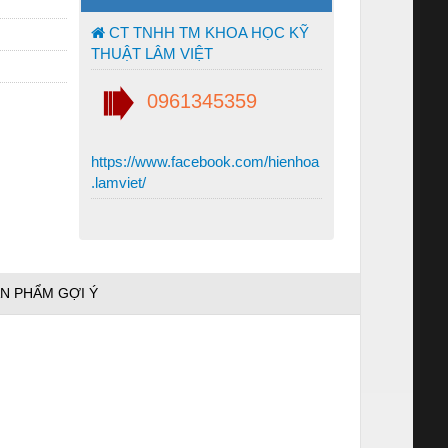
CT TNHH TM KHOA HỌC KỸ
THUẬT LÂM VIỆT
0961345359
https://www.facebook.com/hienhoa
.lamviet/
N PHẨM GỢI Ý