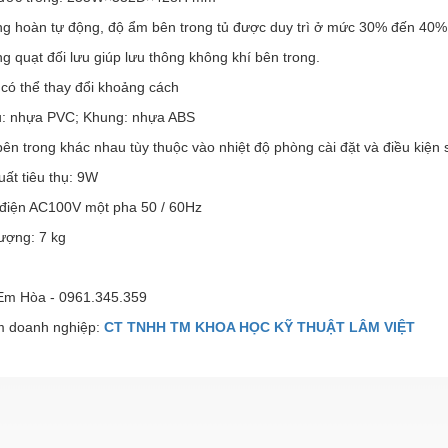
ng hoàn tự động, độ ẩm bên trong tủ được duy trì ở mức 30% đến 40%
g quạt đối lưu giúp lưu thông không khí bên trong.
có thể thay đổi khoảng cách
ủ: nhựa PVC; Khung: nhựa ABS
ên trong khác nhau tùy thuộc vào nhiệt độ phòng cài đặt và điều kiện 
ất tiêu thụ: 9W
điện AC100V một pha 50 / 60Hz
ượng: 7 kg
 Em Hòa - 0961.345.359
 doanh nghiệp:
CT TNHH TM KHOA HỌC KỸ THUẬT LÂM VIỆT