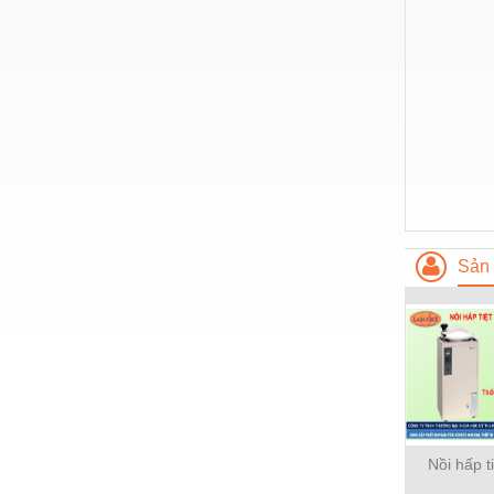
Hóa chất-Trang thiết bị
Kệ công nghiệp
Khí nén - Thiết bị
Khuôn mẫu - Phụ tùng
Lọc công nghiệp
Máy công cụ - Phụ tùng
Mỏ - Trang thiết bị
Sản 
Mô tơ - Hộp số
Môi trường - Thiết bị
Nâng hạ - Trang thiết bị
Nội - Ngoại thất - văn phòng
Nồi hơi - Trang thiết bị
Nồi hấp t
Nông nghiệp - Thiết bị