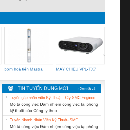
›
bơm hoả tiển Mastra
MÁY CHIẾU VPL-TX7
BOM DINH
WHITE
TIN TUYỂN DỤNG MỚI
» Xem tất cả
Tuyển gấp nhân viên Kỹ Thuật - Cty SMC Engineering
Mô tả công việc Đảm nhiệm công việc tại phòng
kỹ thuật của Công ty theo...
Tuyển Nhanh Nhân Viên Kỹ Thuật- SMC
Cty TNHH TM QC
CÔNG TY TNHH
Tan Dong Cang
 Le An Toàn
Bộ giám sát chuỗi
Bộ giám sát dòng
Bộ ng
Mô tả công việc Đảm nhiệm công việc tại phòng