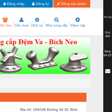
Đăng nhập
Đăng ký
Đăng sản phẩm
Tin tức
iệc làm
Cần mua
Dịch vụ
Nhà cung cấp
Video clip
Quy
định
Bảng
giá QC
Địa chỉ: 104/106 Đường Số 18, Bình