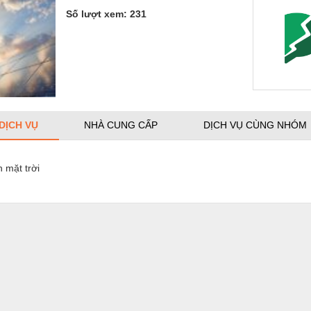
Số lượt xem: 231
 DỊCH VỤ
NHÀ CUNG CẤP
DỊCH VỤ CÙNG NHÓM
n mặt trời