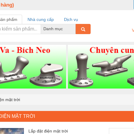
 hàng)
Sản phẩm
Nhà cung cấp
Dịch vụ
Danh mục
V
ện mặt trời
ĐIỆN MẶT TRỜI
Lắp đặt điện mặt trời