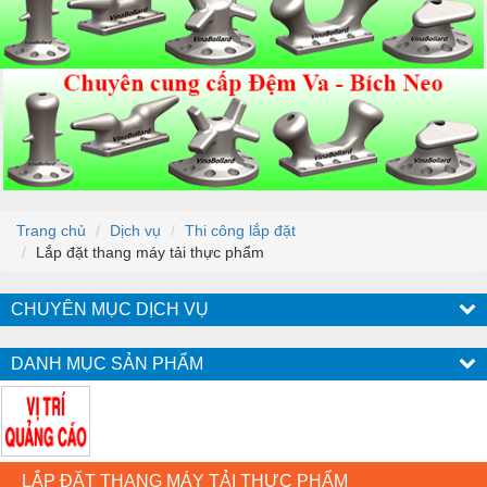
Trang chủ
Dịch vụ
Thi công lắp đặt
Lắp đặt thang máy tải thực phẩm
CHUYÊN MỤC DỊCH VỤ
DANH MỤC SẢN PHẨM
LẮP ĐẶT THANG MÁY TẢI THỰC PHẨM