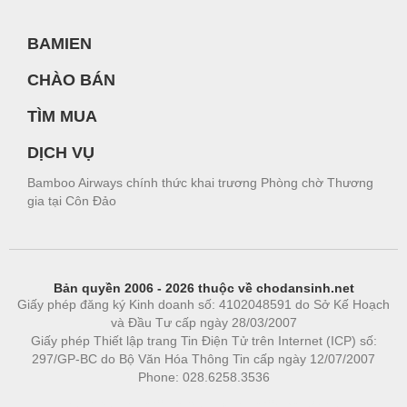
BAMIEN
CHÀO BÁN
TÌM MUA
DỊCH VỤ
Bamboo Airways chính thức khai trương Phòng chờ Thương
gia tại Côn Đảo
Bản quyền 2006 - 2026 thuộc về chodansinh.net
Giấy phép đăng ký Kinh doanh số: 4102048591 do Sở Kế Hoạch
và Đầu Tư cấp ngày 28/03/2007
Giấy phép Thiết lập trang Tin Điện Tử trên Internet (ICP) số:
297/GP-BC do Bộ Văn Hóa Thông Tin cấp ngày 12/07/2007
Phone: 028.6258.3536
Phòng trọ
|
https://bdsgroup.vn
https://kqxs123.com