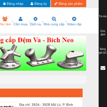
Đăng nhập
Đăng ký
Đăng sản phẩm
Tin tức
iệc làm
Cần mua
Dịch vụ
Nhà cung cấp
Video clip
Quy
định
Bảng
giá QC
Địa chỉ: 392A - 392B Mã Lò, P. Bình