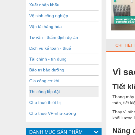
Xuất nhập khẩu
Vệ sinh công nghiệp
Vận tải hàng hóa
Tư vấn - thẩm định dự án
CHI TIẾT
Dịch vụ kế toán - thuế
Tài chính - tín dụng
Vì sa
Bảo trì bảo dưỡng
Gia công cơ khí
Tiết k
Thi công lắp đặt
Thang máy t
Cho thuê thiết bị
toàn, tiết k
Thay vì sử 
Cho thuê VP-nhà-xưởng
khối lượng 
Nâng c
DANH MỤC SẢN PHẨM