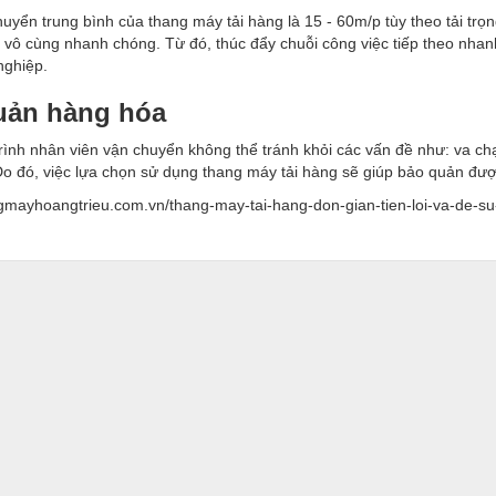
huyển trung bình của thang máy tải hàng là 15 - 60m/p tùy theo tải tr
 vô cùng nhanh chóng. Từ đó, thúc đẩy chuỗi công việc tiếp theo nhanh
nghiệp.
uản hàng hóa
rình nhân viên vận chuyển không thể tránh khỏi các vấn đề như: va ch
o đó, việc lựa chọn sử dụng thang máy tải hàng sẽ giúp bảo quản đượ
ngmayhoangtrieu.com.vn/thang-may-tai-hang-don-gian-tien-loi-va-de-s