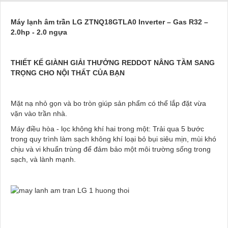
Máy lạnh âm trần LG ZTNQ18GTLA0 Inverter – Gas R32 –
2.0hp - 2.0 ngựa
THIẾT KẾ GIÀNH GIẢI THƯỞNG REDDOT NÂNG TẦM SANG
TRỌNG CHO NỘI THẤT CỦA BẠN
Mặt nạ nhỏ gọn và bo tròn giúp sản phẩm có thể lắp đặt vừa
vặn vào trần nhà.
Máy điều hòa - lọc không khí hai trong một: Trải qua 5 bước
trong quy trình làm sạch không khí loại bỏ bụi siêu mịn, mùi khó
chịu và vi khuẩn trùng để đảm bảo một môi trường sống trong
sạch, và lành mạnh.