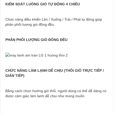
KIẾM SOÁT LUỒNG GIÓ TỰ ÐỘNG 4 CHIỀU
Chức năng điều khiển Lên / Xuống / Trái / Phải tự động giúp
phân phối lượng gió đồng đều.
PHÂN PHỐI LƯỢNG GIÓ ÐỒNG ÐỀU
CHỨC NĂNG LÀM LẠNH DỄ CHỊU (THỔI GIÓ TRỰC TIẾP /
GIÁN TIẾP)
Bằng cách chọn hướng gió thổi, người dùng có thể dễ dàng có
được cảm giác làm lạnh dễ chịu như mong muốn