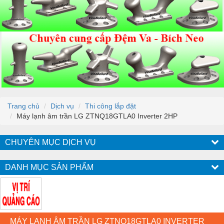
Trang chủ
Dịch vụ
Thi công lắp đặt
Máy lạnh âm trần LG ZTNQ18GTLA0 Inverter 2HP
CHUYÊN MỤC DỊCH VỤ
DANH MỤC SẢN PHẨM
MÁY LẠNH ÂM TRẦN LG ZTNQ18GTLA0 INVERTER