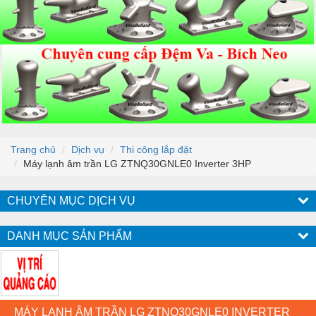
Trang chủ
Dịch vụ
Thi công lắp đặt
Máy lạnh âm trần LG ZTNQ30GNLE0 Inverter 3HP
CHUYÊN MỤC DỊCH VỤ
DANH MỤC SẢN PHẨM
MÁY LẠNH ÂM TRẦN LG ZTNQ30GNLE0 INVERTER