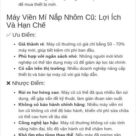
để mua thiết bị mới.
Máy Viền Mí Nắp Nhôm Cũ: Lợi Ích
Và Hạn Chế
✅ Ưu Điểm:
Giá thành rẻ
: Máy cũ thường có giá chỉ bằng 50 - 70%
máy mới, giúp tiết kiệm chi phí ban đầu.
Phù hợp với ngân sách nhỏ
: Những người mới khởi
nghiệp có thể tận dụng máy cũ để giảm áp lực tài chính.
Có sẵn trên thị trường
: Nhiều doanh nghiệp nâng cấp
thiết bị và bán lại máy cũ với giá hấp dẫn.
❌ Nhược Điểm:
Rủi ro hư hỏng cao
: Máy cũ có thể đã qua nhiều lần sử
dụng, dễ gặp vấn đề kỹ thuật, làm gián đoạn sản xuất.
Không có bảo hành chính hãng
: Nhiều máy viền mí
lon cũ không có chế độ bảo hành, khiến chi phí sửa chữa
có thể cao hơn về lâu dài.
Công nghệ lạc hậu
: Máy cũ thường không có các tính
năng hiện đại, tốc độ vận hành có thể chậm hơn.
Khó tìm phụ tùng thay thế
: Nếu máy đã ngừng sản