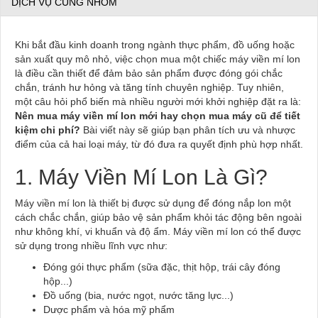
DỊCH VỤ CÙNG NHÓM
Khi bắt đầu kinh doanh trong ngành thực phẩm, đồ uống hoặc
sản xuất quy mô nhỏ, việc chọn mua một chiếc máy viền mí lon
là điều cần thiết để đảm bảo sản phẩm được đóng gói chắc
chắn, tránh hư hỏng và tăng tính chuyên nghiệp. Tuy nhiên,
một câu hỏi phổ biến mà nhiều người mới khởi nghiệp đặt ra là:
Nên mua máy viền mí lon mới hay chọn mua máy cũ để tiết
kiệm chi phí?
Bài viết này sẽ giúp bạn phân tích ưu và nhược
điểm của cả hai loại máy, từ đó đưa ra quyết định phù hợp nhất.
1. Máy Viền Mí Lon Là Gì?
Máy viền mí lon là thiết bị được sử dụng để đóng nắp lon một
cách chắc chắn, giúp bảo vệ sản phẩm khỏi tác động bên ngoài
như không khí, vi khuẩn và độ ẩm. Máy viền mí lon có thể được
sử dụng trong nhiều lĩnh vực như:
Đóng gói thực phẩm (sữa đặc, thịt hộp, trái cây đóng
hộp...)
Đồ uống (bia, nước ngọt, nước tăng lực...)
Dược phẩm và hóa mỹ phẩm