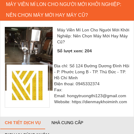
MÁY VIỀN MÍ LON CHO NGƯỜI MỚI KHỞI NGHIỆP:
NÊN CHỌN MÁY MỚI HAY MÁY CŨ?
Máy Viền Mí Lon Cho Người Mới Khởi
Nghiệp: Nên Chọn Máy Mới Hay Máy
Cũ?
Số lượt xem: 204
Địa chỉ: Số 124 Đường Dương Đình Hội
- P. Phước Long B - TP. Thủ Đức - TP.
Hồ Chí Minh
Điện thoại: 0945332374
Fax:
Email: hongytruongthi123@gmail.com
Website: https://dienmaykhoiminh.com
CHI TIẾT DỊCH VỤ
NHÀ CUNG CẤP