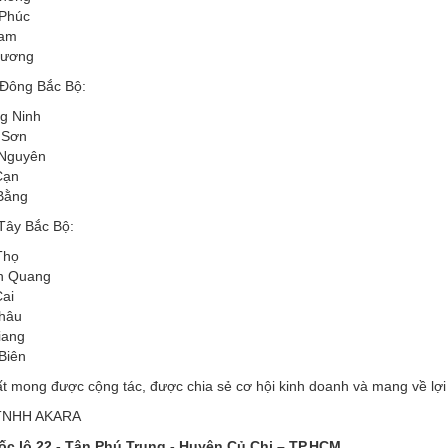
 Phúc
am
Dương
 Đông Bắc Bộ:
g Ninh
 Sơn
 Nguyên
Cạn
Bằng
Tây Bắc Bộ:
Thọ
n Quang
ai
Châu
iang
Biên
ất mong được cộng tác, được chia sẻ cơ hội kinh doanh và mang về lợ
TNHH AKARA
ốc lộ 22 - Tân Phú Trung - Huyện Củ Chi – TP.HCM