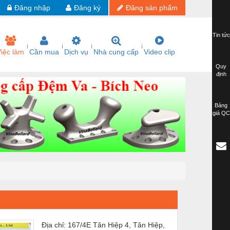
Đăng nhập
Đăng ký
Đăng sản phẩm
Tin tức
iệc làm
Cần mua
Dịch vụ
Nhà cung cấp
Video clip
Quy
định
Bảng
giá QC
Địa chỉ: 167/4E Tân Hiệp 4, Tân Hiệp,