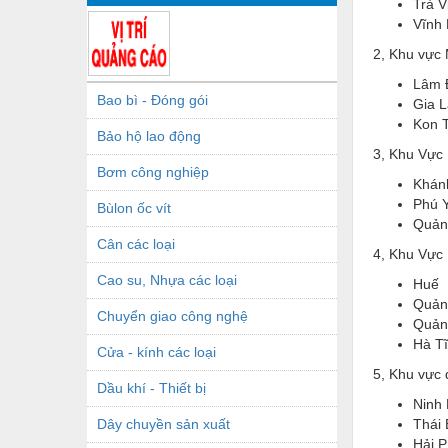
Trà V
Vĩnh
2, Khu vực
Lâm 
Bao bì - Đóng gói
Gia L
Kon 
Bảo hộ lao động
3, Khu Vực
Bơm công nghiệp
Khán
Phú 
Bùlon ốc vít
Quản
Cân các loại
4, Khu Vực
Cao su, Nhựa các loại
Huế
Quảng
Chuyển giao công nghệ
Quản
Hà T
Cửa - kính các loại
5, Khu vực
Dầu khí - Thiết bị
Ninh 
Dây chuyền sản xuất
Thái 
Hải 