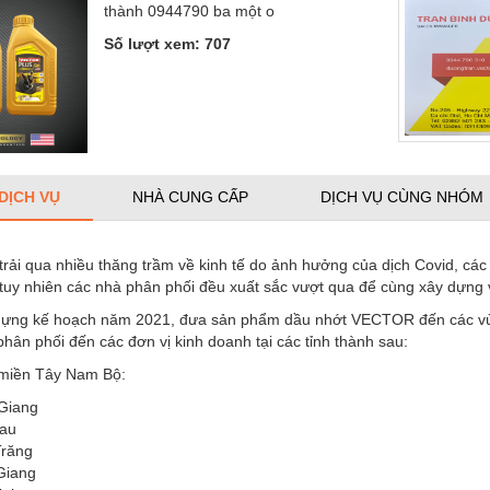
thành 0944790 ba một o
Số lượt xem: 707
 DỊCH VỤ
NHÀ CUNG CẤP
DỊCH VỤ CÙNG NHÓM
rải qua nhiều thăng trầm về kinh tế do ảnh hưởng của dịch Covid, cá
uy nhiên các nhà phân phối đều xuất sắc vượt qua để cùng xây dựng
ựng kế hoạch năm 2021, đưa sản phẩm dầu nhớt VECTOR đến các vù
 phân phối đến các đơn vị kinh doanh tại các tỉnh thành sau:
 miền Tây Nam Bộ:
Giang
au
Trăng
Giang