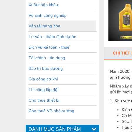
Xuất nhập khẩu
Vệ sinh công nghiệp
Vận tải hàng hóa
Tư vấn - thẩm định dự án
Dịch vụ kế toán - thuế
CHI TIẾT
Tài chính - tín dụng
Bảo trì bảo dưỡng
Năm 2020, t
ảnh hưởng t
Gia công cơ khí
Nhằm xây d
Thi công lắp đặt
gửi lời mời
Cho thuê thiết bị
1, Khu vực
Kiên 
Cho thuê VP-nhà-xưởng
Cà M
Sóc 
Hậu 
DANH MỤC SẢN PHẨM