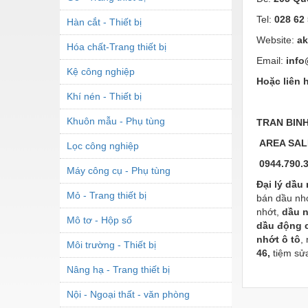
Tel:
028 62 
Hàn cắt - Thiết bị
Website:
ak
Hóa chất-Trang thiết bị
Email:
info
Kệ công nghiệp
Hoặc liên h
Khí nén - Thiết bị
Khuôn mẫu - Phụ tùng
TRAN BIN
AREA SAL
Lọc công nghiệp
0944.790.
Máy công cụ - Phụ tùng
Đại lý dầu
Mỏ - Trang thiết bị
bán dầu nh
nhớt,
dầu 
Mô tơ - Hộp số
dầu động 
nhớt ô tô
,
Môi trường - Thiết bị
46,
tiệm sử
Nâng hạ - Trang thiết bị
Nội - Ngoại thất - văn phòng