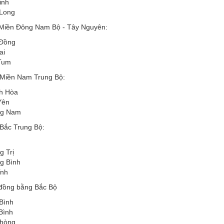
inh
 Long
 Miền Đông Nam Bộ - Tây Nguyên:
Đồng
ai
Tum
 Miền Nam Trung Bộ:
h Hòa
Yên
g Nam
 Bắc Trung Bộ:
 Trị
g Bình
ĩnh
 đồng bằng Bắc Bộ
Bình
Bình
Phòng