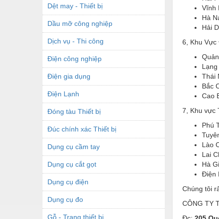
Dệt may - Thiết bị
Vĩnh
Hà N
Dầu mỡ công nghiệp
Hải 
Dịch vụ - Thi công
6, Khu Vực
Quản
Điện công nghiệp
Lạng
Điện gia dụng
Thái
Bắc 
Điện Lạnh
Cao 
7, Khu vực 
Đóng tàu Thiết bị
Phú 
Đúc chính xác Thiết bị
Tuyê
Lào C
Dụng cụ cầm tay
Lai 
Dụng cụ cắt gọt
Hà G
Điện 
Dụng cụ điện
Chúng tôi r
Dụng cụ đo
CÔNG TY 
Gỗ - Trang thiết bị
Đc:
205 Qu