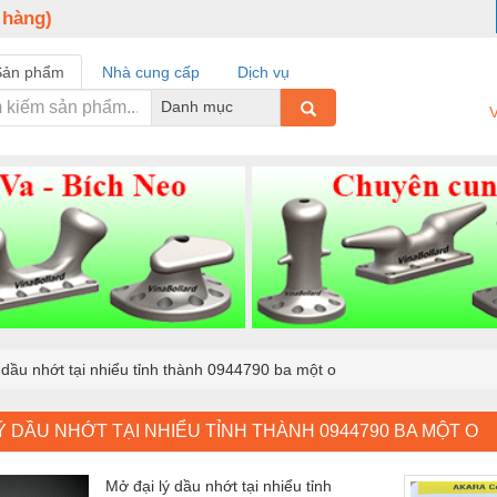
 hàng)
Sản phẩm
Nhà cung cấp
Dịch vụ
Danh mục
V
 dầu nhớt tại nhiểu tỉnh thành 0944790 ba một o
Ý DẦU NHỚT TẠI NHIỂU TỈNH THÀNH 0944790 BA MỘT O
Mở đại lý dầu nhớt tại nhiểu tỉnh