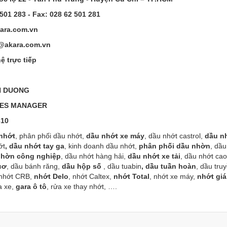
501 283 - Fax: 028 62 501 281
ara.com.vn
@akara.com.vn
ệ trực tiếp
H DUONG
ES MANAGER
310
 nhớt
, phân phối dầu nhớt,
dầu nhớt xe máy
, dầu nhớt castrol,
dầu nh
ớt
, dầu nhớt tay ga
, kinh doanh dầu nhớt,
phân phối dầu nhờn
, dầu
nhờn công nghiệp
, dầu nhớt hàng hải,
dầu nhớt xe tải
, dầu nhớt ca
cơ
, dầu bánh răng,
dầu hộp số
, dầu tuabin
, dầu tuần hoàn
, dầu tru
 nhớt CRB,
nhớt Delo
, nhớt Caltex,
nhớt Total
, nhớt xe máy,
nhớt giá
a xe,
gara ô tô
, rửa xe thay nhớt, ….