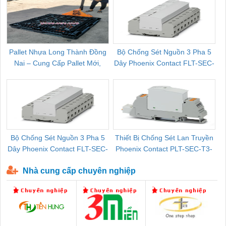
Pallet Nhựa Long Thành Đồng
Bộ Chống Sét Nguồn 3 Pha 5
Nai – Cung Cấp Pallet Mới,
Dây Phoenix Contact FLT-SEC-
C
Pallet Cũ Giá Tốt
P-T1-3S-264/50-FM - 2909589
Bộ Chống Sét Nguồn 3 Pha 5
Thiết Bị Chống Sét Lan Truyền
B
Dây Phoenix Contact FLT-SEC-
Phoenix Contact PLT-SEC-T3-
P-T1-3S-440/35-FM - 2908264
230-FM-PT - 2907928
Nhà cung cấp chuyên nghiệp