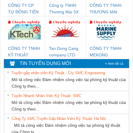
CÔNG TY CP
Công ty TNHH
CÔNG TY TNHH
TỰ ĐỘNG TIẾN
Thương Mại SX
THƯƠNG MẠI
HƯNG
Ba Miền
THIÊN ÂN VIỆT
NAM
CÔNG TY TNHH
Tan Dong Cang
CÔNG TY TNHH
KỸ THUẬT
company LTD
MEKONG
KTECH VIỆT
MARINE
TIN TUYỂN DỤNG MỚI
» Xem tất cả
NAM
SUPPLY
Tuyển gấp nhân viên Kỹ Thuật - Cty SMC Engineering
Mô tả công việc Đảm nhiệm công việc tại phòng kỹ thuật của
Công ty theo...
Tuyển Nhanh Nhân Viên Kỹ Thuật- SMC
Mô tả công việc Đảm nhiệm công việc tại phòng kỹ thuật của
Công ty theo...
Công Ty SMC Tuyển Gấp Nhân Viên Kỹ Thuật- Hà Nội
Mô tả công việc Đảm nhiệm công việc tại phòng kỹ thuật
của Công ty...