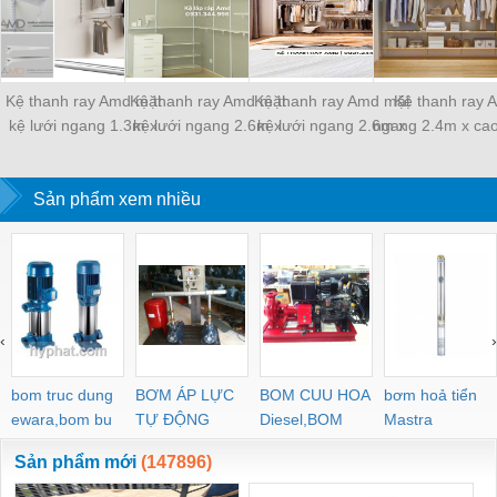
Kệ thanh ray Amd mặt
Kệ thanh ray Amd mặt
Kệ thanh ray Amd mặt
Kệ thanh ray 
kệ lưới ngang 1.3m x
kệ lưới ngang 2.6m x
kệ lưới ngang 2.6m x
ngang 2.4m x ca
2.4m
2.4m giá 1.817.000
2.4m giá 1.817.000
Sản phẩm xem nhiều
‹
›
bom truc dung
BƠM ÁP LỰC
BOM CUU HOA
bơm hoả tiển
ewara,bom bu
TỰ ĐỘNG
Diesel,BOM
Mastra
ewara
CHUA CHAY
Sản phẩm mới
(147896)