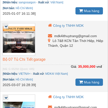
[
Nhãn hiệu
:
sangosaigon
-
Xuất xứ
:
Việt Nam]
[
Nơi bán
:
Hồ Chí Minh]
Mua hàng
2025-01-07 16:11:38]
Công ty TNHH MDK
mdk4ithuytrang@gmail.com
Lô 7&8 KCN Tân Thới Hiệp, Hiệp
Thành, Quận 12
Bộ 07 Tủ Chi Tiết garage
Giá:
35,000,000
vnđ
[Mã: G-65258-1]
[xem: 445]
[
Nhãn hiệu
:
VIETNA<
-
Xuất xứ
:
MDK4i Việt Nam]
[
Nơi bán
:
Hồ Chí Minh]
Mua hàng
2025-03-07 16:28:39]
Công ty TNHH MDK
mdk4ithuytrang@gmail.com