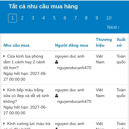
Tất cả nhu cầu mua hàng
1
2
3
4
5
6
7
8
9
10
Next ›
Thương
Xuất
Nhu cầu mua
Người đăng mua
hiệu
xứ
Cửa kính lùa phòng
nguyen duc anh
Việt
Toàn
tắm 1 cánh hay 2 cánh
Nam
quốc
tốt hơn?
nguyenducanh470
Ngày hết hạn: 2027-06-
27 00:00:00
Kính bếp màu trắng
nguyen duc anh
Việt
Toàn
sữa có đẹp và dễ vệ sinh
Nam
quốc
không?
nguyenducanh470
Ngày hết hạn: 2027-06-
27 00:00:00
Kính cường lực màu trà
nguyen duc anh
Việt
Toàn