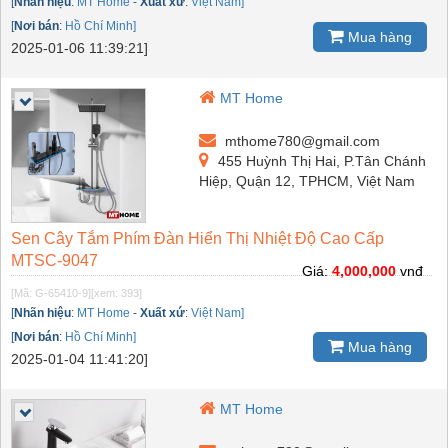
[
Nhãn hiệu
:
MT Home
-
Xuất xứ
:
Việt Nam]
[
Nơi bán
:
Hồ Chí Minh]
Mua hàng
2025-01-06 11:39:21]
MT Home
mthome780@gmail.com
455 Huỳnh Thị Hai, P.Tân Chánh
Hiệp, Quận 12, TPHCM, Việt Nam
Sen Cây Tắm Phím Đàn Hiển Thị Nhiệt Độ Cao Cấp
MTSC-9047
Giá:
4,000,000
vnđ
[Mã: G-65410-9]
[xem: 393]
[
Nhãn hiệu
:
MT Home
-
Xuất xứ
:
Việt Nam]
[
Nơi bán
:
Hồ Chí Minh]
Mua hàng
2025-01-04 11:41:20]
MT Home