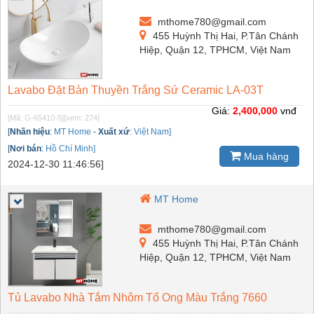
mthome780@gmail.com
455 Huỳnh Thị Hai, P.Tân Chánh
Hiệp, Quận 12, TPHCM, Việt Nam
Lavabo Đặt Bàn Thuyền Trắng Sứ Ceramic LA-03T
Giá:
2,400,000
vnđ
[Mã: G-65410-5]
[xem: 274]
[
Nhãn hiệu
:
MT Home
-
Xuất xứ
:
Việt Nam]
[
Nơi bán
:
Hồ Chí Minh]
Mua hàng
2024-12-30 11:46:56]
MT Home
mthome780@gmail.com
455 Huỳnh Thị Hai, P.Tân Chánh
Hiệp, Quận 12, TPHCM, Việt Nam
Tủ Lavabo Nhà Tắm Nhôm Tổ Ong Màu Trắng 7660