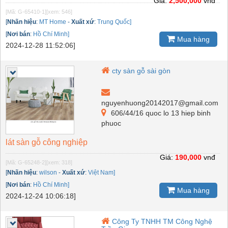
Giá:
2,500,000
vnđ
[Mã: G-65410-1]
[xem: 546]
[
Nhãn hiệu
:
MT Home
-
Xuất xứ
:
Trung Quốc]
[
Nơi bán
:
Hồ Chí Minh]
Mua hàng
2024-12-28 11:52:06]
cty sàn gỗ sài gòn
nguyenhuong20142017@gmail.com
606/44/16 quoc lo 13 hiep binh
phuoc
lát sàn gỗ công nghiệp
Giá:
190,000
vnđ
[Mã: G-65248-2]
[xem: 318]
[
Nhãn hiệu
:
wilson
-
Xuất xứ
:
Việt Nam]
[
Nơi bán
:
Hồ Chí Minh]
Mua hàng
2024-12-24 10:06:18]
Công Ty TNHH TM Công Nghệ