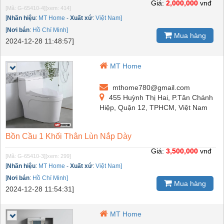
Giá:
2,000,000
vnđ
[Mã: G-65410-4]
[xem: 414]
[
Nhãn hiệu
:
MT Home
-
Xuất xứ
:
Việt Nam]
[
Nơi bán
:
Hồ Chí Minh]
Mua hàng
2024-12-28 11:48:57]
MT Home
mthome780@gmail.com
455 Huỳnh Thị Hai, P.Tân Chánh
Hiệp, Quận 12, TPHCM, Việt Nam
Bồn Cầu 1 Khối Thân Lùn Nắp Dày
Giá:
3,500,000
vnđ
[Mã: G-65410-3]
[xem: 299]
[
Nhãn hiệu
:
MT Home
-
Xuất xứ
:
Việt Nam]
[
Nơi bán
:
Hồ Chí Minh]
Mua hàng
2024-12-28 11:54:31]
MT Home