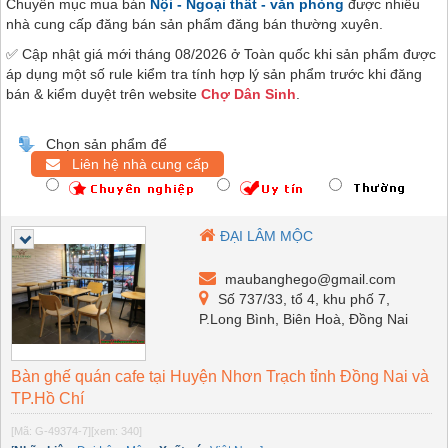
Chuyên mục mua bán
Nội - Ngoại thất - văn phòng
được nhiều
nhà cung cấp đăng bán sản phẩm đăng bán thường xuyên.
✅ Cập nhật giá mới tháng 08/2026 ở Toàn quốc khi sản phẩm được
áp dụng một số rule kiểm tra tính hợp lý sản phẩm trước khi đăng
bán & kiểm duyệt trên website
Chợ Dân Sinh
.
Chọn sản phẩm để
Liên hệ nhà cung cấp
ĐẠI LÂM MỘC
maubanghego@gmail.com
Số 737/33, tổ 4, khu phố 7,
P.Long Bình, Biên Hoà, Đồng Nai
Bàn ghế quán cafe tại Huyện Nhơn Trạch tỉnh Đồng Nai và
TP.Hồ Chí
[Mã: G-49374-7]
[xem: 340]