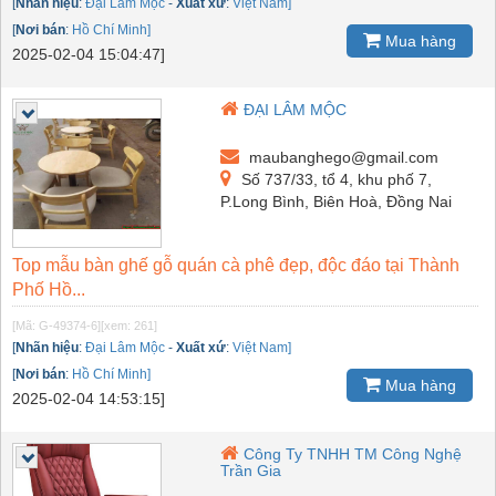
[
Nhãn hiệu
:
Đại Lâm Mộc
-
Xuất xứ
:
Việt Nam]
[
Nơi bán
:
Hồ Chí Minh]
Mua hàng
2025-02-04 15:04:47]
ĐẠI LÂM MỘC
maubanghego@gmail.com
Số 737/33, tổ 4, khu phố 7,
P.Long Bình, Biên Hoà, Đồng Nai
Top mẫu bàn ghế gỗ quán cà phê đẹp, độc đáo tại Thành
Phố Hồ...
[Mã: G-49374-6]
[xem: 261]
[
Nhãn hiệu
:
Đại Lâm Mộc
-
Xuất xứ
:
Việt Nam]
[
Nơi bán
:
Hồ Chí Minh]
Mua hàng
2025-02-04 14:53:15]
Công Ty TNHH TM Công Nghệ
Trần Gia