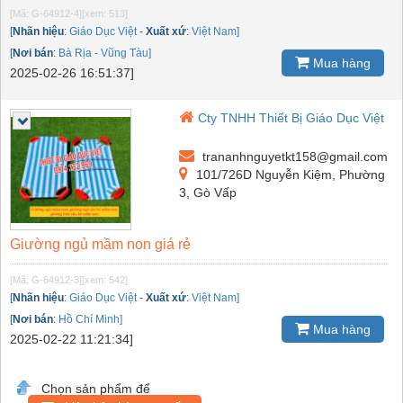
[Mã: G-64912-4]
[xem: 513]
[
Nhãn hiệu
:
Giáo Dục Việt
-
Xuất xứ
:
Việt Nam]
[
Nơi bán
:
Bà Rịa - Vũng Tàu]
Mua hàng
2025-02-26 16:51:37]
Cty TNHH Thiết Bị Giáo Dục Việt
trananhnguyetkt158@gmail.com
101/726D Nguyễn Kiệm, Phường
3, Gò Vấp
Giường ngủ mầm non giá rẻ
[Mã: G-64912-3]
[xem: 542]
[
Nhãn hiệu
:
Giáo Dục Việt
-
Xuất xứ
:
Việt Nam]
[
Nơi bán
:
Hồ Chí Minh]
Mua hàng
2025-02-22 11:21:34]
Chọn sản phẩm để