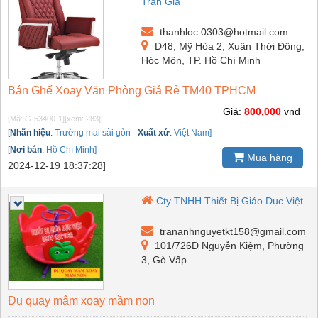
Trần Gia
thanhloc.0303@hotmail.com
D48, Mỹ Hòa 2, Xuân Thới Đông,
Hóc Môn, TP. Hồ Chí Minh
Bán Ghế Xoay Văn Phòng Giá Rẻ TM40 TPHCM
Giá:
800,000
vnđ
[Mã: G-53400-1]
[xem: 283]
[
Nhãn hiệu
:
Trường mai sài gòn
-
Xuất xứ
:
Việt Nam]
[
Nơi bán
:
Hồ Chí Minh]
Mua hàng
2024-12-19 18:37:28]
Cty TNHH Thiết Bị Giáo Dục Việt
trananhnguyetkt158@gmail.com
101/726D Nguyễn Kiệm, Phường
3, Gò Vấp
Đu quay mâm xoay mầm non