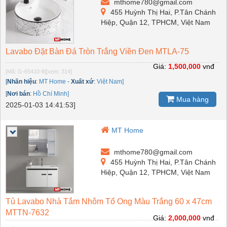
mthome780@gmail.com
455 Huỳnh Thị Hai, P.Tân Chánh
Hiệp, Quận 12, TPHCM, Việt Nam
Lavabo Đặt Bàn Đá Tròn Trắng Viền Đen MTLA-75
Giá:
1,500,000
vnđ
[Mã: G-65410-8]
[xem: 314]
[
Nhãn hiệu
:
MT Home
-
Xuất xứ
:
Việt Nam]
[
Nơi bán
:
Hồ Chí Minh]
Mua hàng
2025-01-03 14:41:53]
MT Home
mthome780@gmail.com
455 Huỳnh Thị Hai, P.Tân Chánh
Hiệp, Quận 12, TPHCM, Việt Nam
Tủ Lavabo Nhà Tắm Nhôm Tổ Ong Màu Trắng 60 x 47cm
MTTN-7632
Giá:
2,000,000
vnđ