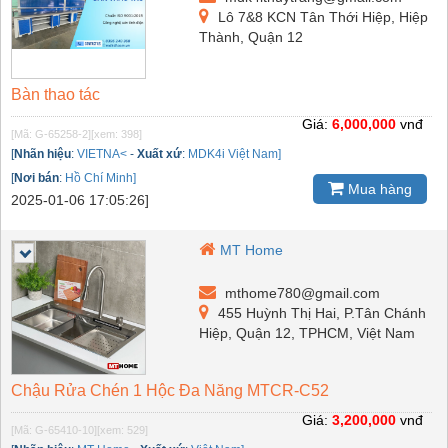
Lô 7&8 KCN Tân Thới Hiệp, Hiệp
Thành, Quận 12
Bàn thao tác
Giá:
6,000,000
vnđ
[Mã: G-65258-2]
[xem: 398]
[
Nhãn hiệu
:
VIETNA<
-
Xuất xứ
:
MDK4i Việt Nam]
[
Nơi bán
:
Hồ Chí Minh]
Mua hàng
2025-01-06 17:05:26]
MT Home
mthome780@gmail.com
455 Huỳnh Thị Hai, P.Tân Chánh
Hiệp, Quận 12, TPHCM, Việt Nam
Chậu Rửa Chén 1 Hộc Đa Năng MTCR-C52
Giá:
3,200,000
vnđ
[Mã: G-65410-10]
[xem: 529]