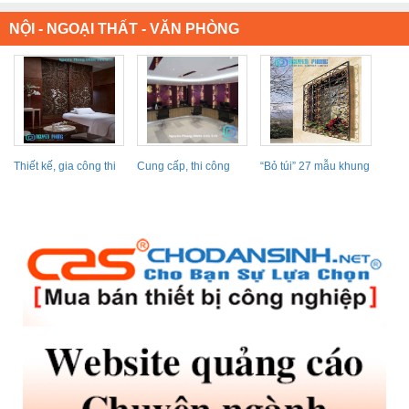
NỘI - NGOẠI THẤT - VĂN PHÒNG
Thiết kế, gia công thi
Cung cấp, thi công
“Bỏ túi” 27 mẫu khung
công vách ngăn...
vách ngăn kim loại,...
cửa sổ sắt...