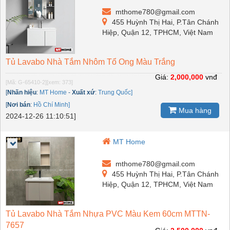
mthome780@gmail.com
455 Huỳnh Thị Hai, P.Tân Chánh
Hiệp, Quận 12, TPHCM, Việt Nam
Tủ Lavabo Nhà Tắm Nhôm Tổ Ong Màu Trắng
Giá:
2,000,000
vnđ
[Mã: G-65410-2]
[xem: 373]
[
Nhãn hiệu
:
MT Home
-
Xuất xứ
:
Trung Quốc]
[
Nơi bán
:
Hồ Chí Minh]
Mua hàng
2024-12-26 11:10:51]
MT Home
mthome780@gmail.com
455 Huỳnh Thị Hai, P.Tân Chánh
Hiệp, Quận 12, TPHCM, Việt Nam
Tủ Lavabo Nhà Tắm Nhựa PVC Màu Kem 60cm MTTN-
7657