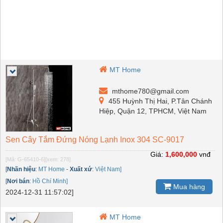
MT Home
mthome780@gmail.com
455 Huỳnh Thị Hai, P.Tân Chánh
Hiệp, Quận 12, TPHCM, Việt Nam
Sen Cây Tắm Đứng Nóng Lạnh Inox 304 SC-9017
Giá:
1,600,000
vnđ
[Mã: G-65410-6]
[xem: 278]
[
Nhãn hiệu
:
MT Home
-
Xuất xứ
:
Việt Nam]
[
Nơi bán
:
Hồ Chí Minh]
Mua hàng
2024-12-31 11:57:02]
MT Home