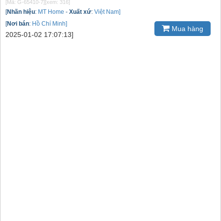
[Mã: G-65410-7]
[xem: 316]
[
Nhãn hiệu
:
MT Home
-
Xuất xứ
:
Việt Nam]
[
Nơi bán
:
Hồ Chí Minh]
Mua hàng
2025-01-02 17:07:13]