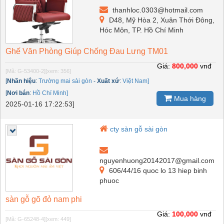
thanhloc.0303@hotmail.com
D48, Mỹ Hòa 2, Xuân Thới Đông,
Hóc Môn, TP. Hồ Chí Minh
Ghế Văn Phòng Giúp Chống Đau Lưng TM01
Giá:
800,000
vnđ
[Mã: G-53400-2]
[xem: 356]
[
Nhãn hiệu
:
Trường mai sài gòn
-
Xuất xứ
:
Việt Nam]
[
Nơi bán
:
Hồ Chí Minh]
Mua hàng
2025-01-16 17:22:53]
cty sàn gỗ sài gòn
nguyenhuong20142017@gmail.com
606/44/16 quoc lo 13 hiep binh
phuoc
sàn gỗ gõ đỏ nam phi
Giá:
100,000
vnđ
[Mã: G-65248-4]
[xem: 449]