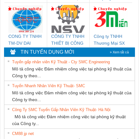
DỊCH VỤ XNK
DỊCH VỤ KỸ
PHƯƠNG NAM
THUẬT ĐIỆN CƠ
GIA HƯNG
PHÁT
CONG TY TNHH
CÔNG TY TNHH
Công ty TNHH
TM-DV DAI
THIẾT BỊ CÔNG
Thương Mại SX
DONG THANH
NGHIỆP NIHON
Ba Miền
TIN TUYỂN DỤNG MỚI
» Xem tất cả
SETSUBI VIỆT
Tuyển gấp nhân viên Kỹ Thuật - Cty SMC Engineering
NAM
Mô tả công việc Đảm nhiệm công việc tại phòng kỹ thuật của
Công ty theo...
Tuyển Nhanh Nhân Viên Kỹ Thuật- SMC
Mô tả công việc Đảm nhiệm công việc tại phòng kỹ thuật của
Công ty theo...
Công Ty SMC Tuyển Gấp Nhân Viên Kỹ Thuật- Hà Nội
Mô tả công việc Đảm nhiệm công việc tại phòng kỹ thuật
của Công ty...
CM88 jp net