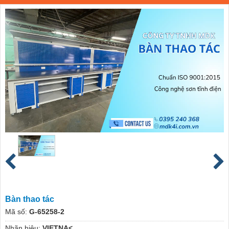
Bàn thao tác
Mã số:
G-65258-2
Nhãn hiệu:
VIETNA<