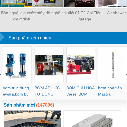
Bàn nguội gia công cơ
Xe đẩy đồ nghề chịu tải
Bộ 07 Tủ Chi Tiết
Air shower
khí mdk4i
garage
Sản phẩm xem nhiều
‹
›
bom truc dung
BƠM ÁP LỰC
BOM CUU HOA
bơm hoả tiển
ewara,bom bu
TỰ ĐỘNG
Diesel,BOM
Mastra
ewara
CHUA CHAY
Sản phẩm mới
(147896)