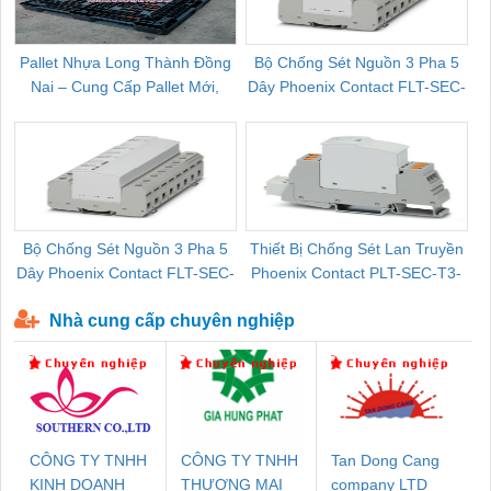
Pallet Nhựa Long Thành Đồng
Bộ Chống Sét Nguồn 3 Pha 5
Nai – Cung Cấp Pallet Mới,
Dây Phoenix Contact FLT-SEC-
C
Pallet Cũ Giá Tốt
P-T1-3S-264/50-FM - 2909589
Bộ Chống Sét Nguồn 3 Pha 5
Thiết Bị Chống Sét Lan Truyền
B
Dây Phoenix Contact FLT-SEC-
Phoenix Contact PLT-SEC-T3-
P-T1-3S-440/35-FM - 2908264
230-FM-PT - 2907928
Nhà cung cấp chuyên nghiệp
CÔNG TY TNHH
CÔNG TY TNHH
Tan Dong Cang
KINH DOANH
THƯƠNG MẠI
company LTD