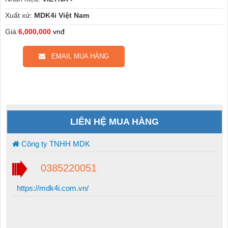
Xuất xứ:
MDK4i Việt Nam
Giá:
6,000,000
vnđ
EMAIL MUA HÀNG
LIÊN HỆ MUA HÀNG
Công ty TNHH MDK
0385220051
https://mdk4i.com.vn/