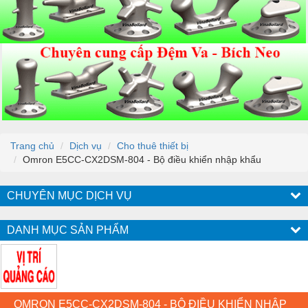
Trang chủ
Dịch vụ
Cho thuê thiết bị
Omron E5CC-CX2DSM-804 - Bộ điều khiển nhập khẩu
CHUYÊN MỤC DỊCH VỤ
DANH MỤC SẢN PHẨM
OMRON E5CC-CX2DSM-804 - BỘ ĐIỀU KHIỂN NHẬP