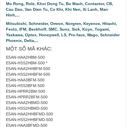
Mo Rong, Role, Khoi Dong Tu, Bo Mach, Contactor, CB,
Cau Dao, Van Dien Tu, Co Khi, Khi Nen, Xi Lanh, Man
Hinh,...
Mitsubishi, Schneider, Omron, Norgren, Keyence, Hitachi,
Festo, IFM, Beckhoff, SMC, Sunx, Sick, Koyo, Togami,
Yaskawa, Optex, Honeywell, LS, Pro-face, Wago, Schneider
Phoenix, Delta,...
MỘT SỐ MÃ KHÁC:
E5AN-HAA2HBM-500
E5AN-HSS2HBM-500 *
E5AN-HAA2HHBFM-500
E5AN-HSS2HHBFM-500
E5AN-HAA3BFM-500
E5AN-HSS3BFM-500
E5AN-HPRR2BM-500
E5AN-HPRR2BFM-500
E5AN-HAA2HBMD-500
E5AN-HSS2HBMD-500
E5AN-HAA2HHBFMD-500
E5AN-HSS2HHBFMD-500
E5AN-HAA3BFMD-500