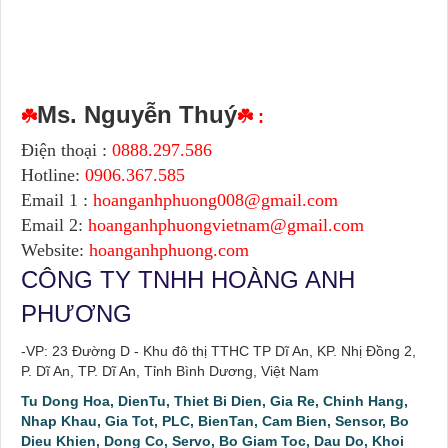
Ms. Nguyễn Thuý
☘️
☘️ :
Điện thoại :
0888.297.586
Hotline:
0906.367.585
Email 1 :
hoanganhphuong008@gmail.com
Email 2:
hoanganhphuongvietnam@gmail.com
Website:
hoanganhphuong.com
CÔNG TY TNHH HOÀNG ANH
PHƯƠNG
-VP: 23 Đường D - Khu đô thị TTHC TP Dĩ An, KP. Nhị Đồng 2,
P. Dĩ An, TP. Dĩ An, Tỉnh Bình Dương, Việt Nam
Tu Dong Hoa, DienTu, Thiet Bi Dien, Gia Re, Chinh Hang,
Nhap Khau, Gia Tot, PLC, BienTan, Cam Bien, Sensor, Bo
Dieu Khien, Dong Co, Servo, Bo Giam Toc, Dau Do, Khoi